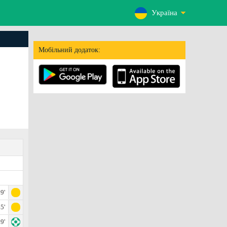
Україна
Мобільний додаток:
9'
5'
9'