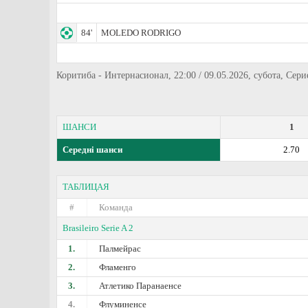
84'
MOLEDO RODRIGO
Коритиба - Интернасионал, 22:00 / 09.05.2026, субота, Сери
ШАНСИ
1
Середні шанси
2.70
ТАБЛИЦАЯ
#
Команда
Brasileiro Serie A 2
1.
Палмейрас
2.
Фламенго
3.
Атлетико Паранаенсе
4.
Флуминенсе