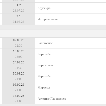
1:2
Крузейро
23.07.26
3:1
Интернасионал
31.05.26
09.08.26
Чапекоенсе
02:30
16.08.26
Коритиба
03:00
24.08.26
Коринтианс
01:30
30.08.26
Коритиба
21:00
06.09.26
Мирасол
21:00
13.09.26
Атлетико Паранаенсе
21:00