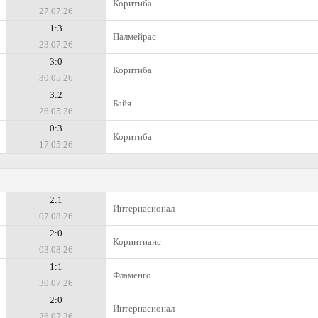
Коритиба
27.07.26
1:3
Палмейрас
23.07.26
3:0
Коритиба
30.05.26
3:2
Байя
26.05.26
0:3
Коритиба
17.05.26
2:1
Интернасионал
07.08.26
2:0
Коринтианс
03.08.26
1:1
Фламенго
30.07.26
2:0
Интернасионал
26.07.26