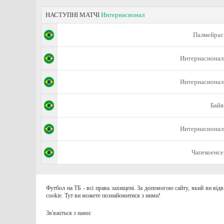
НАСТУПНІ МАТЧІ
Интернасионал
Палмейрас
Интернасионал
Интернасионал
Байя
Интернасионал
Чапекоенсе
Футбол на ТБ - всі права захищені. За допомогою сайту, який ви від
cookie. Тут ви можете познайомитися з ними!
Зв'яжіться з нами: