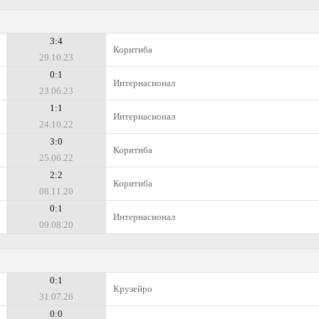
3:4
Коритиба
29.10.23
0:1
Интернасионал
23.06.23
1:1
Интернасионал
24.10.22
3:0
Коритиба
25.06.22
2:2
Коритиба
08.11.20
0:1
Интернасионал
09.08.20
0:1
Крузейро
31.07.26
0:0