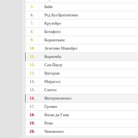
5.
Байя
6.
Ред Бул Брагантино
7.
Крузейро
8.
Ботафого
9.
Коринтианс
10.
Атлетико Минейро
11.
Коритиба
12.
Сан-Паулу
13.
Витория
14.
Мирасол
15.
Сантос
16.
Интернасионал
17.
Гремио
18.
Васко да Гама
19.
Ремо
20.
Чапекоенсе