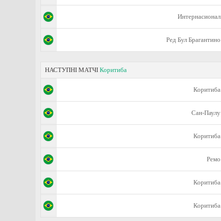
Интернасионал
Ред Бул Брагантино
НАСТУПНІ МАТЧІ
Коритиба
Коритиба
Сан-Паулу
Коритиба
Ремо
Коритиба
Коритиба