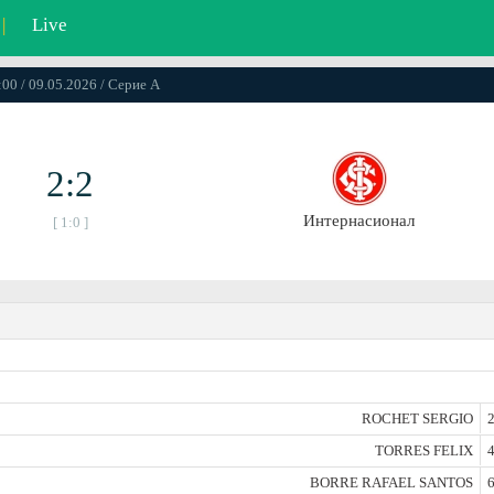
|
Live
:00 / 09.05.2026 / Серие А
2:2
Интернасионал
[ 1:0 ]
ROCHET SERGIO
2
TORRES FELIX
4
BORRE RAFAEL SANTOS
6