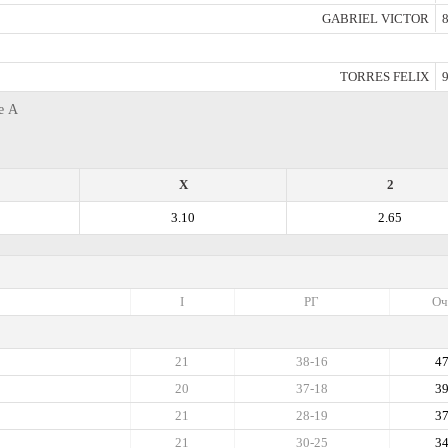
GABRIEL VICTOR
8
TORRES FELIX
9
е А
X
2
3.10
2.65
I
РГ
Оч
21
38-16
4
20
37-18
3
21
28-19
3
21
30-25
3