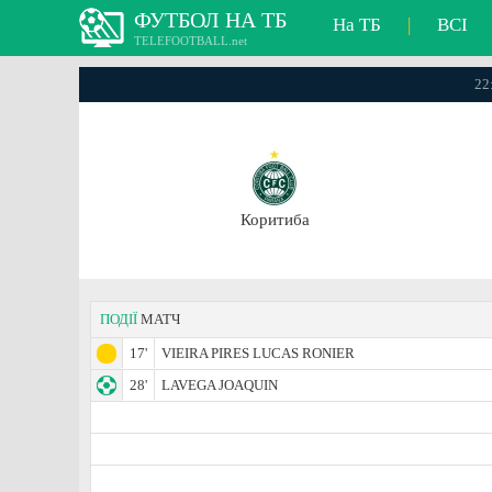
ФУТБОЛ НА ТБ
На ТБ
|
ВСІ
TELEFOOTBALL.net
22
Коритиба
ПОДІЇ
МАТЧ
17'
VIEIRA PIRES LUCAS RONIER
28'
LAVEGA JOAQUIN