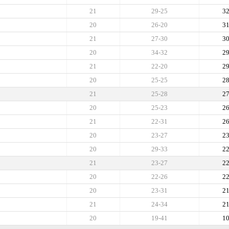
21
29-25
3
20
26-20
3
21
27-30
3
20
34-32
2
21
22-20
2
20
25-25
2
21
25-28
2
20
25-23
2
21
22-31
2
20
23-27
2
20
29-33
2
21
23-27
2
20
22-26
2
20
23-31
2
21
24-34
2
20
19-41
1