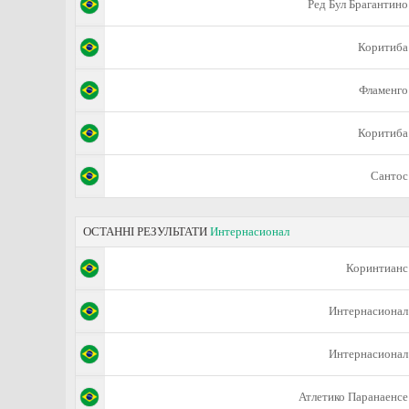
Ред Бул Брагантино
Коритиба
Фламенго
Коритиба
Сантос
ОСТАННІ РЕЗУЛЬТАТИ
Интернасионал
Коринтианс
Интернасионал
Интернасионал
Атлетико Паранаенсе