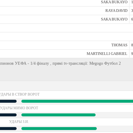
SAKA BUKAYO
1
RAYA DAVID
3
SAKA BUKAYO
6
THOMAS
8
MARTINELLI GABRIEL
9
емпионов УЕФА - 1/4 фіналу , прямі tv-трансляції: Megogo Футбол 2
УДАРЫ В СТВОР ВОРОТ
УДАРЫ МИМО ВОРОТ
УДАРЫ З.И.