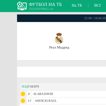
ФУТБОЛ НА ТБ
На ТБ
|
ВСІ
TELEFOOTBALL.net
22:00 / 16.04.2
Реал Мадрид
ПОДІЇ
МАТЧ
4'
ALABA DAVID
11'
ASENCIO RAUL