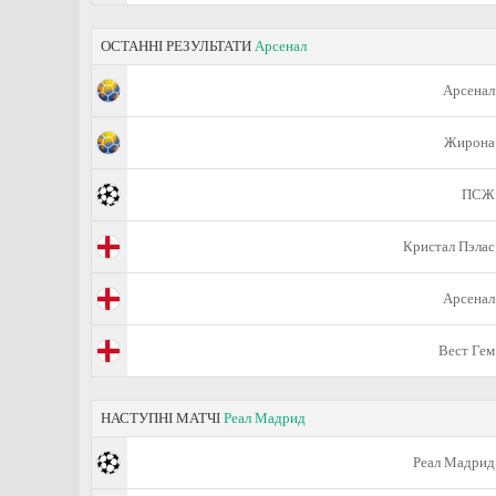
ОСТАННІ РЕЗУЛЬТАТИ
Арсенал
Арсенал
Жирона
ПСЖ
Кристал Пэлас
Арсенал
Вест Гем
НАСТУПНІ МАТЧІ
Реал Мадрид
Реал Мадрид