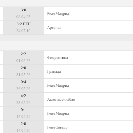
3:0
Реал Мадрид
08.04.25
3:2 ПЕН
Арсенал
24.07.19
2:2
Фиорентина
01.08.26
2:0
Гранада
31.05.26
0:4
Реал Мадрид
26.05.26
4:2
Атлетик Бильбао
23.05.26
0:1
Реал Мадрид
17.05.26
2:0
Реал Овьедо
14.05.26