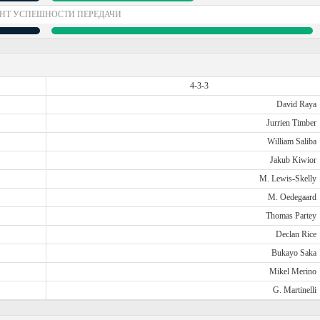
НТ УСПЕШНОСТИ ПЕРЕДАЧИ
4-3-3
David Raya
Jurrien Timber
William Saliba
Jakub Kiwior
M. Lewis-Skelly
M. Oedegaard
Thomas Partey
Declan Rice
Bukayo Saka
Mikel Merino
G. Martinelli