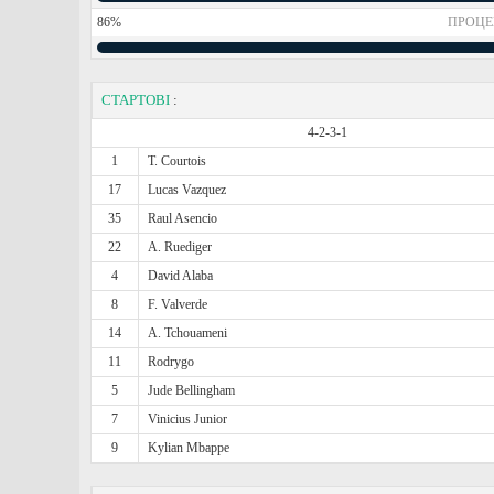
86%
ПРОЦЕ
СТАРТОВІ
:
4-2-3-1
1
T. Courtois
17
Lucas Vazquez
35
Raul Asencio
22
A. Ruediger
4
David Alaba
8
F. Valverde
14
A. Tchouameni
11
Rodrygo
5
Jude Bellingham
7
Vinicius Junior
9
Kylian Mbappe