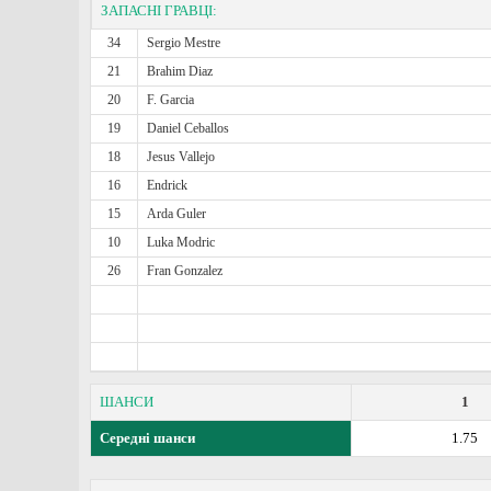
ЗАПАСНІ ГРАВЦІ:
34
Sergio Mestre
21
Brahim Diaz
20
F. Garcia
19
Daniel Ceballos
18
Jesus Vallejo
16
Endrick
15
Arda Guler
10
Luka Modric
26
Fran Gonzalez
ШАНСИ
1
Середні шанси
1.75