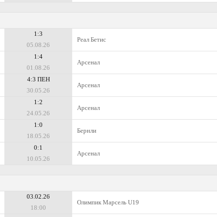
1:3
Реал Бетис
05.08.26
1:4
Арсенал
01.08.26
4:3 ПЕН
Арсенал
30.05.26
1:2
Арсенал
24.05.26
1:0
Бернли
18.05.26
0:1
Арсенал
10.05.26
03.02.26
Олимпик Марсель U19
18:00