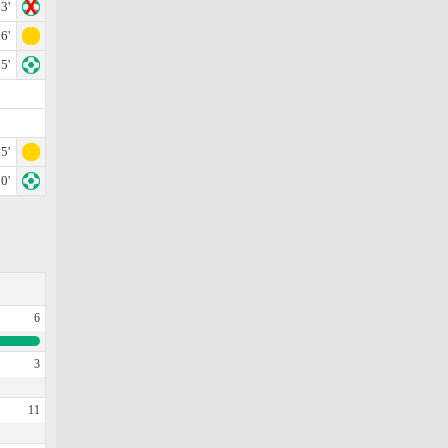
3'
6'
5'
5'
0'
6
3
11