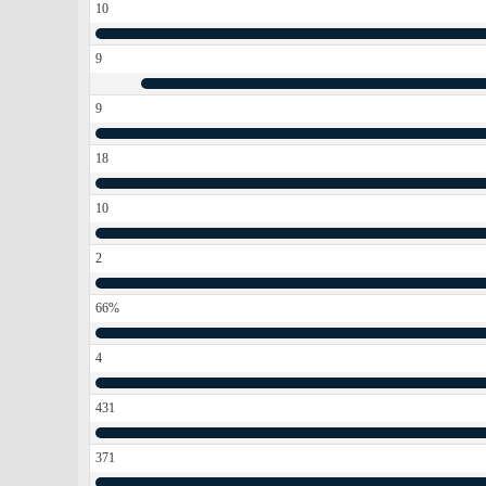
10
9
9
18
10
2
66%
4
431
371