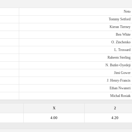
Neto
Tommy Setford
Kieran Tierney
Ben White
O. Zinchenko
L. Trossard
Raheem Sterling
N. Butler-Oyedeji
Jimi Gower
J. Henry-Francis
Ethan Nwaneri
Michal Rosiak
X
2
4.00
4.20