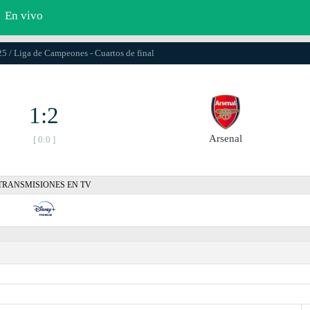
En vivo
25 / Liga de Campeones - Cuartos de final
1:2
Arsenal
[ 0:0 ]
TRANSMISIONES EN TV