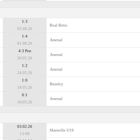
1:3
Real Betis
05.08.26
1:4
Arsenal
01.08.26
4:3 Pen
Arsenal
30.05.26
1:2
Arsenal
24.05.26
1:0
Burnley
18.05.26
0:1
Arsenal
10.05.26
03.02.26
Marseille U19
13:00