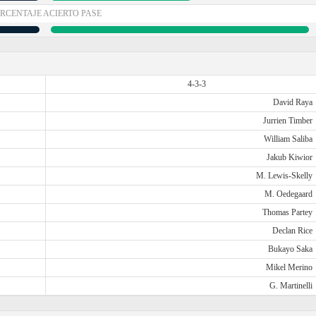
RCENTAJE ACIERTO PASE
4-3-3
David Raya
Jurrien Timber
William Saliba
Jakub Kiwior
M. Lewis-Skelly
M. Oedegaard
Thomas Partey
Declan Rice
Bukayo Saka
Mikel Merino
G. Martinelli