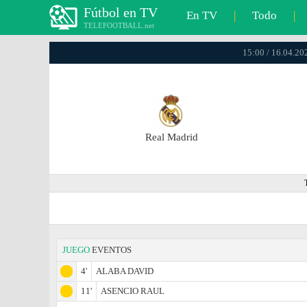
Fútbol en TV
En TV
|
Todo
|
TELEFOOTBALL.net
15:00 / 16.04.20
Real Madrid
JUEGO
EVENTOS
4'
ALABA DAVID
11'
ASENCIO RAUL