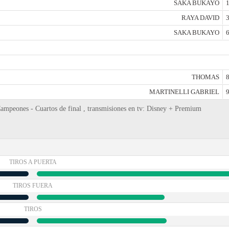
SAKA BUKAYO
1
RAYA DAVID
3
SAKA BUKAYO
6
THOMAS
8
MARTINELLI GABRIEL
9
Campeones - Cuartos de final , transmisiones en tv: Disney + Premium
TIROS A PUERTA
TIROS FUERA
TIROS