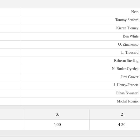
Neto
Tommy Setford
Kieran Tierney
Ben White
O. Zinchenko
L. Trossard
Raheem Sterling
N. Butler-Oyedeji
Jimi Gower
J. Henry-Francis
Ethan Nwaneri
Michal Rosiak
X
2
4.00
4.20