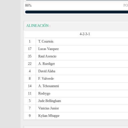
86%
PO
ALINEACIÓN
:
4-2-3-1
1
T. Courtois
17
Lucas Vazquez
35
Raul Asencio
22
A. Ruediger
4
David Alaba
8
F. Valverde
14
A. Tchouameni
11
Rodrygo
5
Jude Bellingham
7
Vinicius Junior
9
Kylian Mbappe