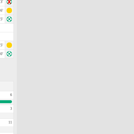
3'
6'
5'
5'
0'
6
3
11