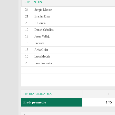
SUPLENTES:
34
Sergio Mestre
21
Brahim Diaz
20
F. Garcia
19
Daniel Ceballos
18
Jesus Vallejo
16
Endrick
15
Arda Guler
10
Luka Modric
26
Fran Gonzalez
PROBABILIDADES
1
Prob. promedio
1.75