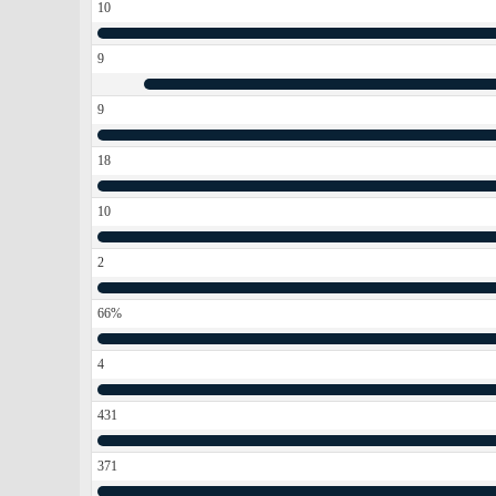
10
9
9
18
10
2
66%
4
431
371