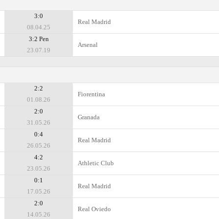
3:0
Real Madrid
08.04.25
3:2 Pen
Arsenal
23.07.19
2:2
Fiorentina
01.08.26
2:0
Granada
31.05.26
0:4
Real Madrid
26.05.26
4:2
Athletic Club
23.05.26
0:1
Real Madrid
17.05.26
2:0
Real Oviedo
14.05.26