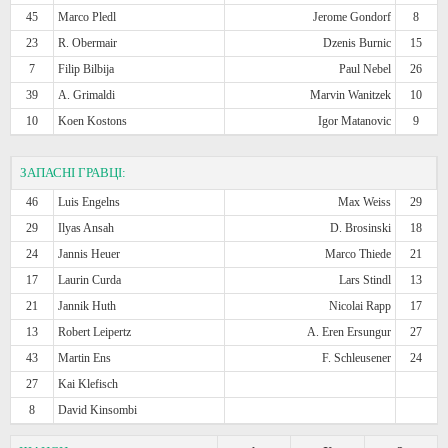
45
Marco Pledl
Jerome Gondorf
8
23
R. Obermair
Dzenis Burnic
15
7
Filip Bilbija
Paul Nebel
26
39
A. Grimaldi
Marvin Wanitzek
10
10
Koen Kostons
Igor Matanovic
9
ЗАПАСНІ ГРАВЦІ:
46
Luis Engelns
Max Weiss
29
29
Ilyas Ansah
D. Brosinski
18
24
Jannis Heuer
Marco Thiede
21
17
Laurin Curda
Lars Stindl
13
21
Jannik Huth
Nicolai Rapp
17
13
Robert Leipertz
A. Eren Ersungur
27
43
Martin Ens
F. Schleusener
24
27
Kai Klefisch
8
David Kinsombi