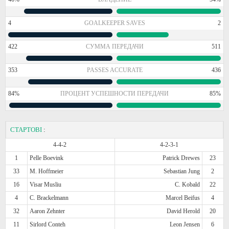
4
GOALKEEPER SAVES
2
422
СУММА ПЕРЕДАЧИ
511
353
PASSES ACCURATE
436
84%
ПРОЦЕНТ УСПЕШНОСТИ ПЕРЕДАЧИ
85%
СТАРТОВІ
:
4-4-2
4-2-3-1
1
Pelle Boevink
Patrick Drewes
23
33
M. Hoffmeier
Sebastian Jung
2
16
Visar Musliu
C. Kobald
22
4
C. Brackelmann
Marcel Beifus
4
32
Aaron Zehnter
David Herold
20
11
Sirlord Conteh
Leon Jensen
6