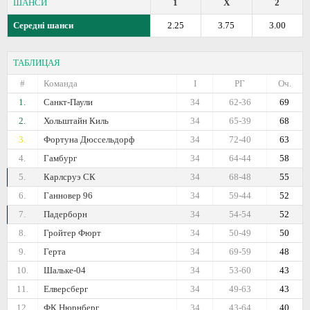
ШАНСИ
1
X
2
Середні шанси
2.25
3.75
3.00
ТАБЛИЦАЯ
#
Команда
I
РГ
Оч.
1.
Санкт-Паули
34
62-36
69
2.
Хольштайн Киль
34
65-39
68
3.
Фортуна Дюссельдорф
34
72-40
63
4.
Гамбург
34
64-44
58
5.
Карлсруэ СК
34
68-48
55
6.
Ганновер 96
34
59-44
52
7.
Падерборн
34
54-54
52
8.
Гройтер Фюрт
34
50-49
50
9.
Герта
34
69-59
48
10.
Шальке-04
34
53-60
43
11.
Елверсберг
34
49-63
43
12.
ФК Нюрнберг
34
43-64
40