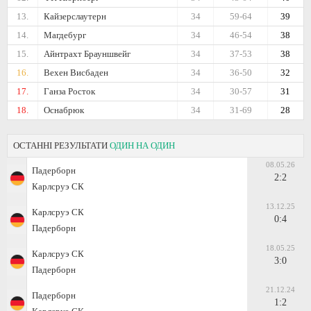
13.
Кайзерслаутерн
34
59-64
39
14.
Магдебург
34
46-54
38
15.
Айнтрахт Брауншвейг
34
37-53
38
16.
Вехен Висбаден
34
36-50
32
17.
Ганза Росток
34
30-57
31
18.
Оснабрюк
34
31-69
28
ОСТАННІ РЕЗУЛЬТАТИ
ОДИН НА ОДИН
08.05.26
Падерборн
2:2
Карлсруэ СК
13.12.25
Карлсруэ СК
0:4
Падерборн
18.05.25
Карлсруэ СК
3:0
Падерборн
21.12.24
Падерборн
1:2