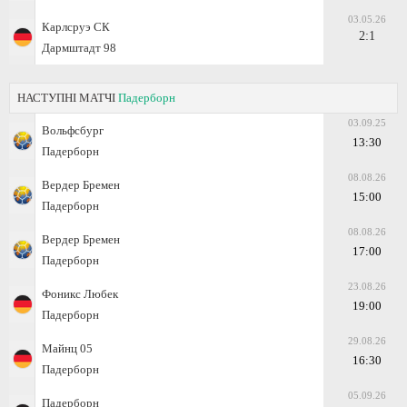
03.05.26
Карлсруэ СК
2:1
Дармштадт 98
НАСТУПНІ МАТЧІ
Падерборн
03.09.25
Вольфсбург
13:30
Падерборн
08.08.26
Вердер Бремен
15:00
Падерборн
08.08.26
Вердер Бремен
17:00
Падерборн
23.08.26
Фоникс Любек
19:00
Падерборн
29.08.26
Майнц 05
16:30
Падерборн
05.09.26
Падерборн