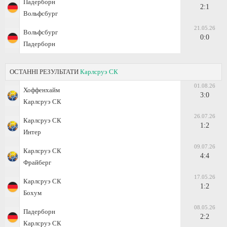
Падерборн
2:1
Вольфсбург
21.05.26
Вольфсбург
0:0
Падерборн
ОСТАННІ РЕЗУЛЬТАТИ
Карлсруэ СК
01.08.26
Хоффенхайм
3:0
Карлсруэ СК
26.07.26
Карлсруэ СК
1:2
Интер
09.07.26
Карлсруэ СК
4:4
Фрайберг
17.05.26
Карлсруэ СК
1:2
Бохум
08.05.26
Падерборн
2:2
Карлсруэ СК