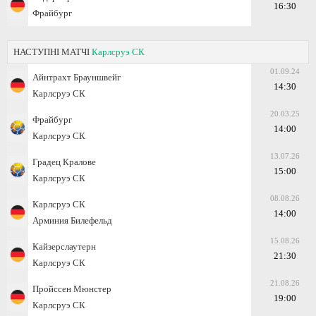
16:30
Фрайбург
НАСТУПНІ МАТЧІ
Карлсруэ СК
01.09.24
Айнтрахт Брауншвейг
14:30
Карлсруэ СК
20.03.25
Фрайбург
14:00
Карлсруэ СК
13.07.26
Градец Кралове
15:00
Карлсруэ СК
08.08.26
Карлсруэ СК
14:00
Арминия Билефельд
15.08.26
Кайзерслаутерн
21:30
Карлсруэ СК
21.08.26
Пройссен Мюнстер
19:00
Карлсруэ СК