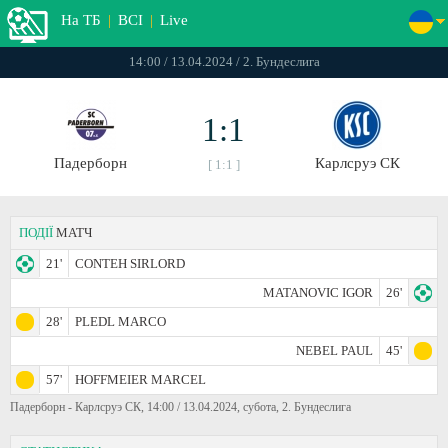
На ТБ
|
ВСІ
|
Live
14:00 / 13.04.2024 / 2. Бундеслига
1:1
Падерборн
Карлсруэ СК
[ 1:1 ]
ПОДІЇ
МАТЧ
21'
CONTEH SIRLORD
MATANOVIC IGOR
26'
28'
PLEDL MARCO
NEBEL PAUL
45'
57'
HOFFMEIER MARCEL
Падерборн - Карлсруэ СК, 14:00 / 13.04.2024, субота, 2. Бундеслига