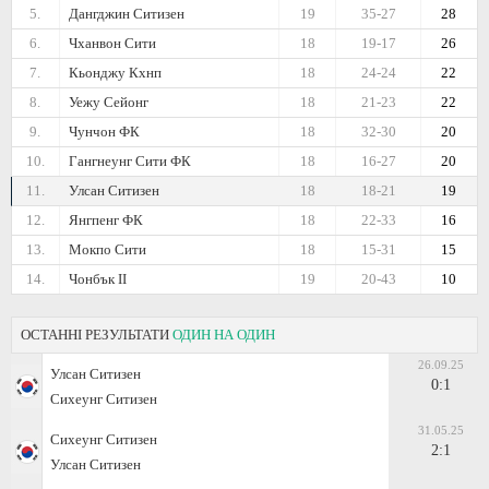
5.
Дангджин Ситизен
19
35-27
28
6.
Чханвон Сити
18
19-17
26
7.
Кьонджу Кхнп
18
24-24
22
8.
Уежу Сейонг
18
21-23
22
9.
Чунчон ФК
18
32-30
20
10.
Гангнеунг Сити ФК
18
16-27
20
11.
Улсан Ситизен
18
18-21
19
12.
Янгпенг ФК
18
22-33
16
13.
Мокпо Сити
18
15-31
15
14.
Чонбък II
19
20-43
10
ОСТАННІ РЕЗУЛЬТАТИ
ОДИН НА ОДИН
26.09.25
Улсан Ситизен
0:1
Сихеунг Ситизен
31.05.25
Сихеунг Ситизен
2:1
Улсан Ситизен