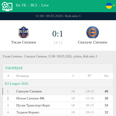
На ТБ
|
ВСІ
|
Live
11:00 / 09.05.2026 / Кей-ли́га 3
0:1
Улсан Ситизен
Сихеунг Ситизен
[ 0:1 ]
Улсан Ситизен - Сихеунг Ситизен, 11:00 / 09.05.2026, субота, Кей-ли́га 3
ТАБЛИЦАЯ
#
Команда
I
РГ
Оч.
K3 League 2026
1.
Сихеунг Ситизен
18
24-15
40
2.
Почон Ситизен ФК
18
31-16
36
3.
Пусан Транспорт.Корп
18
30-15
33
4.
Теджон Кораил
18
28-13
32