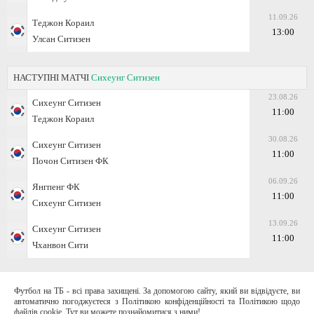
11.09.26
Теджон Кораил
13:00
Улсан Ситизен
НАСТУПНІ МАТЧІ
Сихеунг Ситизен
23.08.26
Сихеунг Ситизен
11:00
Теджон Кораил
30.08.26
Сихеунг Ситизен
11:00
Почон Ситизен ФК
06.09.26
Янгпенг ФК
11:00
Сихеунг Ситизен
13.09.26
Сихеунг Ситизен
11:00
Чханвон Сити
Футбол на ТБ - всі права захищені. За допомогою сайту, який ви відвідуєте, ви
автоматично погоджуєтеся з Політикою конфіденційності та Політикою щодо
файлів cookie. Тут ви можете познайомитися з ними!