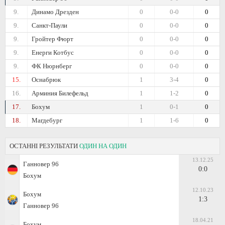
9.
Динамо Дрезден
0
0-0
0
9.
Санкт-Паули
0
0-0
0
9.
Гройтер Фюрт
0
0-0
0
9.
Енерги Котбус
0
0-0
0
9.
ФК Нюрнберг
0
0-0
0
15.
Оснабрюк
1
3-4
0
16.
Арминия Билефельд
1
1-2
0
17.
Бохум
1
0-1
0
18.
Магдебург
1
1-6
0
ОСТАННІ РЕЗУЛЬТАТИ
ОДИН НА ОДИН
13.12.25
Ганновер 96
0:0
Бохум
12.10.23
Бохум
1:3
Ганновер 96
18.04.21
Бохум