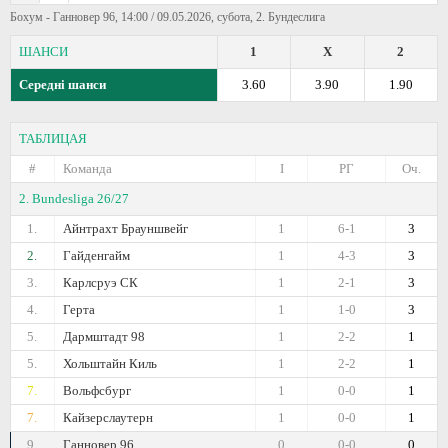
Бохум - Ганновер 96, 14:00 / 09.05.2026, субота, 2. Бундеслига
ШАНСИ
1
X
2
Середні шанси
3.60
3.90
1.90
ТАБЛИЦАЯ
#
Команда
I
РГ
Оч.
2. Bundesliga 26/27
1.
Айнтрахт Брауншвейг
1
6-1
3
2.
Гайденгайм
1
4-3
3
3.
Карлсруэ СК
1
2-1
3
4.
Герта
1
1-0
3
5.
Дармштадт 98
1
2-2
1
5.
Хольштайн Киль
1
2-2
1
7.
Вольфсбург
1
0-0
1
7.
Кайзерслаутерн
1
0-0
1
9.
Ганновер 96
0
0-0
0