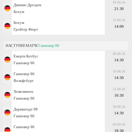
05.09.26
Динамо Дрезден
21:30
Бохум
12.09.26
Бохум
14:00
Гройтер Фюрт
НАСТУПНІ МАТЧІ
Ганновер 96
09.08.26
Енерги Котбус
14:30
Ганновер 96
16.08.26
Ганновер 96
14:30
Вольфсбург
22.08.26
Хемелинген
16:30
Ганновер 96
30.08.26
Дармштадт 98
14:30
Ганновер 96
04.09.26
Ганновер 96
19:30