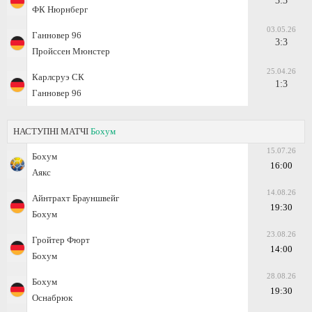
3:3
ФК Нюрнберг
03.05.26
Ганновер 96
3:3
Пройссен Мюнстер
25.04.26
Карлсруэ СК
1:3
Ганновер 96
НАСТУПНІ МАТЧІ
Бохум
15.07.26
Бохум
16:00
Аякс
14.08.26
Айнтрахт Брауншвейг
19:30
Бохум
23.08.26
Гройтер Фюрт
14:00
Бохум
28.08.26
Бохум
19:30
Оснабрюк