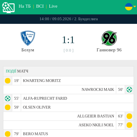
На ТБ
|
ВСІ
|
Live
14:00 / 09.05.2026 / 2. Бундеслига
1:1
Бохум
Ганновер 96
[ 0:0 ]
ПОДІЇ
МАТЧ
19'
KWARTENG MORITZ
NAWROCKI MAIK
50'
55'
ALFA-RUPRECHT FARID
59'
OLSEN OLIVER
ALLGEIER BASTIAN
63'
ASEKO NKILI NOEL
77'
79'
BERO MATUS