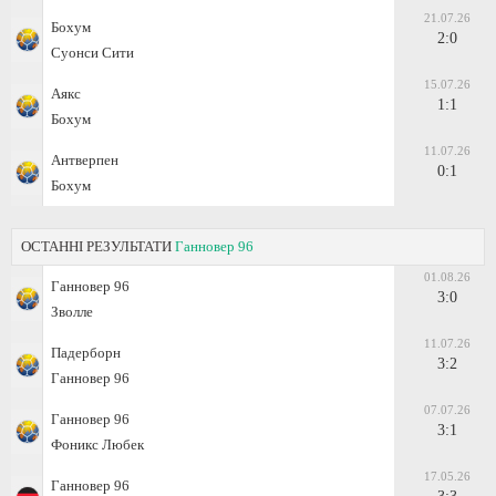
21.07.26
Бохум
2:0
Суонси Сити
15.07.26
Аякс
1:1
Бохум
11.07.26
Антверпен
0:1
Бохум
ОСТАННІ РЕЗУЛЬТАТИ
Ганновер 96
01.08.26
Ганновер 96
3:0
Зволле
11.07.26
Падерборн
3:2
Ганновер 96
07.07.26
Ганновер 96
3:1
Фоникс Любек
17.05.26
Ганновер 96