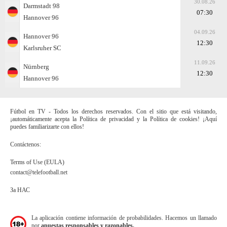
30.08.26
Darmstadt 98
07:30
Hannover 96
04.09.26
Hannover 96
12:30
Karlsruher SC
11.09.26
Nürnberg
12:30
Hannover 96
Fútbol en TV - Todos los derechos reservados. Con el sitio que está visitando,
¡automáticamente acepta la Política de privacidad y la Política de cookies! ¡Aquí
puedes familiarizarte con ellos!
Contáctenos:
Terms of Use (EULA)
contact@telefootball.net
За НАС
La aplicación contiene información de probabilidades. Hacemos un llamado
por
apuestas responsables y razonables.
.