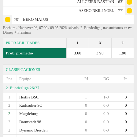
ALLGEIER BASTIAN
63'
ASEKO NKILI NOEL
77'
79'
BERO MATUS
Bochum - Hannover 96, 07:00 / 09.05.2026, sábado, 2. Bundesliga , transmisiones en tv:
Disney + Premium
PROBABILIDADES
1
X
2
Prob. promedio
3.60
3.90
1.90
CLASIFICACIONES
Pos.
Equipo
PJ
DG
Pt.
2. Bundesliga 26/27
1.
Hertha BSC
1
1-0
3
2.
Karlsruher SC
0
0-0
0
2.
Magdeburg
0
0-0
0
2.
Darmstadt 98
0
0-0
0
2.
Dynamo Dresden
0
0-0
0