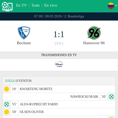
En TV
|
Todo
|
En vivo
07:00 / 09.05.2026 / 2. Bundesliga
1:1
Bochum
Hannover 96
[ 0:0 ]
TRANSMISIONES EN TV
JUEGO
EVENTOS
19'
KWARTENG MORITZ
NAWROCKI MAIK
50'
55'
ALFA-RUPRECHT FARID
59'
OLSEN OLIVER