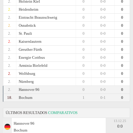
2.
Holstein Kiel
0
0-0
0
2.
Heidenheim
0
0-0
0
2.
Eintracht Braunschweig
0
0-0
0
2.
Osnabrück
0
0-0
0
2.
St. Pauli
0
0-0
0
2.
Kaiserslautern
0
0-0
0
2.
Greuther Fürth
0
0-0
0
2.
Energie Cottbus
0
0-0
0
2.
Arminia Bielefeld
0
0-0
0
2.
Wolfsburg
0
0-0
0
2.
Nürnberg
0
0-0
0
2.
Hannover 96
0
0-0
0
18.
Bochum
1
0-1
0
ÚLTIMOS RESULTADOS
COMPARATIVOS
13.12.25
Hannover 96
0:0
Bochum