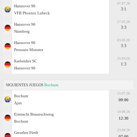
07.07.26
Hannover 96
3:1
VFB Phoenix Lubeck
17.05.26
Hannover 96
3:3
Nürnberg
03.05.26
Hannover 96
3:3
Preussen Munster
25.04.26
Karlsruher SC
1:3
Hannover 96
SIGUIENTES JUEGOS
Bochum
15.07.26
Bochum
09:00
Ajax
14.08.26
Eintracht Braunschweig
12:30
Bochum
23.08.26
Greuther Fürth
07:00