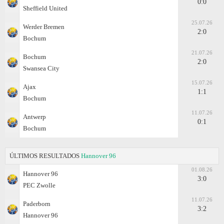
0:0
Sheffield United
25.07.26
Werder Bremen
2:0
Bochum
21.07.26
Bochum
2:0
Swansea City
15.07.26
Ajax
1:1
Bochum
11.07.26
Antwerp
0:1
Bochum
ÚLTIMOS RESULTADOS
Hannover 96
01.08.26
Hannover 96
3:0
PEC Zwolle
11.07.26
Paderborn
3:2
Hannover 96