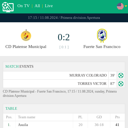
On TV
|
All
|
Live
17:15 / 11.08.2024 / Primera division Apertura
0:2
CD Platense Municipal
Fuerte San Francisco
[ 0:1 ]
MATCH
EVENTS
MURRAY COLORADO
39'
TORRES VICTOR
87'
CD Platense Municipal - Fuerte San Francisco, 17:15 / 11.08.2024, sunday, Primera
division Apertura
TABLE
Pos.
Team name
PL
GD
Pts
1.
Asuila
20
36-18
41