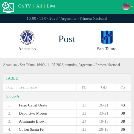
On TV
|
All
|
Live
16:00 / 11.07.2026 / Argentina - Primera Nacional
Post
Acassuso
San Telmo
Acassuso - San Telmo, 16:00 / 11.07.2026, saturday, Argentina - Primera Nacional
TABLE
Pos.
Team name
PL
GD
Pts
Group A
1.
Ferro Carril Oeste
23
26-21
43
2.
Deportivo Morón
22
33-21
38
3.
Almirante Brown
24
19-13
38
4.
Colon Santa Fe
23
28-19
36