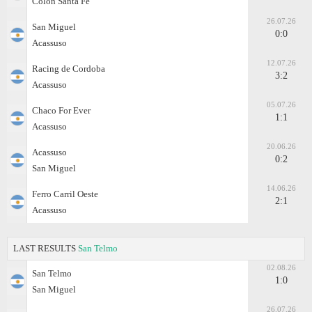
Colon Santa Fe
26.07.26
San Miguel
0:0
Acassuso
12.07.26
Racing de Cordoba
3:2
Acassuso
05.07.26
Chaco For Ever
1:1
Acassuso
20.06.26
Acassuso
0:2
San Miguel
14.06.26
Ferro Carril Oeste
2:1
Acassuso
LAST RESULTS
San Telmo
02.08.26
San Telmo
1:0
San Miguel
26.07.26