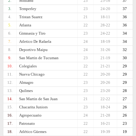
2.
Midland
23
25-16
37
3.
Temperley
23
24-20
37
4.
Tristan Suarez
21
18-11
36
5.
Atlanta
22
28-22
36
6.
Gimnasia y Tiro
23
24-22
34
7.
Atletico De Rafaela
24
18-19
34
8.
Deportivo Maipu
24
31-26
32
9.
San Martin de Tucuman
23
21-19
30
10.
Colegiales
22
21-21
29
11.
Nueva Chicago
22
20-20
29
12.
Almagro
23
20-26
29
13.
Quilmes
23
23-20
28
14.
San Martin de San Juan
21
22-22
27
15.
Chacarita Juniors
23
18-24
26
16.
Agropecuario
24
21-28
26
17.
Patronato
22
16-21
23
18.
Atlético Güemes
22
19-39
19