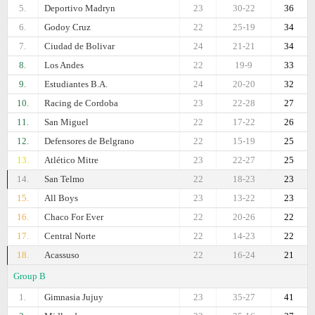
5.
Deportivo Madryn
23
30-22
36
6.
Godoy Cruz
22
25-19
34
7.
Ciudad de Bolivar
24
21-21
34
8.
Los Andes
22
19-9
33
9.
Estudiantes B.A.
24
20-20
32
10.
Racing de Cordoba
23
22-28
27
11.
San Miguel
22
17-22
26
12.
Defensores de Belgrano
22
15-19
25
13.
Atlético Mitre
23
22-27
25
14.
San Telmo
22
18-23
23
15.
All Boys
23
13-22
23
16.
Chaco For Ever
22
20-26
22
17.
Central Norte
22
14-23
22
18.
Acassuso
22
16-24
21
Group B
1.
Gimnasia Jujuy
23
35-27
41