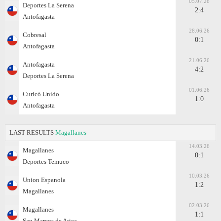
05.07.26
Deportes La Serena
2:4
Antofagasta
28.06.26
Cobresal
0:1
Antofagasta
21.06.26
Antofagasta
4:2
Deportes La Serena
01.06.26
Curicó Unido
1:0
Antofagasta
LAST RESULTS
Magallanes
14.03.26
Magallanes
0:1
Deportes Temuco
10.03.26
Union Espanola
1:2
Magallanes
02.03.26
Magallanes
1:1
San Marcos de Arica