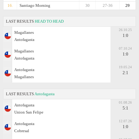
16.
Santiago Morning
30
27-36
29
LAST RESULTS
HEAD TO HEAD
26.10.25
Magallanes
1:0
Antofagasta
07.10.24
Magallanes
1:0
Antofagasta
19.05.24
Antofagasta
2:1
Magallanes
LAST RESULTS
Antofagasta
01.08.26
Antofagasta
5:1
Union San Felipe
12.07.26
Antofagasta
1:0
Cobresal