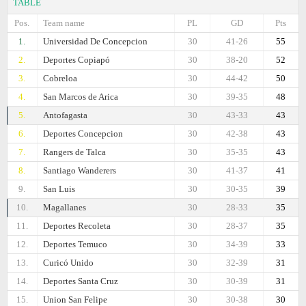
TABLE
Pos.
Team name
PL
GD
Pts
1.
Universidad De Concepcion
30
41-26
55
2.
Deportes Copiapó
30
38-20
52
3.
Cobreloa
30
44-42
50
4.
San Marcos de Arica
30
39-35
48
5.
Antofagasta
30
43-33
43
6.
Deportes Concepcion
30
42-38
43
7.
Rangers de Talca
30
35-35
43
8.
Santiago Wanderers
30
41-37
41
9.
San Luis
30
30-35
39
10.
Magallanes
30
28-33
35
11.
Deportes Recoleta
30
28-37
35
12.
Deportes Temuco
30
34-39
33
13.
Curicó Unido
30
32-39
31
14.
Deportes Santa Cruz
30
30-39
31
15.
Union San Felipe
30
30-38
30