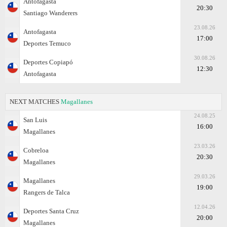
Antofagasta
20:30
Santiago Wanderers
23.08.26
Antofagasta
17:00
Deportes Temuco
30.08.26
Deportes Copiapó
12:30
Antofagasta
NEXT MATCHES
Magallanes
24.08.25
San Luis
16:00
Magallanes
23.03.26
Cobreloa
20:30
Magallanes
29.03.26
Magallanes
19:00
Rangers de Talca
12.04.26
Deportes Santa Cruz
20:00
Magallanes