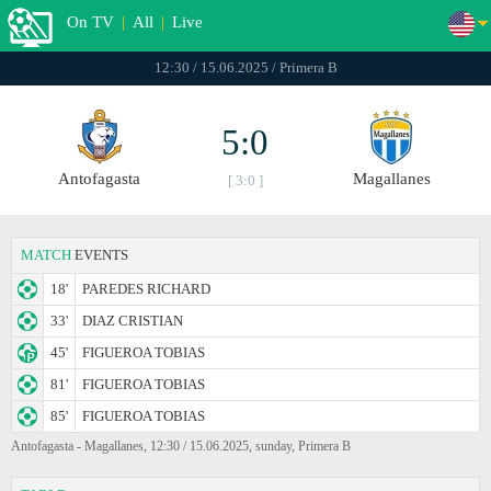
On TV
|
All
|
Live
12:30 / 15.06.2025 / Primera B
5:0
Antofagasta
Magallanes
[ 3:0 ]
MATCH
EVENTS
18'
PAREDES RICHARD
33'
DIAZ CRISTIAN
45'
FIGUEROA TOBIAS
81'
FIGUEROA TOBIAS
85'
FIGUEROA TOBIAS
Antofagasta - Magallanes, 12:30 / 15.06.2025, sunday, Primera B