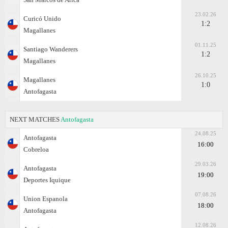
23.02.26
Curicó Unido
1:2
Magallanes
01.11.25
Santiago Wanderers
1:2
Magallanes
26.10.25
Magallanes
1:0
Antofagasta
NEXT MATCHES
Antofagasta
24.08.25
Antofagasta
16:00
Cobreloa
29.03.26
Antofagasta
19:00
Deportes Iquique
07.08.26
Union Espanola
18:00
Antofagasta
12.08.26