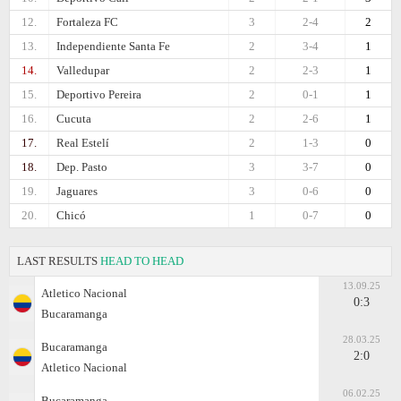
12.
Fortaleza FC
3
2-4
2
13.
Independiente Santa Fe
2
3-4
1
14.
Valledupar
2
2-3
1
15.
Deportivo Pereira
2
0-1
1
16.
Cucuta
2
2-6
1
17.
Real Estelí
2
1-3
0
18.
Dep. Pasto
3
3-7
0
19.
Jaguares
3
0-6
0
20.
Chicó
1
0-7
0
LAST RESULTS
HEAD TO HEAD
13.09.25
Atletico Nacional
0:3
Bucaramanga
28.03.25
Bucaramanga
2:0
Atletico Nacional
06.02.25
Bucaramanga