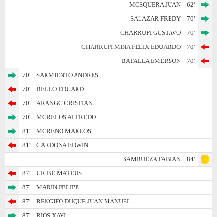
MOSQUERA JUAN
62'
SALAZAR FREDY
70'
CHARRUPI GUSTAVO
70'
CHARRUPI MINA FELIX EDUARDO
70'
BATALLA EMERSON
70'
70'
SARMIENTO ANDRES
70'
BELLO EDUARD
70'
ARANGO CRISTIAN
70'
MORELOS ALFREDO
81'
MORENO MARLOS
81'
CARDONA EDWIN
SAMBUEZA FABIAN
84'
87'
URIBE MATEUS
87'
MARIN FELIPE
87'
RENGIFO DUQUE JUAN MANUEL
87'
RIOS XAVI