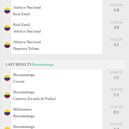
08.06.26
Atletico Nacional
1:0
Real Estelí
02.06.26
Real Estelí
3:0
Atletico Nacional
23.05.26
Atletico Nacional
3:1
Deportes Tolima
LAST RESULTS
Bucaramanga
03.08.26
Bucaramanga
1:1
Cucuta
30.07.26
Bucaramanga
1:1
Llaneros Escuela de Futbol
25.07.26
Millonarios
0:1
Bucaramanga
24.05.26
Bucaramanga