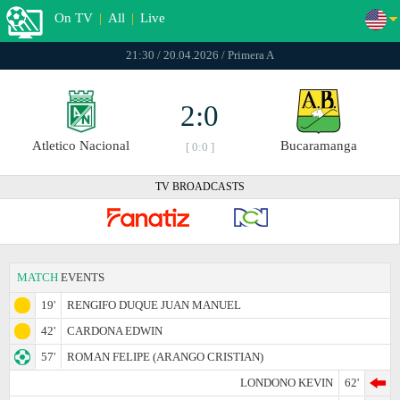
On TV
|
All
|
Live
21:30 / 20.04.2026 / Primera A
2:0
Atletico Nacional
Bucaramanga
[ 0:0 ]
TV BROADCASTS
MATCH
EVENTS
19'
RENGIFO DUQUE JUAN MANUEL
42'
CARDONA EDWIN
57'
ROMAN FELIPE (ARANGO CRISTIAN)
LONDONO KEVIN
62'