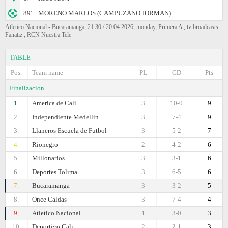
89'
MORENO MARLOS (CAMPUZANO JORMAN)
Atletico Nacional - Bucaramanga, 21:30 / 20.04.2026, monday, Primera A , tv broadcasts:
Fanatiz , RCN Nuestra Tele
TABLE
Pos.
Team name
PL
GD
Pts
Finalizacion
1.
America de Cali
3
10-0
9
2.
Independiente Medellin
3
7-4
9
3.
Llaneros Escuela de Futbol
3
5-2
7
4.
Rionegro
2
4-2
6
5.
Millonarios
3
3-1
6
6.
Deportes Tolima
3
6-5
6
7.
Bucaramanga
3
3-2
5
8.
Once Caldas
3
7-4
4
9.
Atletico Nacional
1
3-0
3
10.
Deportivo Cali
2
2-1
3