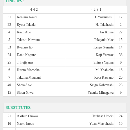
LINE-UPS
:
4-4-2
4-2-3-1
31
Kentaro Kakoi
D. Yoshimitsu
17
22
Ryota Takada
H. Takahashi
2
4
Kaito Abe
Jin Ikoma
22
5
Takashi Kawano
Takayuki Mae
15
33
Ryutaro Iio
Keigo Numata
14
24
Daiki Kogure
Koji Yamase
33
25
T. Fujiyama
Shinya Yajima
6
6
Hiroto Morooka
M. Yoshioka
16
7
Takuma Mizutani
Kota Kawano
20
40
Shota Aoki
Seigo Kobayashi
28
15
Shion Niwa
Yusuke Minagawa
9
SUBSTITUTES:
21
Akihito Ozawa
Tsubasa Umeki
24
16
Naoki Inoue
Yuan Matsuhashi
19