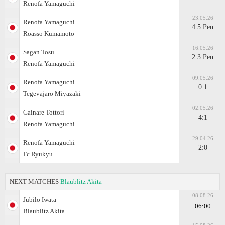
Renofa Yamaguchi
23.05.26
Renofa Yamaguchi
4:5 Pen
Roasso Kumamoto
16.05.26
Sagan Tosu
2:3 Pen
Renofa Yamaguchi
09.05.26
Renofa Yamaguchi
0:1
Tegevajaro Miyazaki
02.05.26
Gainare Tottori
4:1
Renofa Yamaguchi
29.04.26
Renofa Yamaguchi
2:0
Fc Ryukyu
NEXT MATCHES
Blaublitz Akita
08.08.26
Jubilo Iwata
06:00
Blaublitz Akita