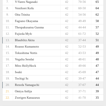
7.
V-Varen Nagasaki
42
70-56
65
8.
Ventforet Kofu
42
60-50
64
9.
Oita Trinita
42
54-56
62
10.
Fagiano Okayama
42
49-49
58
11.
Thespakusatsu Gunma
42
44-44
57
12.
Fujieda Myfc
42
61-72
52
13.
Blaublitz Akita
42
37-44
51
14.
Roasso Kumamoto
42
52-53
49
15.
Tokushima Vortis
42
43-53
49
16.
Vegalta Sendai
42
48-61
48
17.
Mito HollyHock
42
49-66
47
18.
Iwaki
42
45-69
47
19.
Tochigi Sc
42
39-47
44
20.
Renofa Yamaguchi
42
37-67
44
21.
Omiya Ardija
42
37-71
39
22.
Zweigen Kanazawa
42
41-70
35