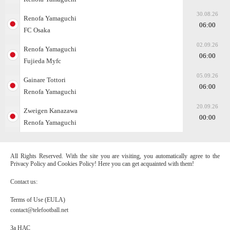
30.08.26
Renofa Yamaguchi
06:00
FC Osaka
02.09.26
Renofa Yamaguchi
06:00
Fujieda Myfc
05.09.26
Gainare Tottori
06:00
Renofa Yamaguchi
20.09.26
Zweigen Kanazawa
00:00
Renofa Yamaguchi
All Rights Reserved. With the site you are visiting, you automatically agree to the
Privacy Policy and Cookies Policy! Here you can get acquainted with them!
Contact us:
Terms of Use (EULA)
contact@telefootball.net
За НАС