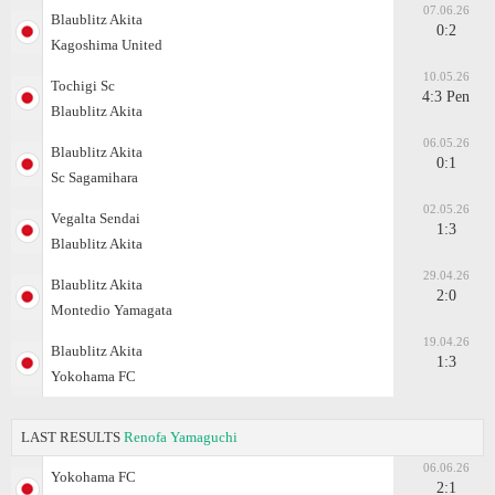
07.06.26
Blaublitz Akita
0:2
Kagoshima United
10.05.26
Tochigi Sc
4:3 Pen
Blaublitz Akita
06.05.26
Blaublitz Akita
0:1
Sc Sagamihara
02.05.26
Vegalta Sendai
1:3
Blaublitz Akita
29.04.26
Blaublitz Akita
2:0
Montedio Yamagata
19.04.26
Blaublitz Akita
1:3
Yokohama FC
LAST RESULTS
Renofa Yamaguchi
06.06.26
Yokohama FC
2:1