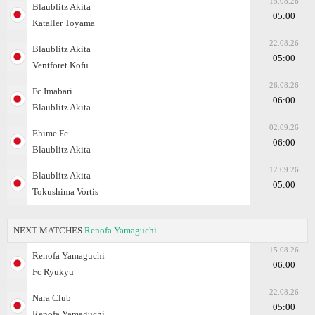
15.08.26
Blaublitz Akita
05:00
Kataller Toyama
22.08.26
Blaublitz Akita
05:00
Ventforet Kofu
26.08.26
Fc Imabari
06:00
Blaublitz Akita
02.09.26
Ehime Fc
06:00
Blaublitz Akita
12.09.26
Blaublitz Akita
05:00
Tokushima Vortis
NEXT MATCHES
Renofa Yamaguchi
15.08.26
Renofa Yamaguchi
06:00
Fc Ryukyu
22.08.26
Nara Club
05:00
Renofa Yamaguchi