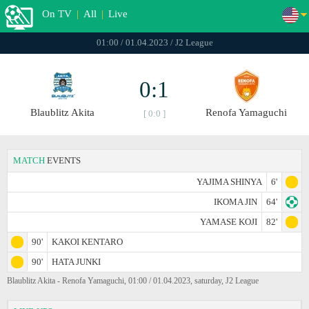
On TV
|
All
|
Live
01:00 / 01.04.2023 / J2 League
0:1
Blaublitz Akita
Renofa Yamaguchi
[ 0:0 ]
MATCH
EVENTS
YAJIMA SHINYA
6'
IKOMA JIN
64'
YAMASE KOJI
82'
90'
KAKOI KENTARO
90'
HATA JUNKI
Blaublitz Akita - Renofa Yamaguchi, 01:00 / 01.04.2023, saturday, J2 League