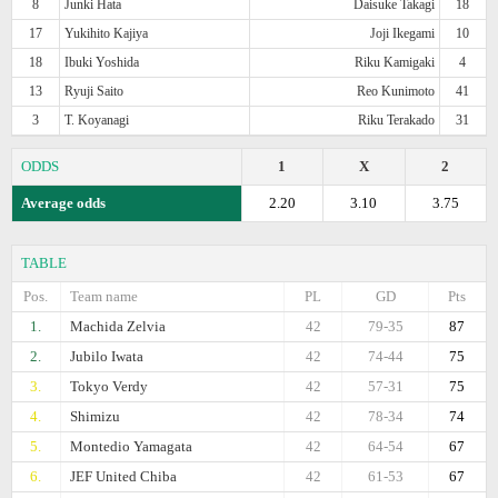
8
Junki Hata
Daisuke Takagi
18
17
Yukihito Kajiya
Joji Ikegami
10
18
Ibuki Yoshida
Riku Kamigaki
4
13
Ryuji Saito
Reo Kunimoto
41
3
T. Koyanagi
Riku Terakado
31
ODDS
1
X
2
Average odds
2.20
3.10
3.75
TABLE
Pos.
Team name
PL
GD
Pts
1.
Machida Zelvia
42
79-35
87
2.
Jubilo Iwata
42
74-44
75
3.
Tokyo Verdy
42
57-31
75
4.
Shimizu
42
78-34
74
5.
Montedio Yamagata
42
64-54
67
6.
JEF United Chiba
42
61-53
67