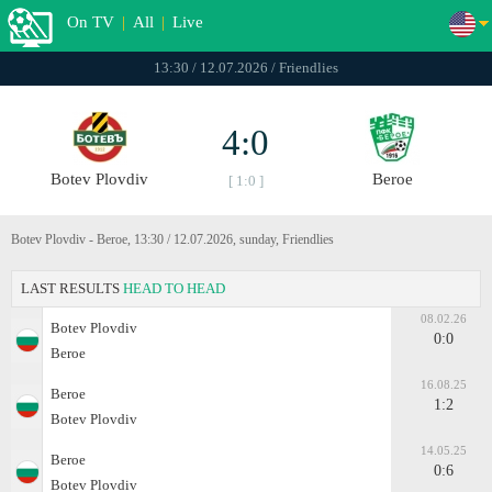
On TV
|
All
|
Live
13:30 / 12.07.2026 / Friendlies
4:0
Botev Plovdiv
Beroe
[ 1:0 ]
Botev Plovdiv - Beroe, 13:30 / 12.07.2026, sunday, Friendlies
LAST RESULTS
HEAD TO HEAD
08.02.26
Botev Plovdiv
0:0
Beroe
16.08.25
Beroe
1:2
Botev Plovdiv
14.05.25
Beroe
0:6
Botev Plovdiv