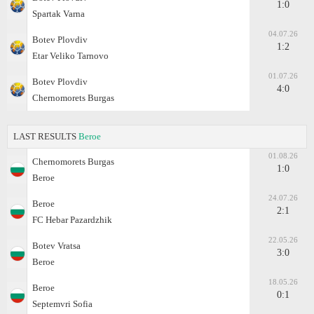
1:0
Spartak Varna
04.07.26
Botev Plovdiv
1:2
Etar Veliko Tarnovo
01.07.26
Botev Plovdiv
4:0
Chernomorets Burgas
LAST RESULTS
Beroe
01.08.26
Chernomorets Burgas
1:0
Beroe
24.07.26
Beroe
2:1
FC Hebar Pazardzhik
22.05.26
Botev Vratsa
3:0
Beroe
18.05.26
Beroe
0:1
Septemvri Sofia