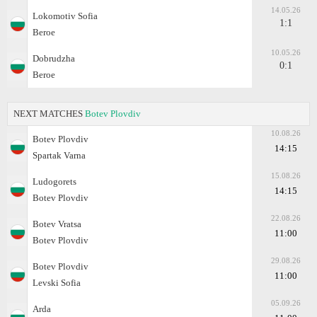
14.05.26
Lokomotiv Sofia
1:1
Beroe
10.05.26
Dobrudzha
0:1
Beroe
NEXT MATCHES
Botev Plovdiv
10.08.26
Botev Plovdiv
14:15
Spartak Varna
15.08.26
Ludogorets
14:15
Botev Plovdiv
22.08.26
Botev Vratsa
11:00
Botev Plovdiv
29.08.26
Botev Plovdiv
11:00
Levski Sofia
05.09.26
Arda