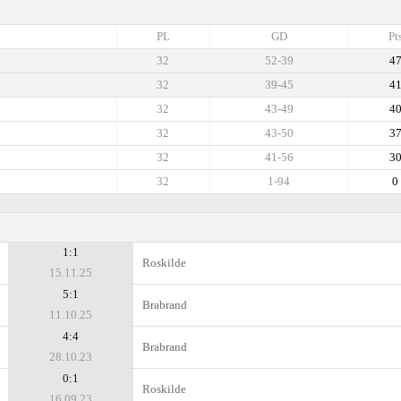
PL
GD
Pt
32
52-39
4
32
39-45
4
32
43-49
4
32
43-50
3
32
41-56
3
32
1-94
0
1:1
Roskilde
15.11.25
5:1
Brabrand
11.10.25
4:4
Brabrand
28.10.23
0:1
Roskilde
16.09.23