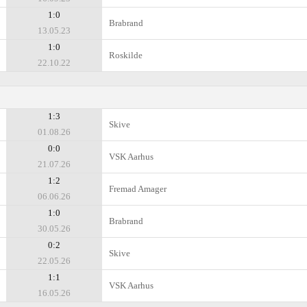
1:0
Brabrand
13.05.23
1:0
Roskilde
22.10.22
1:3
Skive
01.08.26
0:0
VSK Aarhus
21.07.26
1:2
Fremad Amager
06.06.26
1:0
Brabrand
30.05.26
0:2
Skive
22.05.26
1:1
VSK Aarhus
16.05.26