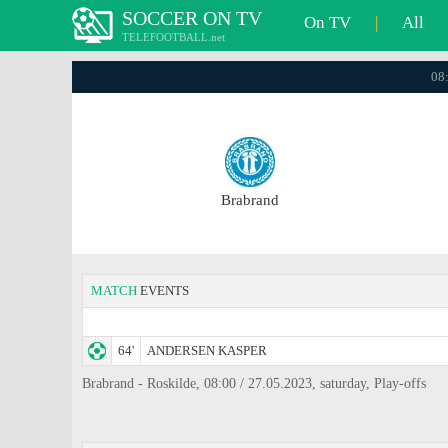
SOCCER ON TV
On TV
|
All
TELEFOOTBALL.net
08:
Brabrand
MATCH
EVENTS
64'
ANDERSEN KASPER
Brabrand - Roskilde, 08:00 / 27.05.2023, saturday, Play-offs