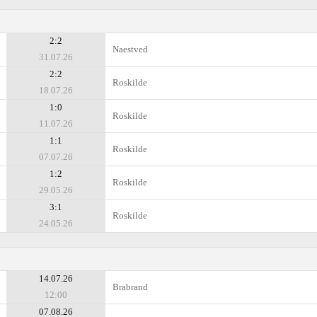
2:2
Naestved
31.07.26
2:2
Roskilde
18.07.26
1:0
Roskilde
11.07.26
1:1
Roskilde
07.07.26
1:2
Roskilde
29.05.26
3:1
Roskilde
24.05.26
14.07.26
Brabrand
12:00
07.08.26