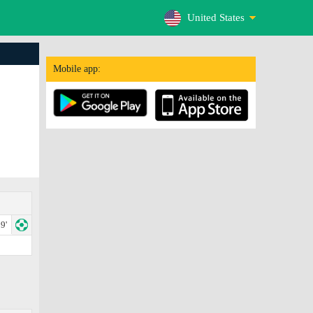
United States
Mobile app:
9'