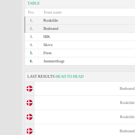
TABLE
Pos.
Team name
1.
Roskilde
2.
Brabrand
3.
HIK
4.
Skive
5.
Frem
6.
Jammertbugt
LAST RESULTS
HEAD TO HEAD
Brabrand
Roskilde
Roskilde
Brabrand