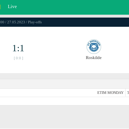
|
Live
00 / 27.05.2023 / Play-offs
1:1
Roskilde
[ 0:0 ]
ETIM MONDAY
5