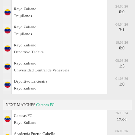
24.06.26
Rayo Zuliano
0:0
Trujillanos
04.04.26
Rayo Zuliano
3:1
Trujillanos
18.03.26
Rayo Zuliano
0:0
Deportivo Táchira
08.03.26
Rayo Zuliano
1:5
Universidad Central de Venezuela
01.03.26
Deportivo La Guaira
1:0
Rayo Zuliano
NEXT MATCHES
Caracas FC
26.10.24
Caracas FC
17:00
Rayo Zuliano
06.08.26
Academia Puerto Cabello