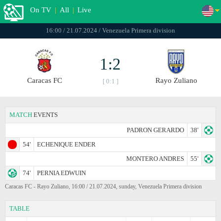
On TV
|
All
|
Live
16:00 / 21.07.2024 / Venezuela Primera division
1:2
Caracas FC
Rayo Zuliano
[ 0:1 ]
MATCH
EVENTS
PADRON GERARDO
38'
54'
ECHENIQUE ENDER
MONTERO ANDRES
55'
74'
PERNIA EDWUIN
Caracas FC - Rayo Zuliano, 16:00 / 21.07.2024, sunday, Venezuela Primera division
TABLE