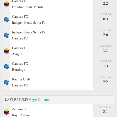
Caracas FC
2:2
Estudiantes de Mérida
30.07.26
Caracas FC
0:3
Independiente Santa Fe
23.07.26
Independiente Santa Fe
2:0
Caracas FC
24.06.26
Caracas FC
1:1
Aragua
27.05.26
Caracas FC
1:3
Botafogo
21.05.26
Racing Club
2:2
Caracas FC
LAST RESULTS
Rayo Zuliano
02.08.26
Zamora FC
2:1
Rayo Zuliano