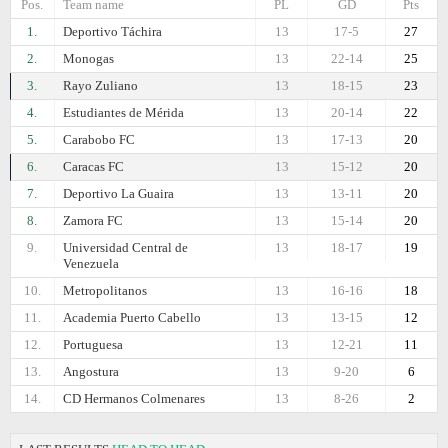
Pos.
Team name
PL
GD
Pts
1.
Deportivo Táchira
13
17-5
27
2.
Monogas
13
22-14
25
3.
Rayo Zuliano
13
18-15
23
4.
Estudiantes de Mérida
13
20-14
22
5.
Carabobo FC
13
17-13
20
6.
Caracas FC
13
15-12
20
7.
Deportivo La Guaira
13
13-11
20
8.
Zamora FC
13
15-14
20
9.
Universidad Central de
13
18-17
19
Venezuela
10.
Metropolitanos
13
16-16
18
11.
Academia Puerto Cabello
13
13-15
12
12.
Portuguesa
13
12-21
11
13.
Angostura
13
9-20
6
14.
CD Hermanos Colmenares
13
8-26
2