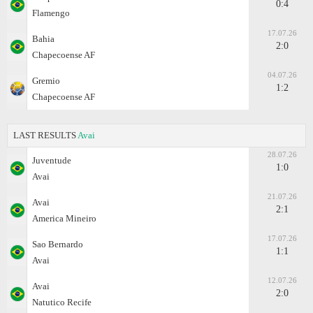
0:4
Flamengo
17.07.26
Bahia
2:0
Chapecoense AF
04.07.26
Gremio
1:2
Chapecoense AF
LAST RESULTS
Avai
28.07.26
Juventude
1:0
Avai
21.07.26
Avai
2:1
Amеrica Mineiro
17.07.26
Sao Bernardo
1:1
Avai
12.07.26
Avai
2:0
Natutico Recife