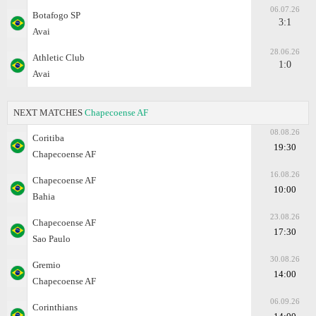
06.07.26
Botafogo SP
3:1
Avai
28.06.26
Athletic Club
1:0
Avai
NEXT MATCHES
Chapecoense AF
08.08.26
Coritiba
19:30
Chapecoense AF
16.08.26
Chapecoense AF
10:00
Bahia
23.08.26
Chapecoense AF
17:30
Sao Paulo
30.08.26
Gremio
14:00
Chapecoense AF
06.09.26
Corinthians