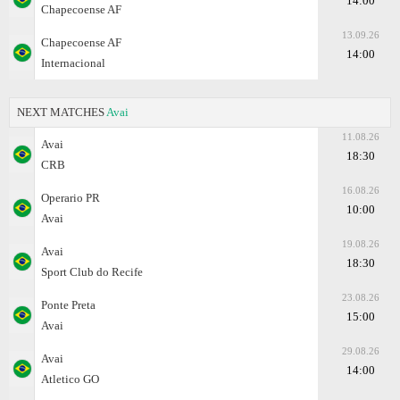
14:00
Chapecoense AF
13.09.26
Chapecoense AF
14:00
Internacional
NEXT MATCHES
Avai
11.08.26
Avai
18:30
CRB
16.08.26
Operario PR
10:00
Avai
19.08.26
Avai
18:30
Sport Club do Recife
23.08.26
Ponte Preta
15:00
Avai
29.08.26
Avai
14:00
Atletico GO