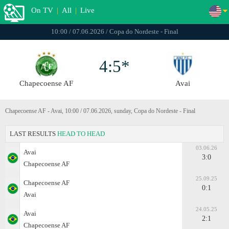
On TV
|
All
|
Live
10:00 / 07.06.2026 / Copa do Nordeste - Final
4:5*
Chapecoense AF
Avai
Chapecoense AF - Avai, 10:00 / 07.06.2026, sunday, Copa do Nordeste - Final
LAST RESULTS
HEAD TO HEAD
03.06.26
Avai
3:0
Chapecoense AF
25.09.25
Chapecoense AF
0:1
Avai
24.05.25
Avai
2:1
Chapecoense AF