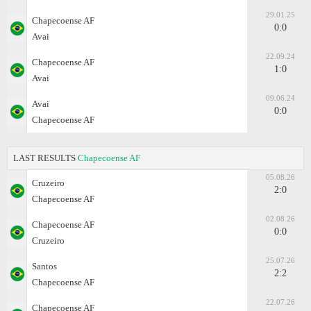
29.01.25
Chapecoense AF
0:0
Avai
22.09.24
Chapecoense AF
1:0
Avai
09.06.24
Avai
0:0
Chapecoense AF
LAST RESULTS
Chapecoense AF
05.08.26
Cruzeiro
2:0
Chapecoense AF
02.08.26
Chapecoense AF
0:0
Cruzeiro
25.07.26
Santos
2:2
Chapecoense AF
22.07.26
Chapecoense AF