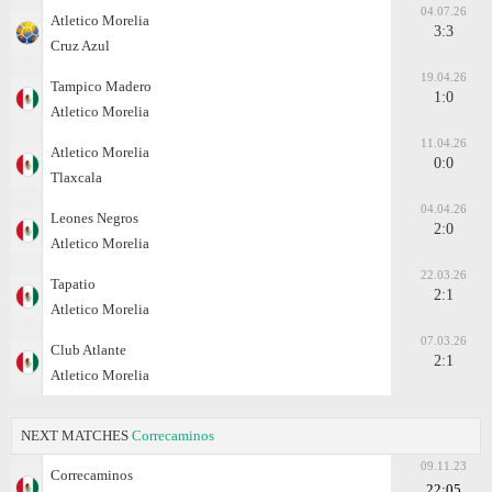
04.07.26
Atletico Morelia
3:3
Cruz Azul
19.04.26
Tampico Madero
1:0
Atletico Morelia
11.04.26
Atletico Morelia
0:0
Tlaxcala
04.04.26
Leones Negros
2:0
Atletico Morelia
22.03.26
Tapatio
2:1
Atletico Morelia
07.03.26
Club Atlante
2:1
Atletico Morelia
NEXT MATCHES
Correcaminos
09.11.23
Correcaminos
22:05