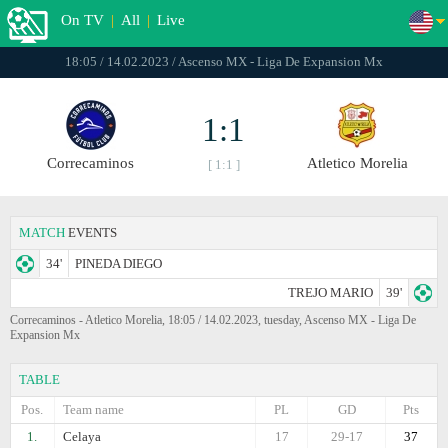
On TV
|
All
|
Live
18:05 / 14.02.2023 / Ascenso MX - Liga De Expansion Mx
1:1
Correcaminos
Atletico Morelia
[ 1:1 ]
MATCH
EVENTS
34'
PINEDA DIEGO
TREJO MARIO
39'
Correcaminos - Atletico Morelia, 18:05 / 14.02.2023, tuesday, Ascenso MX - Liga De
Expansion Mx
TABLE
Pos.
Team name
PL
GD
Pts
1.
Celaya
17
29-17
37