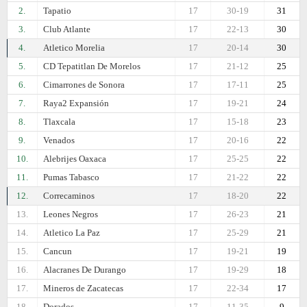
2.
Tapatio
17
30-19
31
3.
Club Atlante
17
22-13
30
4.
Atletico Morelia
17
20-14
30
5.
CD Tepatitlan De Morelos
17
21-12
25
6.
Cimarrones de Sonora
17
17-11
25
7.
Raya2 Expansión
17
19-21
24
8.
Tlaxcala
17
15-18
23
9.
Venados
17
20-16
22
10.
Alebrijes Oaxaca
17
25-25
22
11.
Pumas Tabasco
17
21-22
22
12.
Correcaminos
17
18-20
22
13.
Leones Negros
17
26-23
21
14.
Atletico La Paz
17
25-29
21
15.
Cancun
17
19-21
19
16.
Alacranes De Durango
17
19-29
18
17.
Mineros de Zacatecas
17
22-34
17
18.
Dorados
17
11-35
9