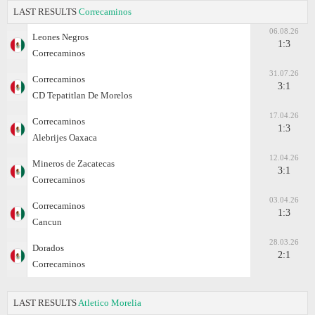
LAST RESULTS
Correcaminos
06.08.26
Leones Negros
1:3
Correcaminos
31.07.26
Correcaminos
3:1
CD Tepatitlan De Morelos
17.04.26
Correcaminos
1:3
Alebrijes Oaxaca
12.04.26
Mineros de Zacatecas
3:1
Correcaminos
03.04.26
Correcaminos
1:3
Cancun
28.03.26
Dorados
2:1
Correcaminos
LAST RESULTS
Atletico Morelia