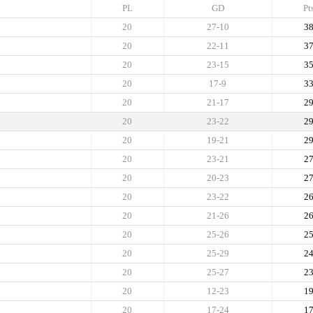
PL
GD
Pt
20
27-10
3
20
22-11
3
20
23-15
3
20
17-9
3
20
21-17
2
20
23-22
2
20
19-21
2
20
23-21
2
20
20-23
2
20
23-22
2
20
21-26
2
20
25-26
2
20
25-29
2
20
25-27
2
20
12-23
1
20
17-24
1