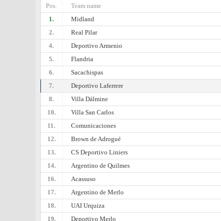
Pos.
Team name
1.
Midland
2.
Real Pilar
4.
Deportivo Armenio
5.
Flandria
6.
Sacachispas
7.
Deportivo Laferrere
8.
Villa Dálmine
10.
Villa San Carlos
11.
Comunicaciones
12.
Brown de Adrogué
13.
CS Deportivo Liniers
14.
Argentino de Quilmes
16.
Acassuso
17.
Argentino de Merlo
18.
UAI Urquiza
19.
Deportivo Merlo