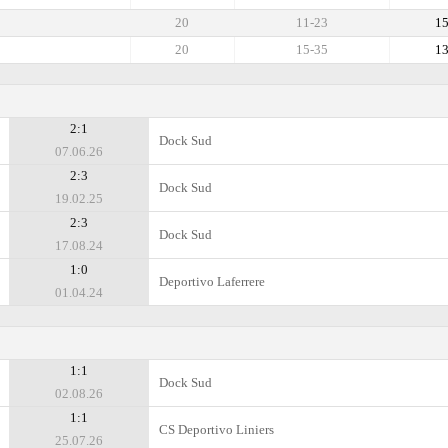
20
11-23
1
20
15-35
1
2:1
Dock Sud
07.06.26
2:3
Dock Sud
19.02.25
2:3
Dock Sud
17.08.24
1:0
Deportivo Laferrere
01.04.24
1:1
Dock Sud
02.08.26
1:1
CS Deportivo Liniers
25.07.26