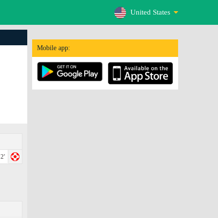
United States
Mobile app:
2'