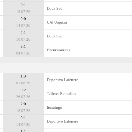
0:1
Dock Sud
18.07.26
0:0
UAI Urquiza
14.07.26
2:1
Dock Sud
10.07.26
3:1
Excursionistas
04.07.26
1:3
Deportivo Laferrere
01.08.26
0:2
Talleres Remedios
26.07.26
2:0
Ituzaingo
18.07.26
0:1
Deportivo Laferrere
14.07.26
1:1