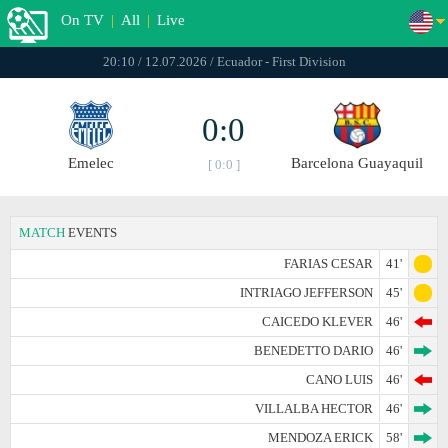
On TV
|
All
|
Live
20:10 / 12.07.2026 / Ecuador - First Division
0:0
Emelec
Barcelona Guayaquil
[ 0:0 ]
MATCH
EVENTS
FARIAS CESAR
41'
INTRIAGO JEFFERSON
45'
CAICEDO KLEVER
46'
BENEDETTO DARIO
46'
CANO LUIS
46'
VILLALBA HECTOR
46'
MENDOZA ERICK
58'