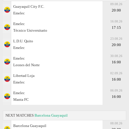
09.08.26
Guayaquil City F.C.
20:00
Emelec
16.08.26
Emelec
17:15
Técnico Universitario
23.08.26
L.D.U. Quito
20:00
Emelec
30.08.26
Emelec
16:00
Leones del Norte
02.09.26
Libertad Loja
16:00
Emelec
06.09.26
Emelec
16:00
Manta FC
NEXT MATCHES
Barcelona Guayaquil
08.08.26
Barcelona Guayaquil