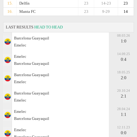
15.
Delfín
23
14-23
23
16.
Manta FC
23
9-29
14
LAST RESULTS
HEAD TO HEAD
08.03.26
Barcelona Guayaquil
1:0
Emelec
14.09.25
Emelec
0:4
Barcelona Guayaquil
18.05.25
Barcelona Guayaquil
2:0
Emelec
20.10.24
Barcelona Guayaquil
2:1
Emelec
28.04.24
Emelec
1:1
Barcelona Guayaquil
12.11.23
Emelec
0:0
Barcelona Guayaquil