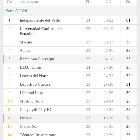
Pos.
Team name
PL
GD
Pts
Serie A 2026
1.
Independiente del Valle
24
58-22
61
2.
Universidad Católica del
23
38-19
39
Ecuador
3.
Macara
23
30-23
38
4.
Aucas
23
26-25
38
5.
Barcelona Guayaquil
23
24-18
35
6.
L.D.U. Quito
24
23-20
35
7.
Leones del Norte
23
24-22
32
8.
Deportivo Cuenca
23
21-28
31
9.
Libertad Loja
23
24-26
30
10.
Mushuc Runa
23
29-34
28
11.
Guayaquil City F.C.
23
20-25
28
12.
Emelec
23
19-28
28
13.
Orense SC
23
27-35
26
14.
Técnico Universitario
23
20-29
26