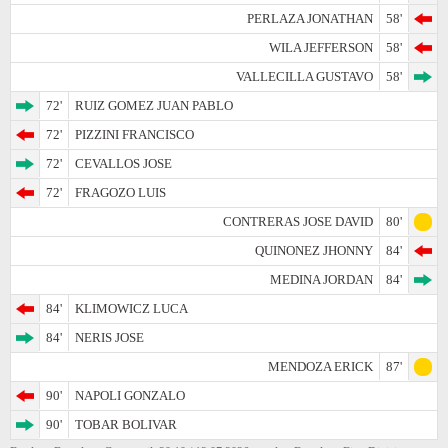
PERLAZA JONATHAN
58'
WILA JEFFERSON
58'
VALLECILLA GUSTAVO
58'
72'
RUIZ GOMEZ JUAN PABLO
72'
PIZZINI FRANCISCO
72'
CEVALLOS JOSE
72'
FRAGOZO LUIS
CONTRERAS JOSE DAVID
80'
QUINONEZ JHONNY
84'
MEDINA JORDAN
84'
84'
KLIMOWICZ LUCA
84'
NERIS JOSE
MENDOZA ERICK
87'
90'
NAPOLI GONZALO
90'
TOBAR BOLIVAR