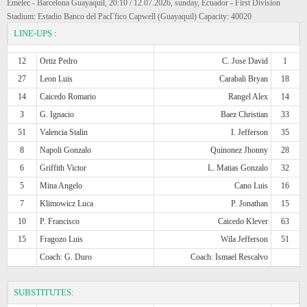
Emelec - Barcelona Guayaquil, 20:10 / 12.07.2026, sunday, Ecuador - First Division
Stadium: Estadio Banco del PacГ­fico Capwell (Guayaquil) Capacity: 40020
LINE-UPS
:
12
Ortiz Pedro
C. Jose David
1
27
Leon Luis
Carabali Bryan
18
14
Caicedo Romario
Rangel Alex
14
3
G. Ignacio
Baez Christian
33
51
Valencia Stalin
I. Jefferson
35
8
Napoli Gonzalo
Quinonez Jhonny
28
6
Griffith Victor
L. Matias Gonzalo
32
5
Mina Angelo
Cano Luis
16
7
Klimowicz Luca
P. Jonathan
15
10
P. Francisco
Caicedo Klever
63
15
Fragozo Luis
Wila Jefferson
51
Coach: G. Duro
Coach: Ismael Rescalvo
SUBSTITUTES: