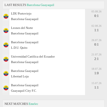
LAST RESULTS
Barcelona Guayaquil
05.08.26
LDU Portoviejo
0:1
Barcelona Guayaquil
02.08.26
Leones del Norte
1:1
Barcelona Guayaquil
26.07.26
Barcelona Guayaquil
0:1
L.D.U. Quito
21.07.26
Universidad Católica del Ecuador
2:1
Barcelona Guayaquil
18.07.26
Barcelona Guayaquil
1:0
Libertad Loja
15.07.26
Barcelona Guayaquil
1:1
Guayaquil City F.C.
NEXT MATCHES
Emelec