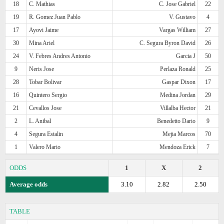
18
C. Mathias
C. Jose Gabriel
22
19
R. Gomez Juan Pablo
V. Gustavo
4
17
Ayovi Jaime
Vargas William
27
30
Mina Ariel
C. Segura Byron David
26
24
V. Febres Andres Antonio
Garcia J
50
9
Neris Jose
Perlaza Ronald
25
28
Tobar Bolivar
Gaspar Dixon
17
16
Quintero Sergio
Medina Jordan
29
21
Cevallos Jose
Villalba Hector
21
2
L. Anibal
Benedetto Dario
9
4
Segura Estalin
Mejia Marcos
70
1
Valero Mario
Mendoza Erick
7
ODDS
1
X
2
Average odds
3.10
2.82
2.50
TABLE