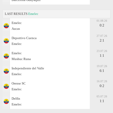
LAST RESULTS
Emelec
01.08.26
Emelec
0:2
Aucas
27.07.26
Deportivo Cuenca
2:1
Emelec
23.07.26
Emelec
1:1
Mushuc Runa
19.07.26
Independiente del Valle
6:1
Emelec
16.07.26
Orense SC
0:2
Emelec
05.07.26
Delfín
1:1
Emelec