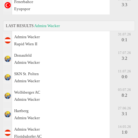
Fenerbahce
3:3
Eyupspor
LAST RESULTS
Admira Wacker
31.07.26
Admira Wacker
0:1
Rapid Wien II
17.07.26
Donaufeld
3:2
Admira Wacker
11.07.26
SKN St. Polten
0:0
Admira Wacker
03.07.26
Wolfsberger AC
8:2
Admira Wacker
27.06.26
Hartberg
3:1
Admira Wacker
14.05.26
Admira Wacker
1:0
Floridsdorfer AC