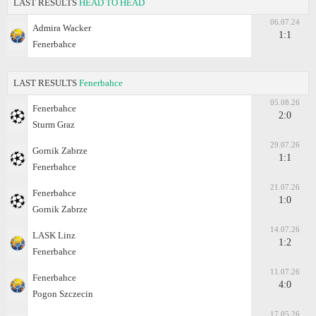
LAST RESULTS
HEAD TO HEAD
06.07.24
Admira Wacker
1:1
Fenerbahce
LAST RESULTS
Fenerbahce
05.08.26
Fenerbahce
2:0
Sturm Graz
29.07.26
Gornik Zabrze
1:1
Fenerbahce
21.07.26
Fenerbahce
1:0
Gornik Zabrze
14.07.26
LASK Linz
1:2
Fenerbahce
11.07.26
Fenerbahce
4:0
Pogon Szczecin
17.05.26