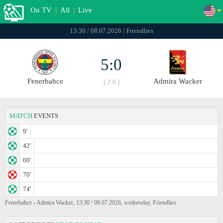
On TV
|
All
|
Live
13:30 / 08.07.2026 / Friendlies
5:0
Fenerbahce
Admira Wacker
[ 2:0 ]
MATCH
EVENTS
9'
42'
60'
70'
74'
Fenerbahce - Admira Wacker, 13:30 / 08.07.2026, wednesday, Friendlies