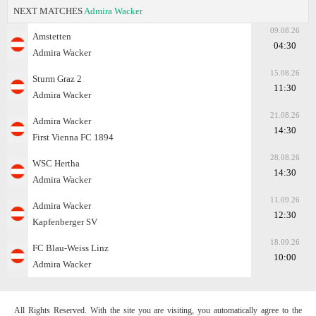
NEXT MATCHES
Admira Wacker
09.08.26
Amstetten
04:30
Admira Wacker
15.08.26
Sturm Graz 2
11:30
Admira Wacker
21.08.26
Admira Wacker
14:30
First Vienna FC 1894
28.08.26
WSC Hertha
14:30
Admira Wacker
11.09.26
Admira Wacker
12:30
Kapfenberger SV
18.09.26
FC Blau-Weiss Linz
10:00
Admira Wacker
All Rights Reserved. With the site you are visiting, you automatically agree to the