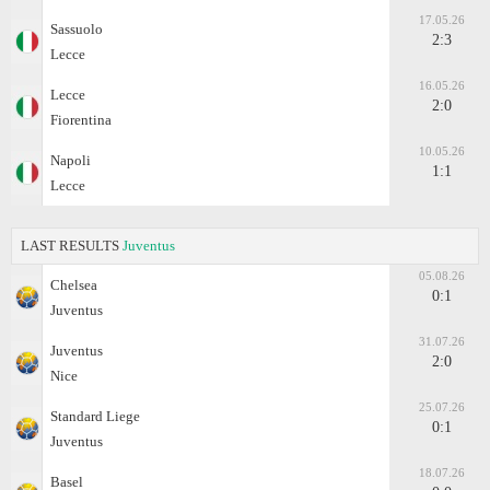
17.05.26
Sassuolo
2:3
Lecce
16.05.26
Lecce
2:0
Fiorentina
10.05.26
Napoli
1:1
Lecce
LAST RESULTS
Juventus
05.08.26
Chelsea
0:1
Juventus
31.07.26
Juventus
2:0
Nice
25.07.26
Standard Liege
0:1
Juventus
18.07.26
Basel