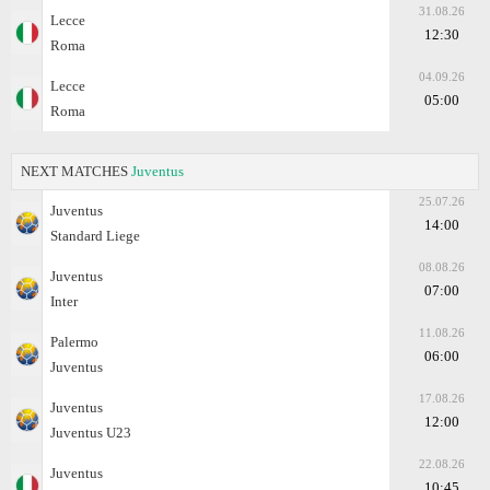
31.08.26
Lecce
12:30
Roma
04.09.26
Lecce
05:00
Roma
NEXT MATCHES
Juventus
25.07.26
Juventus
14:00
Standard Liege
08.08.26
Juventus
07:00
Inter
11.08.26
Palermo
06:00
Juventus
17.08.26
Juventus
12:00
Juventus U23
22.08.26
Juventus
10:45