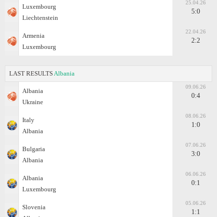
25.04.26
Luxembourg
5:0
Liechtenstein
22.04.26
Armenia
2:2
Luxembourg
LAST RESULTS
Albania
09.06.26
Albania
0:4
Ukraine
08.06.26
Italy
1:0
Albania
07.06.26
Bulgaria
3:0
Albania
06.06.26
Albania
0:1
Luxembourg
05.06.26
Slovenia
1:1