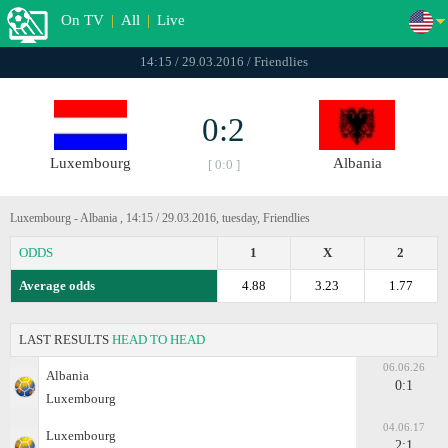
On TV
|
All
|
Live
14:15 / 29.03.2016 / Friendlies
0:2
Luxembourg
Albania
[ 0:0 ]
Luxembourg - Albania , 14:15 / 29.03.2016, tuesday, Friendlies
ODDS
1
X
2
Average odds
4.88
3.23
1.77
LAST RESULTS
HEAD TO HEAD
06.06.26
Albania
0:1
Luxembourg
04.06.17
Luxembourg
2:1