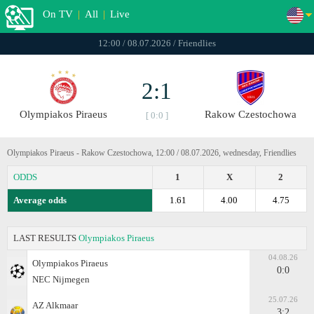
On TV
|
All
|
Live
12:00 / 08.07.2026 / Friendlies
2:1
Olympiakos Piraeus
Rakow Czestochowa
[ 0:0 ]
Olympiakos Piraeus - Rakow Czestochowa, 12:00 / 08.07.2026, wednesday, Friendlies
ODDS
1
X
2
Average odds
1.61
4.00
4.75
LAST RESULTS
Olympiakos Piraeus
04.08.26
Olympiakos Piraeus
0:0
NEC Nijmegen
25.07.26
AZ Alkmaar
3:2