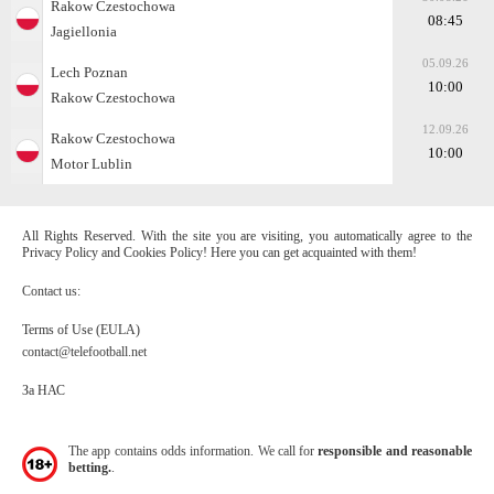
Rakow Czestochowa
08:45
Jagiellonia
05.09.26
Lech Poznan
10:00
Rakow Czestochowa
12.09.26
Rakow Czestochowa
10:00
Motor Lublin
All Rights Reserved. With the site you are visiting, you automatically agree to the
Privacy Policy and Cookies Policy! Here you can get acquainted with them!
Contact us:
Terms of Use (EULA)
contact@telefootball.net
За НАС
The app contains odds information. We call for
responsible and reasonable
betting.
.