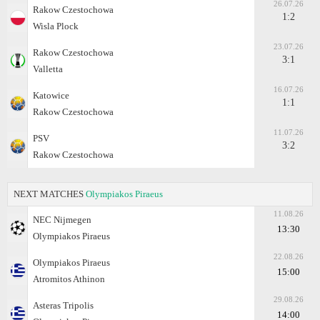
26.07.26
Rakow Czestochowa
1:2
Wisla Plock
23.07.26
Rakow Czestochowa
3:1
Valletta
16.07.26
Katowice
1:1
Rakow Czestochowa
11.07.26
PSV
3:2
Rakow Czestochowa
NEXT MATCHES
Olympiakos Piraeus
11.08.26
NEC Nijmegen
13:30
Olympiakos Piraeus
22.08.26
Olympiakos Piraeus
15:00
Atromitos Athinon
29.08.26
Asteras Tripolis
14:00