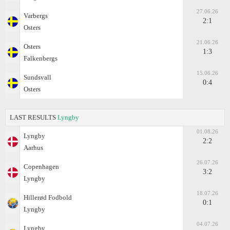
27.06.26
Varbergs
2:1
Osters
21.06.26
Osters
1:3
Falkenbergs
15.06.26
Sundsvall
0:4
Osters
LAST RESULTS
Lyngby
01.08.26
Lyngby
2:2
Aarhus
26.07.26
Copenhagen
3:2
Lyngby
18.07.26
Hillerød Fodbold
0:1
Lyngby
04.07.26
Lyngby