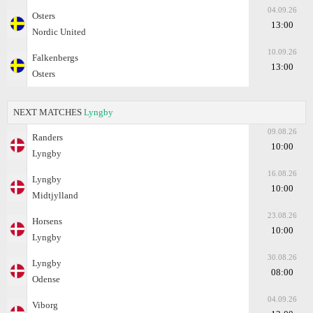
04.09.26
Osters
13:00
Nordic United
10.09.26
Falkenbergs
13:00
Osters
NEXT MATCHES
Lyngby
09.08.26
Randers
10:00
Lyngby
16.08.26
Lyngby
10:00
Midtjylland
23.08.26
Horsens
10:00
Lyngby
30.08.26
Lyngby
08:00
Odense
04.09.26
Viborg