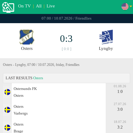
On TV
|
All
|
Live
07:00 / 10.07.2026 / Friendlies
0:3
Osters
Lyngby
[ 0:0 ]
Osters - Lyngby, 07:00 / 10.07.2026, friday, Friendlies
LAST RESULTS
Osters
01.08.26
Ostersunds FK
1:0
Osters
27.07.26
Osters
3:0
Varbergs
18.07.26
Osters
3:2
Brage