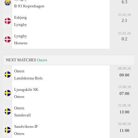
6:3
B 93 Kopenhagen
31.05.26
Esbjerg
2:1
Lyngby
25.05.26
Lyngby
0:2
Horsens
NEXT MATCHES
Osters
08.08.26
Osters
09:00
Landskrona Bols
15.08.26
Ljungskile SK
07:00
Osters
25.08.26
Osters
13:00
Sundsvall
30.08.26
Sandvikens IF
11:00
Osters