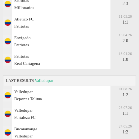
Patriotas
2:3
Millonarios
11.05.26
Atletico FC
1:1
Patriotas
18.04.26
Envigado
2:0
Patriotas
13.04.26
Patriotas
1:0
Real Cartagena
LAST RESULTS
Valledupar
01.08.26
Valledupar
1:2
Deportes Tolima
26.07.26
Valledupar
1:1
Fortaleza FC
24.05.26
Bucaramanga
1:2
Valledupar