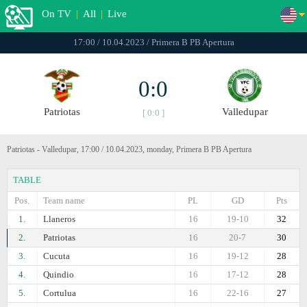
On TV
|
All
|
Live
17:00 / 10.04.2023 / Primera B PB Apertura
0:0
Patriotas
Valledupar
[ 0:0 ]
Patriotas - Valledupar, 17:00 / 10.04.2023, monday, Primera B PB Apertura
TABLE
Pos.
Team name
PL
GD
Pts
1.
Llaneros
16
19-10
32
2.
Patriotas
16
20-7
30
3.
Cucuta
16
19-12
28
4.
Quindio
16
17-12
28
5.
Cortulua
16
22-16
27