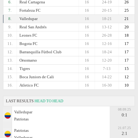
6.
Real Cartagena
16
24-19
26
7.
Fortaleza FC
16
20-15
25
8.
Valledupar
16
18-21
21
9.
Real San Andrés
16
13-12
20
10.
Leones FC
16
26-28
18
11.
Bogota FC
16
12-16
17
12.
Barranquilla Fútbol Club
16
18-24
17
13.
Orsomarso
16
12-20
17
14.
Tigres
16
7-13
15
15.
Boca Juniors de Cali
16
14-22
12
16.
Atletico FC
16
16-30
10
LAST RESULTS
HEAD TO HEAD
08.09.25
Valledupar
0:1
Patriotas
21.07.25
Patriotas
2:1
Valledupar