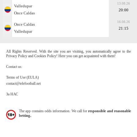
13.08.26
Valledupar
20:00
Once Caldas
16.08.26
Once Caldas
21:15
Valledupar
All Rights Reserved. With the site you are visiting, you automatically agree to the
Privacy Policy and Cookies Policy! Here you can get acquainted with them!
Contact us:
Terms of Use (EULA)
contact@telefootball.net
За НАС
The app contains odds information. We call for
responsible and reasonable
betting.
.