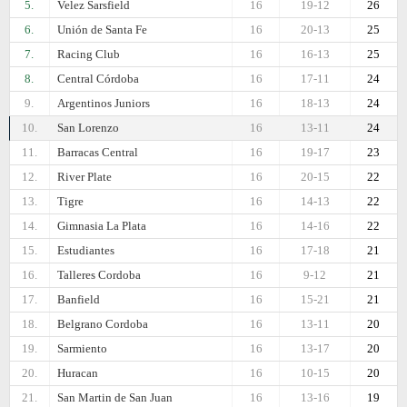
5.
Velez Sarsfield
16
19-12
26
6.
Unión de Santa Fe
16
20-13
25
7.
Racing Club
16
16-13
25
8.
Central Córdoba
16
17-11
24
9.
Argentinos Juniors
16
18-13
24
10.
San Lorenzo
16
13-11
24
11.
Barracas Central
16
19-17
23
12.
River Plate
16
20-15
22
13.
Tigre
16
14-13
22
14.
Gimnasia La Plata
16
14-16
22
15.
Estudiantes
16
17-18
21
16.
Talleres Cordoba
16
9-12
21
17.
Banfield
16
15-21
21
18.
Belgrano Cordoba
16
13-11
20
19.
Sarmiento
16
13-17
20
20.
Huracan
16
10-15
20
21.
San Martin de San Juan
16
13-16
19