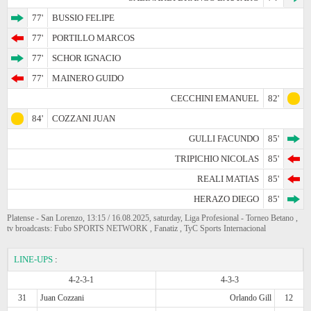
77'
BUSSIO FELIPE
77'
PORTILLO MARCOS
77'
SCHOR IGNACIO
77'
MAINERO GUIDO
CECCHINI EMANUEL
82'
84'
COZZANI JUAN
GULLI FACUNDO
85'
TRIPICHIO NICOLAS
85'
REALI MATIAS
85'
HERAZO DIEGO
85'
Platense - San Lorenzo, 13:15 / 16.08.2025, saturday, Liga Profesional - Torneo Betano ,
tv broadcasts: Fubo SPORTS NETWORK , Fanatiz , TyC Sports Internacional
LINE-UPS
:
4-2-3-1
4-3-3
31
Juan Cozzani
Orlando Gill
12