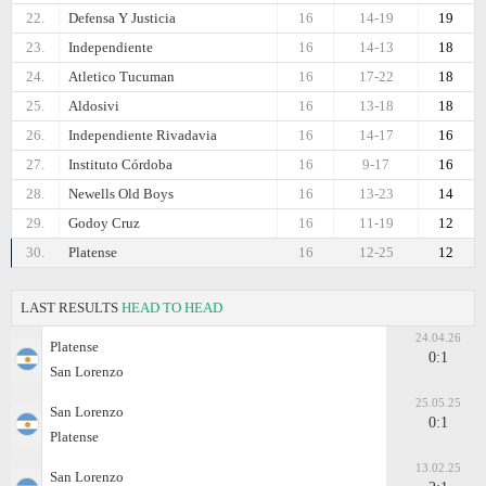
22.
Defensa Y Justicia
16
14-19
19
23.
Independiente
16
14-13
18
24.
Atletico Tucuman
16
17-22
18
25.
Aldosivi
16
13-18
18
26.
Independiente Rivadavia
16
14-17
16
27.
Instituto Córdoba
16
9-17
16
28.
Newells Old Boys
16
13-23
14
29.
Godoy Cruz
16
11-19
12
30.
Platense
16
12-25
12
LAST RESULTS
HEAD TO HEAD
24.04.26
Platense
0:1
San Lorenzo
25.05.25
San Lorenzo
0:1
Platense
13.02.25
San Lorenzo