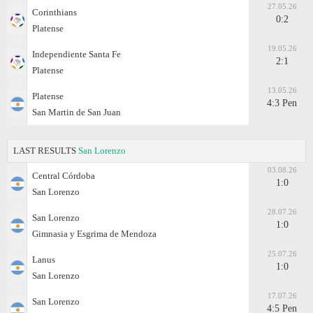
27.05.26
Corinthians
0:2
Platense
19.05.26
Independiente Santa Fe
2:1
Platense
13.05.26
Platense
4:3 Pen
San Martin de San Juan
LAST RESULTS
San Lorenzo
03.08.26
Central Córdoba
1:0
San Lorenzo
28.07.26
San Lorenzo
1:0
Gimnasia y Esgrima de Mendoza
25.07.26
Lanus
1:0
San Lorenzo
17.07.26
San Lorenzo
4:5 Pen