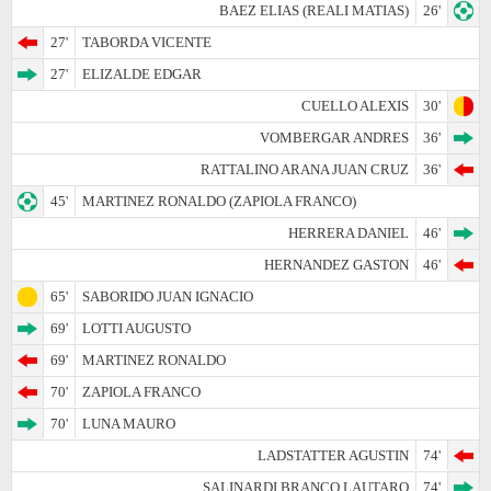
BAEZ ELIAS (REALI MATIAS)
26'
27'
TABORDA VICENTE
27'
ELIZALDE EDGAR
CUELLO ALEXIS
30'
VOMBERGAR ANDRES
36'
RATTALINO ARANA JUAN CRUZ
36'
45'
MARTINEZ RONALDO (ZAPIOLA FRANCO)
HERRERA DANIEL
46'
HERNANDEZ GASTON
46'
65'
SABORIDO JUAN IGNACIO
69'
LOTTI AUGUSTO
69'
MARTINEZ RONALDO
70'
ZAPIOLA FRANCO
70'
LUNA MAURO
LADSTATTER AGUSTIN
74'
SALINARDI BRANCO LAUTARO
74'