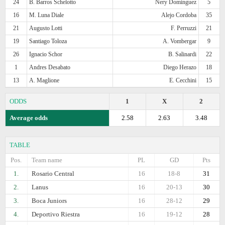
24
B. Barros Schelotto
Nery Dominguez
5
16
M. Luna Diale
Alejo Cordoba
35
21
Augusto Lotti
F. Perruzzi
21
19
Santiago Toloza
A. Vombergar
9
26
Ignacio Schor
B. Salinardi
22
1
Andres Desabato
Diego Herazo
18
13
A. Maglione
E. Cecchini
15
ODDS
1
X
2
Average odds
2.58
2.63
3.48
TABLE
Pos.
Team name
PL
GD
Pts
1.
Rosario Central
16
18-8
31
2.
Lanus
16
20-13
30
3.
Boca Juniors
16
28-12
29
4.
Deportivo Riestra
16
19-12
28