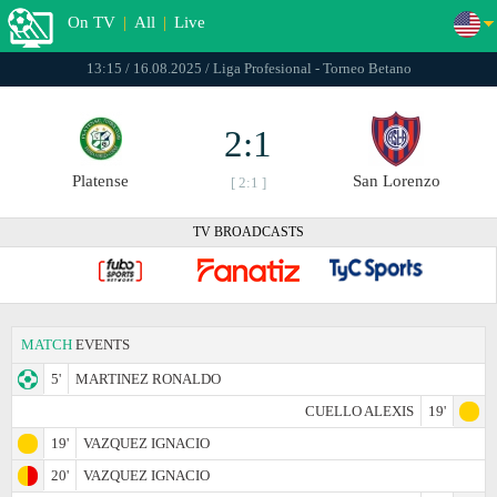
On TV
|
All
|
Live
13:15 / 16.08.2025 / Liga Profesional - Torneo Betano
2:1
Platense
San Lorenzo
[ 2:1 ]
TV BROADCASTS
MATCH
EVENTS
5'
MARTINEZ RONALDO
CUELLO ALEXIS
19'
19'
VAZQUEZ IGNACIO
20'
VAZQUEZ IGNACIO