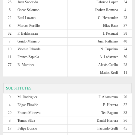
25
Juan Saborido
Fabricio Lopez
34
6
Oscar Salomon
Jhohan Romana
4
22
Raul Lozano
G. Hernandez
23
8
Marcos Portillo
Elias Baez
37
32
F. Baldassarra
I. Perruzzi
38
7
Guido Mainero
Juan Rattalino
40
10
Vicente Taborda
N. Tripichio
24
11
Franco Zapiola
A. Ladstatter
50
77
R. Martinez
Alexis Cuello
28
Matias Reali
11
SUBSTITUTES:
9
M. Rodriguez
F. Altamirano
20
4
Edgar Elizalde
E. Herrera
32
29
Franco Minerva
Teo Pagano
33
3
Tomas Silva
Daniel Herrera
36
17
Felipe Bussio
Facundo Gulli
45