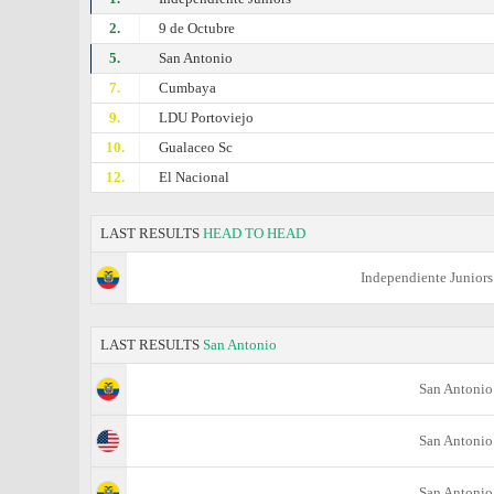
2.
9 de Octubre
5.
San Antonio
7.
Cumbaya
9.
LDU Portoviejo
10.
Gualaceo Sc
12.
El Nacional
LAST RESULTS
HEAD TO HEAD
Independiente Juniors
LAST RESULTS
San Antonio
San Antonio
San Antonio
San Antonio