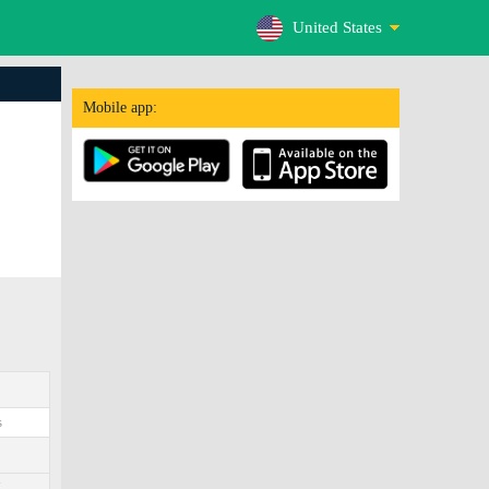
United States
Mobile app:
s
7