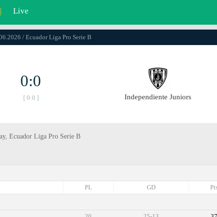
|
Live
.06.2026 / Ecuador Liga Pro Serie B
0:0
Independiente Juniors
[ 0:0 ]
day, Ecuador Liga Pro Serie B
PL
GD
Pt
20
25-13
3