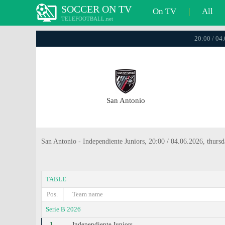
SOCCER ON TV
On TV
|
All
TELEFOOTBALL.net
20:00 / 04
San Antonio
San Antonio - Independiente Juniors, 20:00 / 04.06.2026, thurs
TABLE
Pos.
Team name
Serie B 2026
1.
Independiente Juniors