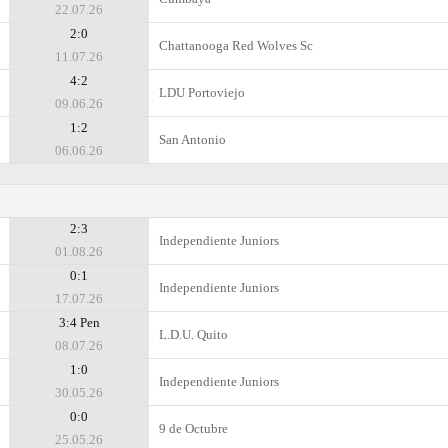
22.07.26
2:0
Chattanooga Red Wolves Sc
11.07.26
4:2
LDU Portoviejo
09.06.26
1:2
San Antonio
06.06.26
2:3
Independiente Juniors
01.08.26
0:1
Independiente Juniors
17.07.26
3:4 Pen
L.D.U. Quito
08.07.26
1:0
Independiente Juniors
30.05.26
0:0
9 de Octubre
25.05.26