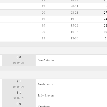
19
20-11
3
20
23-21
2
19
19-16
2
19
15-22
2
20
16-16
1
19
13-30
5
0:0
San Antonio
01.04.26
2:1
Gualaceo Sc
06.08.26
3:1
Indy Eleven
31.07.26
0:0
Cumbaya