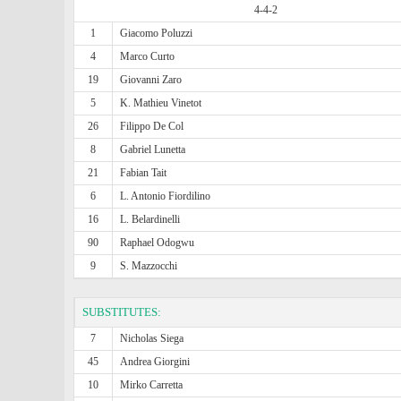
4-4-2
1
Giacomo Poluzzi
4
Marco Curto
19
Giovanni Zaro
5
K. Mathieu Vinetot
26
Filippo De Col
8
Gabriel Lunetta
21
Fabian Tait
6
L. Antonio Fiordilino
16
L. Belardinelli
90
Raphael Odogwu
9
S. Mazzocchi
SUBSTITUTES:
7
Nicholas Siega
45
Andrea Giorgini
10
Mirko Carretta