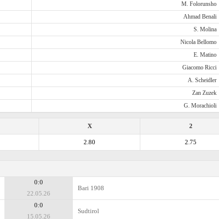
M. Folorunsho
Ahmad Benali
S. Molina
Nicola Bellomo
E. Matino
Giacomo Ricci
A. Scheidler
Zan Zuzek
G. Morachioli
X
2
2.80
2.75
0:0
Bari 1908
22.05.26
0:0
Sudtirol
15.05.26