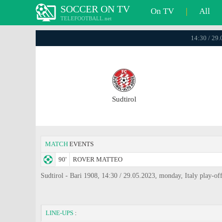
SOCCER ON TV
On TV
|
All
TELEFOOTBALL.net
14:30 / 29.0
Sudtirol
MATCH
EVENTS
90'
ROVER MATTEO
Sudtirol - Bari 1908, 14:30 / 29.05.2023, monday, Italy play-off
LINE-UPS
: