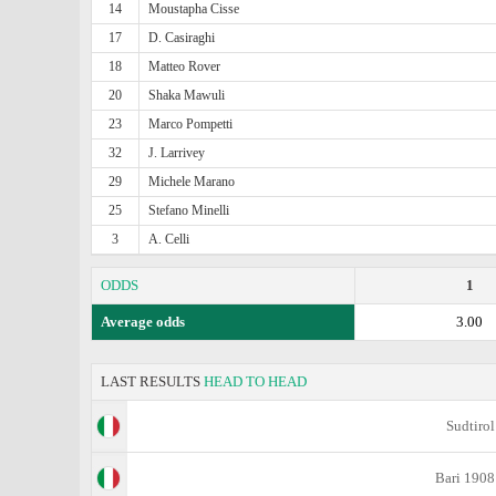
14
Moustapha Cisse
17
D. Casiraghi
18
Matteo Rover
20
Shaka Mawuli
23
Marco Pompetti
32
J. Larrivey
29
Michele Marano
25
Stefano Minelli
3
A. Celli
ODDS
1
Average odds
3.00
LAST RESULTS
HEAD TO HEAD
Sudtirol
Bari 1908