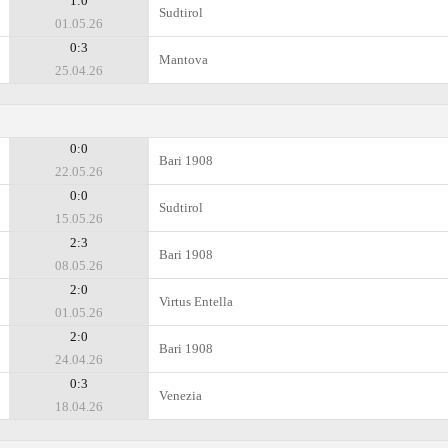
1:0
Sudtirol
01.05.26
0:3
Mantova
25.04.26
0:0
Bari 1908
22.05.26
0:0
Sudtirol
15.05.26
2:3
Bari 1908
08.05.26
2:0
Virtus Entella
01.05.26
2:0
Bari 1908
24.04.26
0:3
Venezia
18.04.26