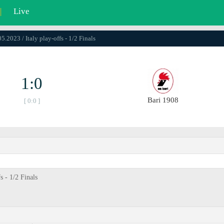
|
Live
5.2023 / Italy play-offs - 1/2 Finals
1:0
Bari 1908
[ 0:0 ]
s - 1/2 Finals