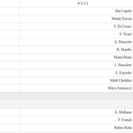
4-3-1-2
Elia Caprile
Mehdi Dorval
V. Di Cesare
F. Vicari
A. Mazzotta
R. Maiello
Mattia Maita
L. Benedetti
S. Esposito
Walid Cheddira
Mirco Antenucci
A. Mallamo
P. Frattali
Ruben Botta