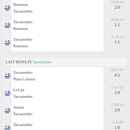
21.09.24
Rentistas
2:0
Tacuarembo
05.06.24
Tacuarembo
1:1
Rentistas
21.10.23
Tacuarembo
1:1
Rentistas
LAST RESULTS
Tacuarembo
25.07.26
Tacuarembo
0:2
Plaza Colonia
13.07.26
La Luz
2:0
Tacuarembo
27.06.26
Atenas
2:0
Tacuarembo
31.12.69
Tacuarembo
1:0