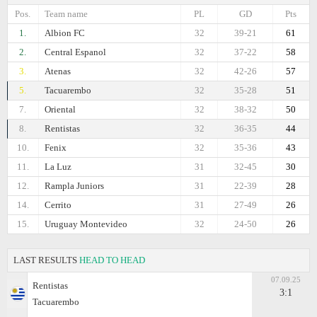
Pos.
Team name
PL
GD
Pts
1.
Albion FC
32
39-21
61
2.
Central Espanol
32
37-22
58
3.
Atenas
32
42-26
57
5.
Tacuarembo
32
35-28
51
7.
Oriental
32
38-32
50
8.
Rentistas
32
36-35
44
10.
Fenix
32
35-36
43
11.
La Luz
31
32-45
30
12.
Rampla Juniors
31
22-39
28
14.
Cerrito
31
27-49
26
15.
Uruguay Montevideo
32
24-50
26
LAST RESULTS
HEAD TO HEAD
07.09.25
Rentistas
3:1
Tacuarembo