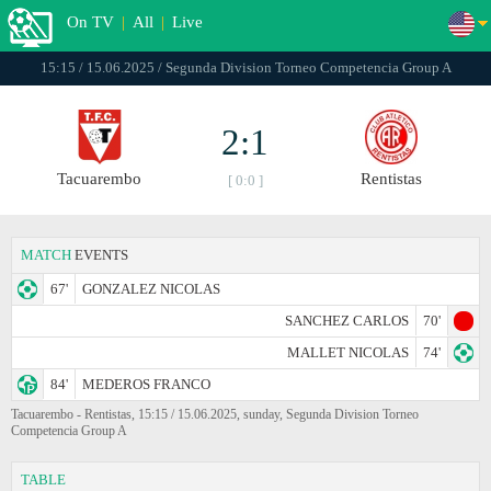
On TV
|
All
|
Live
15:15 / 15.06.2025 / Segunda Division Torneo Competencia Group A
2:1
Tacuarembo
Rentistas
[ 0:0 ]
MATCH
EVENTS
67'
GONZALEZ NICOLAS
SANCHEZ CARLOS
70'
MALLET NICOLAS
74'
84'
MEDEROS FRANCO
Tacuarembo - Rentistas, 15:15 / 15.06.2025, sunday, Segunda Division Torneo
Competencia Group A
TABLE