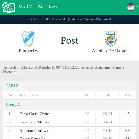
On TV
|
All
|
Live
16:00 / 11.07.2026 / Argentina - Primera Nacional
Post
Temperley
Atletico De Rafaela
Temperley - Atletico De Rafaela, 16:00 / 11.07.2026, saturday, Argentina - Primera
Nacional
TABLE
Pos.
Team name
PL
GD
Pts
Group A
1.
Ferro Carril Oeste
23
26-21
43
2.
Deportivo Morón
22
33-21
38
3.
Almirante Brown
24
19-13
38
4.
Colon Santa Fe
23
28-19
36