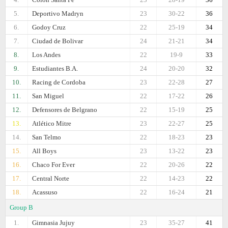
5.
Deportivo Madryn
23
30-22
36
6.
Godoy Cruz
22
25-19
34
7.
Ciudad de Bolivar
24
21-21
34
8.
Los Andes
22
19-9
33
9.
Estudiantes B.A.
24
20-20
32
10.
Racing de Cordoba
23
22-28
27
11.
San Miguel
22
17-22
26
12.
Defensores de Belgrano
22
15-19
25
13.
Atlético Mitre
23
22-27
25
14.
San Telmo
22
18-23
23
15.
All Boys
23
13-22
23
16.
Chaco For Ever
22
20-26
22
17.
Central Norte
22
14-23
22
18.
Acassuso
22
16-24
21
Group B
1.
Gimnasia Jujuy
23
35-27
41