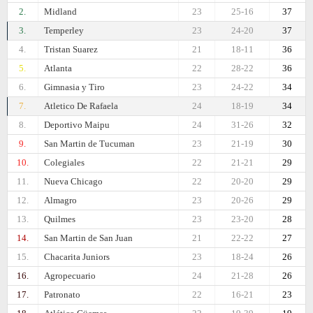
2.
Midland
23
25-16
37
3.
Temperley
23
24-20
37
4.
Tristan Suarez
21
18-11
36
5.
Atlanta
22
28-22
36
6.
Gimnasia y Tiro
23
24-22
34
7.
Atletico De Rafaela
24
18-19
34
8.
Deportivo Maipu
24
31-26
32
9.
San Martin de Tucuman
23
21-19
30
10.
Colegiales
22
21-21
29
11.
Nueva Chicago
22
20-20
29
12.
Almagro
23
20-26
29
13.
Quilmes
23
23-20
28
14.
San Martin de San Juan
21
22-22
27
15.
Chacarita Juniors
23
18-24
26
16.
Agropecuario
24
21-28
26
17.
Patronato
22
16-21
23