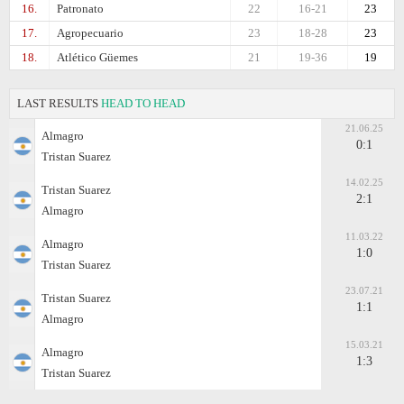
16.
Patronato
22
16-21
23
17.
Agropecuario
23
18-28
23
18.
Atlético Güemes
21
19-36
19
LAST RESULTS
HEAD TO HEAD
21.06.25
Almagro
0:1
Tristan Suarez
14.02.25
Tristan Suarez
2:1
Almagro
11.03.22
Almagro
1:0
Tristan Suarez
23.07.21
Tristan Suarez
1:1
Almagro
15.03.21
Almagro
1:3
Tristan Suarez