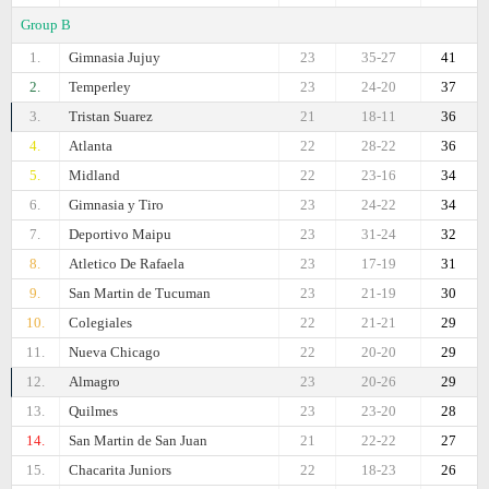
Group B
1.
Gimnasia Jujuy
23
35-27
41
2.
Temperley
23
24-20
37
3.
Tristan Suarez
21
18-11
36
4.
Atlanta
22
28-22
36
5.
Midland
22
23-16
34
6.
Gimnasia y Tiro
23
24-22
34
7.
Deportivo Maipu
23
31-24
32
8.
Atletico De Rafaela
23
17-19
31
9.
San Martin de Tucuman
23
21-19
30
10.
Colegiales
22
21-21
29
11.
Nueva Chicago
22
20-20
29
12.
Almagro
23
20-26
29
13.
Quilmes
23
23-20
28
14.
San Martin de San Juan
21
22-22
27
15.
Chacarita Juniors
22
18-23
26