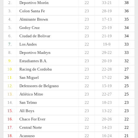
2.
Deportivo Morón
22
33-21
38
3.
Colon Santa Fe
23
28-19
36
4.
Almirante Brown
23
17-13
35
5.
Godoy Cruz
22
25-19
34
6.
Ciudad de Bolivar
23
21-19
34
7.
Los Andes
22
19-9
33
8.
Deportivo Madryn
22
29-22
33
9.
Estudiantes B.A.
23
20-19
32
10.
Racing de Cordoba
23
22-28
27
11.
San Miguel
22
17-22
26
12.
Defensores de Belgrano
22
15-19
25
13.
Atlético Mitre
23
22-27
25
14.
San Telmo
22
18-23
23
15.
All Boys
23
13-22
23
16.
Chaco For Ever
22
20-26
22
17.
Central Norte
22
14-23
22
18.
Acassuso
22
16-24
21