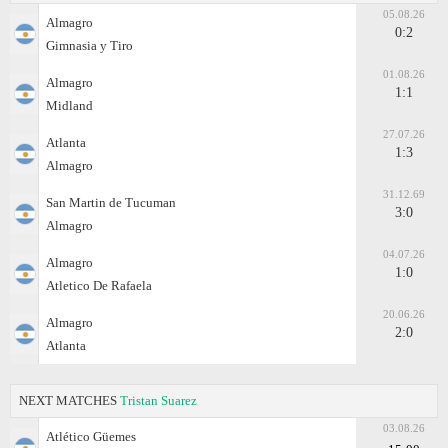
05.08.26
Almagro
0:2
Gimnasia y Tiro
01.08.26
Almagro
1:1
Midland
27.07.26
Atlanta
1:3
Almagro
31.12.69
San Martin de Tucuman
3:0
Almagro
04.07.26
Almagro
1:0
Atletico De Rafaela
20.06.26
Almagro
2:0
Atlanta
NEXT MATCHES
Tristan Suarez
03.08.26
Atlético Güemes