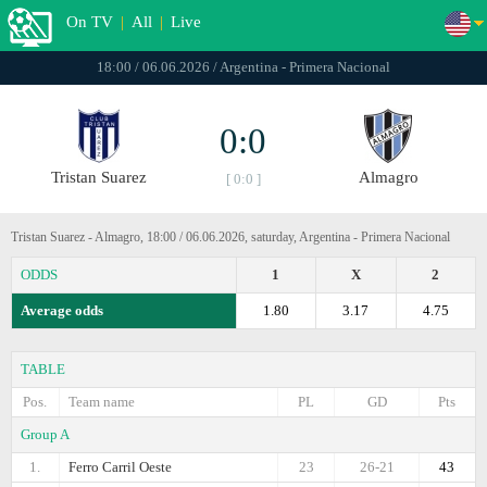
On TV
|
All
|
Live
18:00 / 06.06.2026 / Argentina - Primera Nacional
0:0
Tristan Suarez
Almagro
[ 0:0 ]
Tristan Suarez - Almagro, 18:00 / 06.06.2026, saturday, Argentina - Primera Nacional
ODDS
1
X
2
Average odds
1.80
3.17
4.75
TABLE
Pos.
Team name
PL
GD
Pts
Group A
1.
Ferro Carril Oeste
23
26-21
43