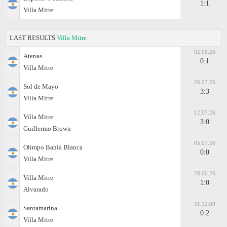
1:1
Villa Mitre
LAST RESULTS
Villa Mitre
02.08.26
Atenas
0:1
Villa Mitre
26.07.26
Sol de Mayo
3:3
Villa Mitre
12.07.26
Villa Mitre
3:0
Guillermo Brown
05.07.26
Olimpo Bahia Blanca
0:0
Villa Mitre
28.06.26
Villa Mitre
1:0
Alvarado
31.12.69
Santamarina
0:2
Villa Mitre