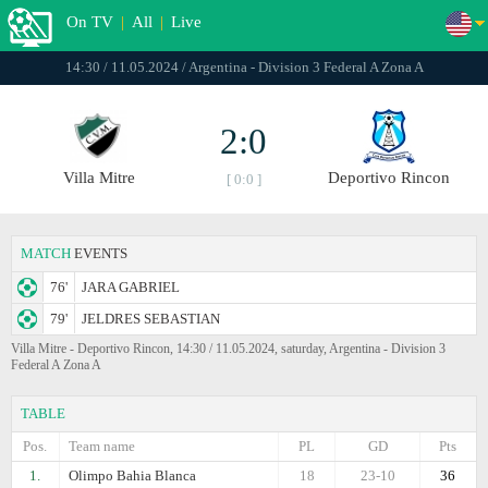
On TV
|
All
|
Live
14:30 / 11.05.2024 / Argentina - Division 3 Federal A Zona A
2:0
Villa Mitre
Deportivo Rincon
[ 0:0 ]
MATCH
EVENTS
76'
JARA GABRIEL
79'
JELDRES SEBASTIAN
Villa Mitre - Deportivo Rincon, 14:30 / 11.05.2024, saturday, Argentina - Division 3
Federal A Zona A
TABLE
Pos.
Team name
PL
GD
Pts
1.
Olimpo Bahia Blanca
18
23-10
36