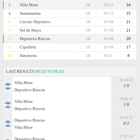
2.
Villa Mitre
18
24-12
34
4.
Santamarina
18
20-15
25
6.
Círculo Deportivo
18
18-28
21
7.
Sol de Mayo
18
17-30
21
8.
Deportivo Rincon
18
14-18
20
9.
Cipolletti
18
10-16
17
10.
Sansinena
18
8-21
8
LAST RESULTS
HEAD TO HEAD
05.09.25
Villa Mitre
1:0
Deportivo Rincon
29.06.25
Villa Mitre
1:0
Deportivo Rincon
26.04.25
Deportivo Rincon
0:2
Villa Mitre
07.07.24
Deportivo Rincon