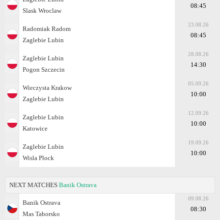
08:45
Slask Wroclaw
23.08.26
Radomiak Radom
08:45
Zaglebie Lubin
28.08.26
Zaglebie Lubin
14:30
Pogon Szczecin
05.09.26
Wieczysta Krakow
10:00
Zaglebie Lubin
12.09.26
Zaglebie Lubin
10:00
Katowice
19.09.26
Zaglebie Lubin
10:00
Wisla Plock
NEXT MATCHES
Banik Ostrava
09.08.26
Banik Ostrava
08:30
Mas Taborsko