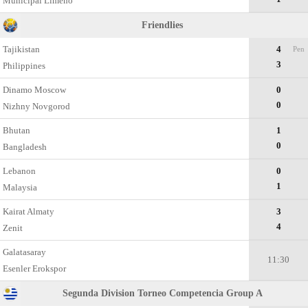
Municipal Limeno
Friendlies
Tajikistan
4
Pen
3
Philippines
Dinamo Moscow
0
0
Nizhny Novgorod
Bhutan
1
0
Bangladesh
Lebanon
0
1
Malaysia
Kairat Almaty
3
4
Zenit
Galatasaray
11:30
Esenler Erokspor
Segunda Division Torneo Competencia Group A