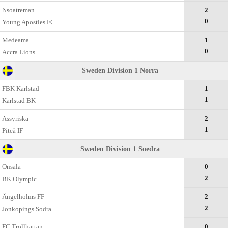
Nsoatreman
2
0
Young Apostles FC
Medeama
1
0
Accra Lions
Sweden Division 1 Norra
FBK Karlstad
1
1
Karlstad BK
Assyriska
2
1
Piteå IF
Sweden Division 1 Soedra
Onsala
0
2
BK Olympic
Ängelholms FF
2
2
Jonkopings Sodra
FC Trollhattan
0