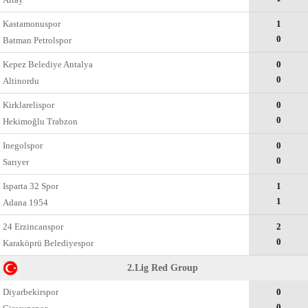
Kastamonuspor
1
0
Batman Petrolspor
Kepez Belediye Antalya
0
0
Altinordu
Kirklarelispor
0
0
Hekimoğlu Trabzon
Inegolspor
0
0
Sarıyer
Isparta 32 Spor
1
1
Adana 1954
24 Erzincanspor
2
0
Karaköprü Belediyespor
2.Lig Red Group
Diyarbekirspor
0
0