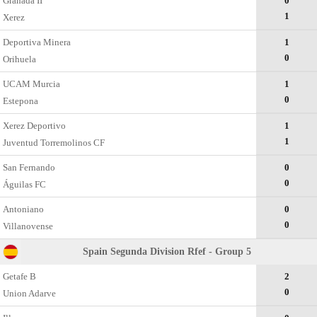
Granada II
0
1
Xerez
Deportiva Minera
1
0
Orihuela
UCAM Murcia
1
0
Estepona
Xerez Deportivo
1
1
Juventud Torremolinos CF
San Fernando
0
0
Águilas FC
Antoniano
0
0
Villanovense
Spain Segunda Division Rfef - Group 5
Getafe B
2
0
Uniоn Adarve