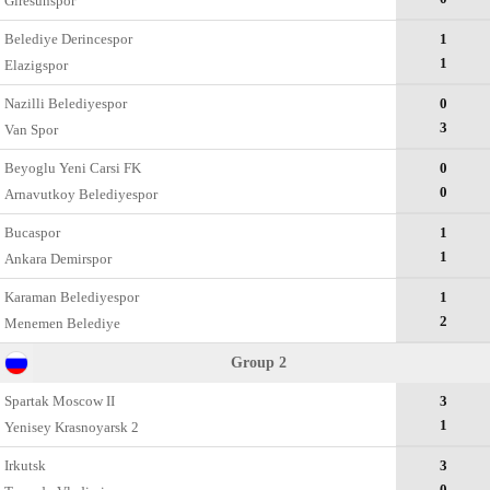
Giresunspor
Belediye Derincespor
1
1
Elazigspor
Nazilli Belediyespor
0
3
Van Spor
Beyoglu Yeni Carsi FK
0
0
Arnavutkoy Belediyespor
Bucaspor
1
1
Ankara Demirspor
Karaman Belediyespor
1
2
Menemen Belediye
Group 2
Spartak Moscow II
3
1
Yenisey Krasnoyarsk 2
Irkutsk
3
0