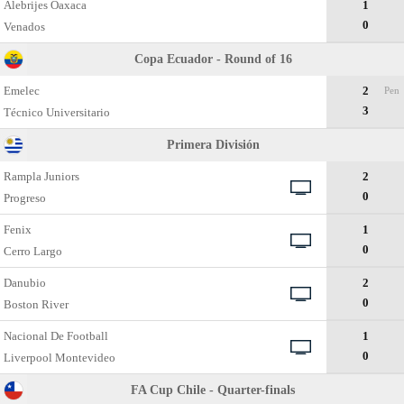
Alebrijes Oaxaca
1
0
Venados
Copa Ecuador - Round of 16
Emelec
2
Pen
3
Técnico Universitario
Primera División
Rampla Juniors
2
0
Progreso
Fenix
1
0
Cerro Largo
Danubio
2
0
Boston River
Nacional De Football
1
0
Liverpool Montevideo
FA Cup Chile - Quarter-finals