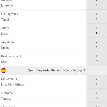
1
Logrones
SD Logrones
1
1
Teruel
Alfaro
1
0
Izarra
Anguiano
2
1
Utebo
Real Sociedad C
1
3
Ejea
Spain Segunda Division Rfef - Group 3
UE Cornellà
1
1
Ibiza Islas Pitiusas
Mallorca B
1
3
Terrassa
CE Europa
1