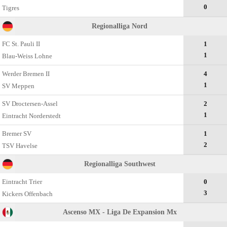
0
Tigres
Regionalliga Nord
FC St. Pauli II
1
1
Blau-Weiss Lohne
Werder Bremen II
4
1
SV Meppen
SV Droctersen-Assel
2
1
Eintracht Norderstedt
Bremer SV
1
2
TSV Havelse
Regionalliga Southwest
Eintracht Trier
0
3
Kickers Offenbach
Ascenso MX - Liga De Expansion Mx