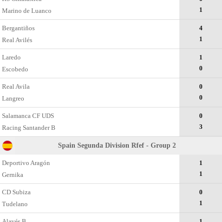
1
Marino de Luanco
Bergantiños
4
1
Real Avilés
Laredo
1
0
Escobedo
Real Avila
0
0
Langreo
Salamanca CF UDS
0
3
Racing Santander B
Spain Segunda Division Rfef - Group 2
Deportivo Aragón
1
1
Gernika
CD Subiza
0
1
Tudelano
Alavés B
1