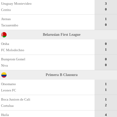
Uruguay Montevideo
3
0
Cerrito
Atenas
1
0
Tacuarembo
Belarusian First League
Orsha
0
1
FC Molodechno
Bumprom Gomel
0
0
Niva
Primera B Clausura
Orsomarso
1
1
Leones FC
Boca Juniors de Cali
1
2
Cortulua
Huila
4