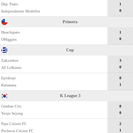
Dep. Pasto
1
0
Independiente Medellin
Primera
Huachipato
1
0
OHiggins
Cup
Zakynthos
3
0
AE Lefkimis
Episkopi
0
1
Kalamata
K League 3
Gimhae City
0
0
Yeoju Sejong
Paju Citizen FC
2
1
Pocheon Citizen FC