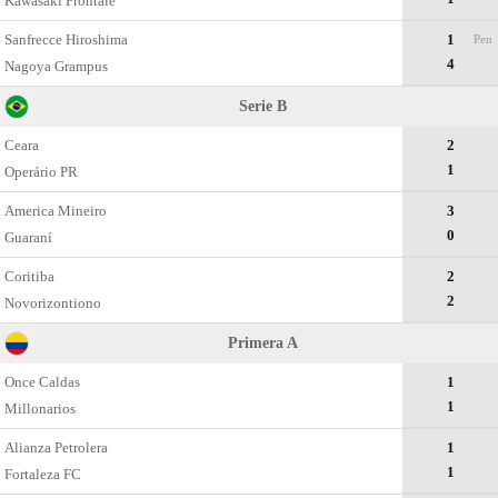
Kawasaki Frontale
Sanfrecce Hiroshima
1
Pen
4
Nagoya Grampus
Serie B
Ceara
2
1
Operário PR
Amеrica Mineiro
3
0
Guaraní
Coritiba
2
2
Novorizontiono
Primera A
Once Caldas
1
1
Millonarios
Alianza Petrolera
1
1
Fortaleza FC