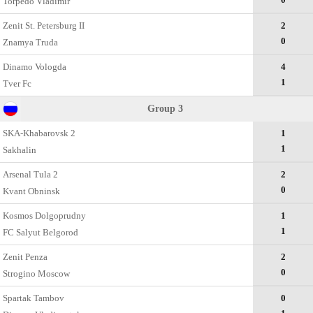
Torpedo Vladimir
Zenit St. Petersburg II
2
0
Znamya Truda
Dinamo Vologda
4
1
Tver Fc
Group 3
SKA-Khabarovsk 2
1
1
Sakhalin
Arsenal Tula 2
2
0
Kvant Obninsk
Kosmos Dolgoprudny
1
1
FC Salyut Belgorod
Zenit Penza
2
0
Strogino Moscow
Spartak Tambov
0