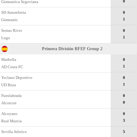
0
Gimnastica Segoviana
SD Amorebieta
0
1
Gimnastic
Sestao River
0
1
Lugo
Primera División RFEF Group 2
Marbella
0
1
AD Ceuta FC
Yeclano Deportivo
0
1
UD Ibiza
Fuenlabrada
0
0
Alcorcon
Alcoyano
0
3
Real Murcia
Sevilla Atletico
5