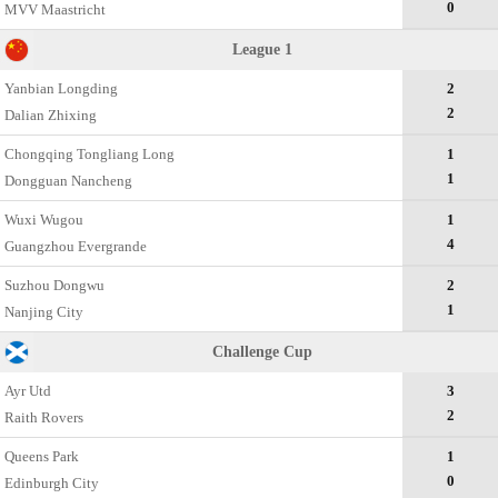
0
MVV Maastricht
League 1
Yanbian Longding
2
2
Dalian Zhixing
Chongqing Tongliang Long
1
1
Dongguan Nancheng
Wuxi Wugou
1
4
Guangzhou Evergrande
Suzhou Dongwu
2
1
Nanjing City
Challenge Cup
Ayr Utd
3
2
Raith Rovers
Queens Park
1
0
Edinburgh City