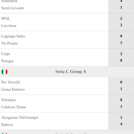
Pontedera
4
1
Sestri Levante
SPAL
2
3
Lucchese
Legnago Salus
0
1
Vis Pesaro
Carpi
2
0
Perugia
Seria C Group А
Pro Vercelli
0
1
Giana Erminio
Triestina
0
1
Caldiero Terme
Arzignano Valchiampo
1
4
Padova