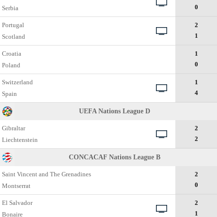
0
Serbia
Portugal
2
1
Scotland
Croatia
1
0
Poland
Switzerland
1
4
Spain
UEFA Nations League D
Gibraltar
2
2
Liechtenstein
CONCACAF Nations League B
Saint Vincent and The Grenadines
2
0
Montserrat
El Salvador
2
1
Bonaire