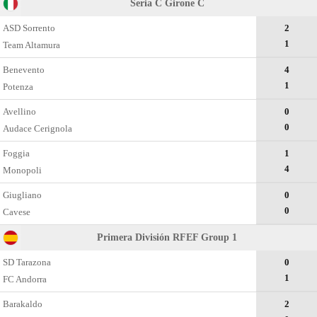
Seria C Girone C
ASD Sorrento
2
1
Team Altamura
Benevento
4
1
Potenza
Avellino
0
0
Audace Cerignola
Foggia
1
4
Monopoli
Giugliano
0
0
Cavese
Primera División RFEF Group 1
SD Tarazona
0
1
FC Andorra
Barakaldo
2