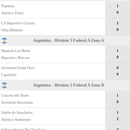
Flandria
1
0
Atletico Fenix
CS Deportivo Liniers
1
0
Villa Dálmine
Argentina - Division 3 Federal A Zona A
Huracán Las Heras
1
0
Deportivo Rincon
Juventud Unida Univ.
0
0
Cipolletti
Argentina - Division 3 Federal A Zona B
Crucero del Norte
1
0
Juventud Antoniana
Unión de Sunchales
1
2
Atletico Sarmiento
Independiente De Chivilcoy
3