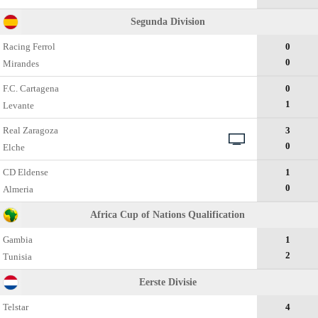
Segunda Division
Racing Ferrol
0
0
Mirandes
F.C. Cartagena
0
1
Levante
Real Zaragoza
3
0
Elche
CD Eldense
1
0
Almeria
Africa Cup of Nations Qualification
Gambia
1
2
Tunisia
Eerste Divisie
Telstar
4