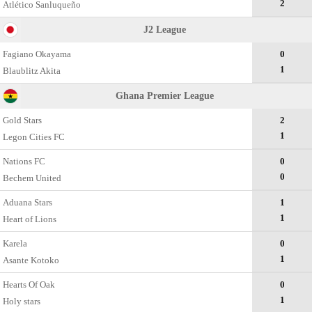
2
Atlético Sanluqueño
J2 League
Fagiano Okayama
0
1
Blaublitz Akita
Ghana Premier League
Gold Stars
2
1
Legon Cities FC
Nations FC
0
0
Bechem United
Aduana Stars
1
1
Heart of Lions
Karela
0
1
Asante Kotoko
Hearts Of Oak
0
1
Holy stars