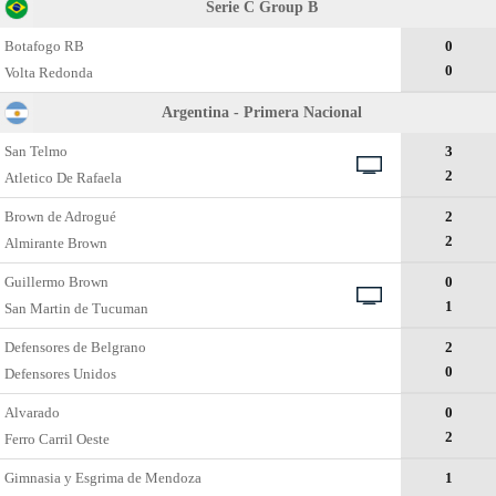
Serie C Group B
Botafogo RB
0
0
Volta Redonda
Argentina - Primera Nacional
San Telmo
3
2
Atletico De Rafaela
Brown de Adrogué
2
2
Almirante Brown
Guillermo Brown
0
1
San Martin de Tucuman
Defensores de Belgrano
2
0
Defensores Unidos
Alvarado
0
2
Ferro Carril Oeste
Gimnasia y Esgrima de Mendoza
1