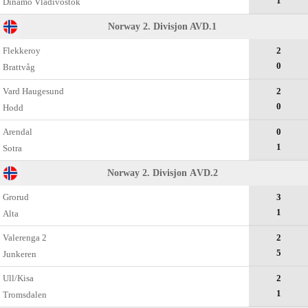
1
Dinamo Vladivostok
Norway 2. Divisjon AVD.1
Flekkeroy
2
0
Brattvåg
Vard Haugesund
2
0
Hodd
Arendal
0
1
Sotra
Norway 2. Divisjon АVD.2
Grorud
3
1
Alta
Valerenga 2
2
5
Junkeren
Ull/Kisa
2
1
Tromsdalen