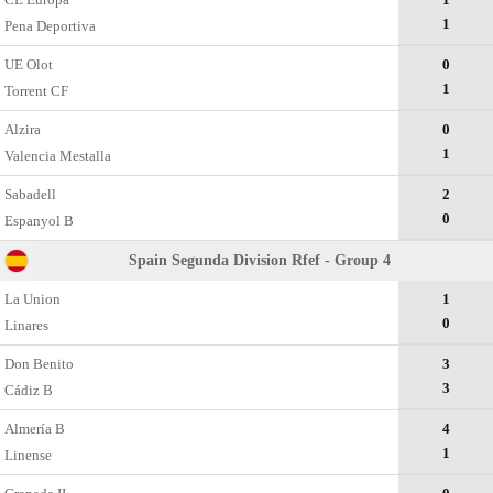
1
Pena Deportiva
UE Olot
0
1
Torrent CF
Alzira
0
1
Valencia Mestalla
Sabadell
2
0
Espanyol B
Spain Segunda Division Rfef - Group 4
La Union
1
0
Linares
Don Benito
3
3
Cádiz B
Almería B
4
1
Linense