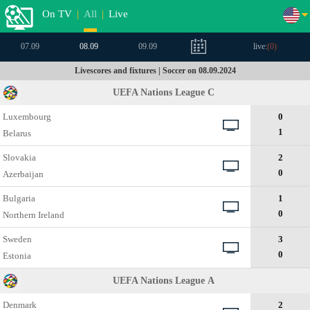
On TV
|
All
|
Live
07.09
08.09
09.09
live:
(
0
)
Livescores and fixtures | Soccer on 08.09.2024
UEFA Nations League C
Luxembourg
0
1
Belarus
Slovakia
2
0
Azerbaijan
Bulgaria
1
0
Northern Ireland
Sweden
3
0
Estonia
UEFA Nations League А
Denmark
2