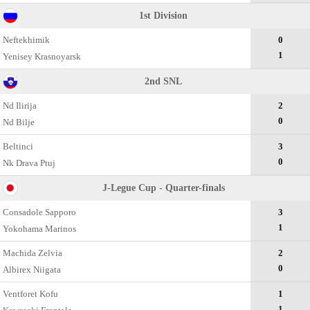
1st Division
Neftekhimik
0
1
Yenisey Krasnoyarsk
2nd SNL
Nd Ilirija
2
0
Nd Bilje
Beltinci
3
0
Nk Drava Ptuj
J-Legue Cup - Quarter-finals
Consadole Sapporo
3
1
Yokohama Marinos
Machida Zelvia
2
0
Albirex Niigata
Ventforet Kofu
1
1