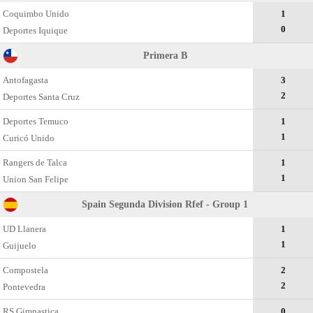
Coquimbo Unido
1
0
Deportes Iquique
Primera B
Antofagasta
3
2
Deportes Santa Cruz
Deportes Temuco
1
1
Curicó Unido
Rangers de Talca
1
1
Union San Felipe
Spain Segunda Division Rfef - Group 1
UD Llanera
1
1
Guijuelo
Compostela
2
2
Pontevedra
RS Gimnastica
0