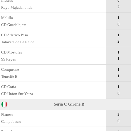
Illescas
0
2
Rayo Majadahonda
Melilla
1
0
CD Guadalajara
CD Atletico Paso
1
2
Talavera de La Reina
CD Móstoles
1
1
SS Reyes
Conquense
1
1
Tenerife B
CD Coria
1
0
CD Union Sur Yaiza
Seria C Girone B
Pianese
2
0
Campobasso