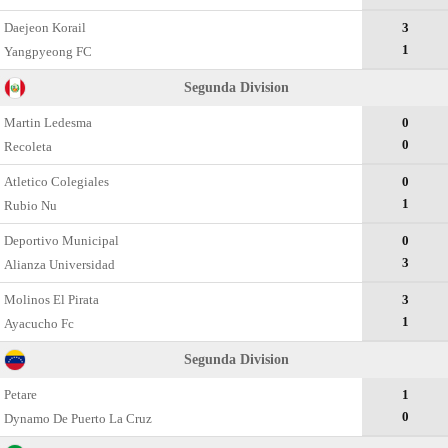
Daejeon Korail
3
1
Yangpyeong FC
Segunda Divisiоn
Martin Ledesma
0
0
Recoleta
Atletico Colegiales
0
1
Rubio Nu
Deportivo Municipal
0
3
Alianza Universidad
Molinos El Pirata
3
1
Ayacucho Fc
Segunda Division
Petare
1
0
Dynamo De Puerto La Cruz