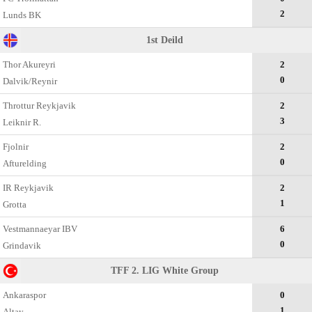
2
Lunds BK
1st Deild
Thor Akureyri
2
0
Dalvik/Reynir
Throttur Reykjavik
2
3
Leiknir R.
Fjolnir
2
0
Afturelding
IR Reykjavik
2
1
Grotta
Vestmannaeyar IBV
6
0
Grindavik
TFF 2. LIG White Group
Ankaraspor
0
1
Altay