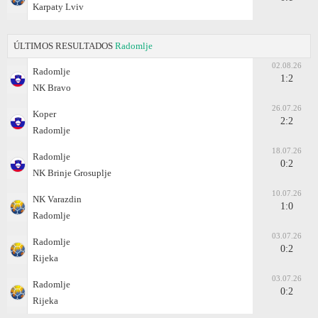
Karpaty Lviv
ÚLTIMOS RESULTADOS
Radomlje
02.08.26
Radomlje
1:2
NK Bravo
26.07.26
Koper
2:2
Radomlje
18.07.26
Radomlje
0:2
NK Brinje Grosuplje
10.07.26
NK Varazdin
1:0
Radomlje
03.07.26
Radomlje
0:2
Rijeka
03.07.26
Radomlje
0:2
Rijeka