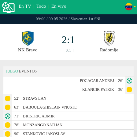
En TV
|
Todo
|
En vivo
09:00 / 09.05.2026 / Slovenian 1st SNL
2:1
NK Bravo
Radomlje
[ 0:1 ]
JUEGO
EVENTOS
POGACAR ANDREJ
26'
KLANCIR PATRIK
36'
52'
STRAVS LAN
63'
BABOULA GHISLAIN VNUSTE
71'
BRISTRIC ADMIR
78'
MONZANGO NATHAN
90'
STANKOVIC JAKOSLAV