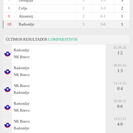
7.
Olimpija
3
1-3
3
8.
Celje
2
3-3
2
9.
Aluminij
2
0-1
1
10.
Radomlje
3
3-6
1
ÚLTIMOS RESULTADOS
COMPARATIVOS
02.08.26
Radomlje
1:2
NK Bravo
09.03.26
Radomlje
1:3
NK Bravo
24.11.25
NK Bravo
0:4
Radomlje
30.08.25
Radomlje
0:6
NK Bravo
10.05.25
NK Bravo
4:0
Radomlje