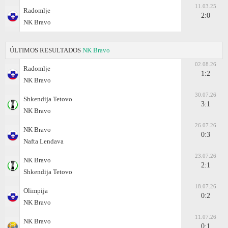
11.03.25
Radomlje
2:0
NK Bravo
ÚLTIMOS RESULTADOS
NK Bravo
02.08.26
Radomlje
1:2
NK Bravo
30.07.26
Shkendija Tetovo
3:1
NK Bravo
26.07.26
NK Bravo
0:3
Nafta Lendava
23.07.26
NK Bravo
2:1
Shkendija Tetovo
18.07.26
Olimpija
0:2
NK Bravo
11.07.26
NK Bravo
0:1