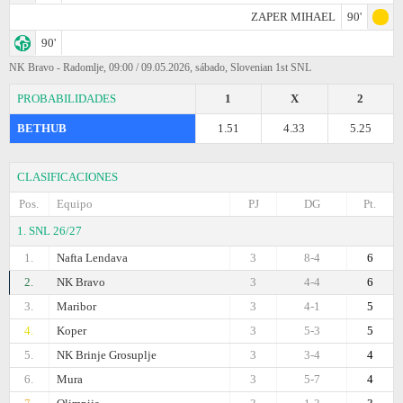
ZAPER MIHAEL
90'
90'
NK Bravo - Radomlje, 09:00 / 09.05.2026, sábado, Slovenian 1st SNL
PROBABILIDADES
1
X
2
BETHUB
1.51
4.33
5.25
CLASIFICACIONES
Pos.
Equipo
PJ
DG
Pt.
1. SNL 26/27
1.
Nafta Lendava
3
8-4
6
2.
NK Bravo
3
4-4
6
3.
Maribor
3
4-1
5
4.
Koper
3
5-3
5
5.
NK Brinje Grosuplje
3
3-4
4
6.
Mura
3
5-7
4