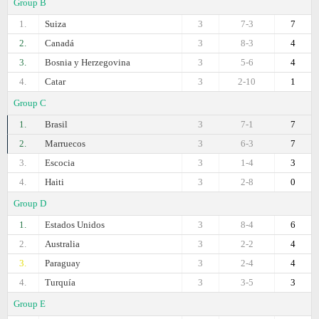
Group B
1.
Suiza
3
7-3
7
2.
Canadá
3
8-3
4
3.
Bosnia y Herzegovina
3
5-6
4
4.
Catar
3
2-10
1
Group C
1.
Brasil
3
7-1
7
2.
Marruecos
3
6-3
7
3.
Escocia
3
1-4
3
4.
Haiti
3
2-8
0
Group D
1.
Estados Unidos
3
8-4
6
2.
Australia
3
2-2
4
3.
Paraguay
3
2-4
4
4.
Turquía
3
3-5
3
Group E