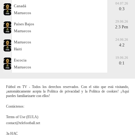
04.07.26
Canadá
0:3
Marruecos
29.06.26
Países Bajos
2:3 Pen
Marruecos
24.06.26
Marruecos
4:2
Haiti
19.06.26
Escocia
0:1
Marruecos
Fútbol en TV - Todos los derechos reservados. Con el sitio que está visitando,
¡automáticamente acepta la Política de privacidad y la Política de cookies! ¡Aquí
puedes familiarizarte con ellos!
Contáctenos:
Terms of Use (EULA)
contact@telefootball.net
За НАС