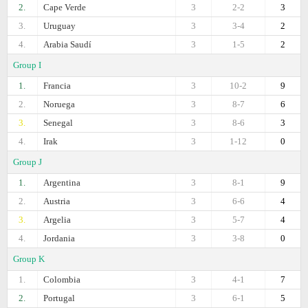
2.
Cape Verde
3
2-2
3
3.
Uruguay
3
3-4
2
4.
Arabia Saudí
3
1-5
2
Group I
1.
Francia
3
10-2
9
2.
Noruega
3
8-7
6
3.
Senegal
3
8-6
3
4.
Irak
3
1-12
0
Group J
1.
Argentina
3
8-1
9
2.
Austria
3
6-6
4
3.
Argelia
3
5-7
4
4.
Jordania
3
3-8
0
Group K
1.
Colombia
3
4-1
7
2.
Portugal
3
6-1
5