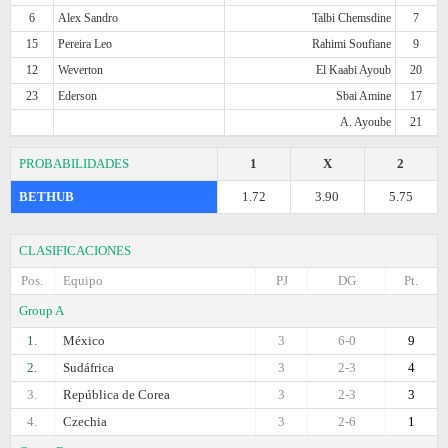
6
Alex Sandro
Talbi Chemsdine
7
15
Pereira Leo
Rahimi Soufiane
9
12
Weverton
El Kaabi Ayoub
20
23
Ederson
Sbai Amine
17
A. Ayoube
21
PROBABILIDADES
1
X
2
BETHUB
1.72
3.90
5.75
CLASIFICACIONES
Pos.
Equipo
PJ
DG
Pt.
Group A
1.
México
3
6-0
9
2.
Sudáfrica
3
2-3
4
3.
República de Corea
3
2-3
3
4.
Czechia
3
2-6
1