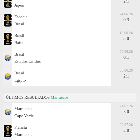
2:1
Japón
24.06.26
Escocia
0:3
Brasil
19.06.26
Brasil
3:0
Haiti
09.06.26
Brasil
0:1
Estados Unidos
06.06.26
Brasil
2:1
Egipto
ÚLTIMOS RESULTADOS
Marruecos
21.07.26
Marruecos
5:0
Cape Verde
09.07.26
Francia
2:0
Marruecos