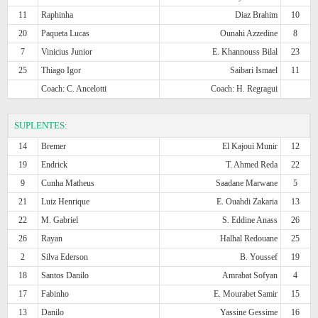
11
Raphinha
Diaz Brahim
10
20
Paqueta Lucas
Ounahi Azzedine
8
7
Vinicius Junior
E. Khannouss Bilal
23
25
Thiago Igor
Saibari Ismael
11
Coach: C. Ancelotti
Coach: H. Regragui
SUPLENTES:
14
Bremer
El Kajoui Munir
12
19
Endrick
T. Ahmed Reda
22
9
Cunha Matheus
Saadane Marwane
5
21
Luiz Henrique
E. Ouahdi Zakaria
13
22
M. Gabriel
S. Eddine Anass
26
26
Rayan
Halhal Redouane
25
2
Silva Ederson
B. Youssef
19
18
Santos Danilo
Amrabat Sofyan
4
17
Fabinho
E. Mourabet Samir
15
13
Danilo
Yassine Gessime
16