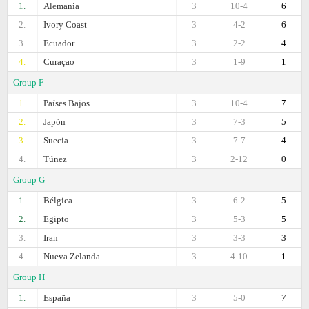
1.
Alemania
3
10-4
6
2.
Ivory Coast
3
4-2
6
3.
Ecuador
3
2-2
4
4.
Curaçao
3
1-9
1
Group F
1.
Países Bajos
3
10-4
7
2.
Japón
3
7-3
5
3.
Suecia
3
7-7
4
4.
Túnez
3
2-12
0
Group G
1.
Bélgica
3
6-2
5
2.
Egipto
3
5-3
5
3.
Iran
3
3-3
3
4.
Nueva Zelanda
3
4-10
1
Group H
1.
España
3
5-0
7