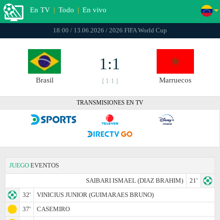
En TV
|
Todo
|
En vivo
18:00 / 13.06.2026 / 2026 FIFA World Cup
1:1
Brasil
Marruecos
[ 1:1 ]
TRANSMISIONES EN TV
JUEGO
EVENTOS
SAIBARI ISMAEL (DIAZ BRAHIM)
21'
32'
VINICIUS JUNIOR (GUIMARAES BRUNO)
37'
CASEMIRO