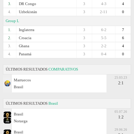
3.
DR Congo
3
4-3
4
4.
Uzbekistán
3
2-11
0
Group L
1.
Inglaterra
3
6-2
7
2.
Croacia
3
5-5
6
3.
Ghana
3
2-2
4
4.
Panamá
3
0-4
0
ÚLTIMOS RESULTADOS
COMPARATIVOS
25.03.23
Marruecos
2:1
Brasil
ÚLTIMOS RESULTADOS
Brasil
05.07.26
Brasil
1:2
Noruega
29.06.26
Brasil