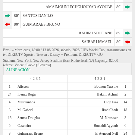
AMAIMOUNI ECHGHOUYAB AYOUBE
80'
80'
SANTOS DANILO
80'
GUIMARAES BRUNO
RAHIMI SOUFIANE
89'
SAIBARI ISMAEL
89'
Brasil - Marruecos, 18:00 / 13.06.2026, sábado, 2026 FIFA World Cup , transmisiones en
tv: DIRECTV Sports , Televen , Disney + Premium, DIRECTTV GO
Stadium: New York New Jersey Stadium (East Rutherford, NJ) Capacity: 82500
referee: Vincic, Slavko (Slovenia)
ALINEACIÓN
:
4-2-3-1
4-2-3-1
1
Alisson
Bounou Yassine
1
24
Ibanez Roger
Hakimi Achraf
2
4
Marquinhos
Diop Issa
14
3
M. Gabriel
Riad Chadi
18
16
Santos Douglas
M. Noussair
3
5
Casemiro
Bouaddi Ayyoub
6
8
Guimaraes Bruno
El Aynaoui Neil
24