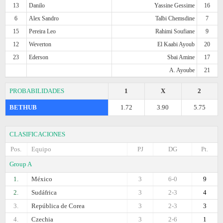
13
Danilo
Yassine Gessime
16
6
Alex Sandro
Talbi Chemsdine
7
15
Pereira Leo
Rahimi Soufiane
9
12
Weverton
El Kaabi Ayoub
20
23
Ederson
Sbai Amine
17
A. Ayoube
21
PROBABILIDADES
1
X
2
BETHUB
1.72
3.90
5.75
CLASIFICACIONES
Pos.
Equipo
PJ
DG
Pt.
Group A
1.
México
3
6-0
9
2.
Sudáfrica
3
2-3
4
3.
República de Corea
3
2-3
3
4.
Czechia
3
2-6
1