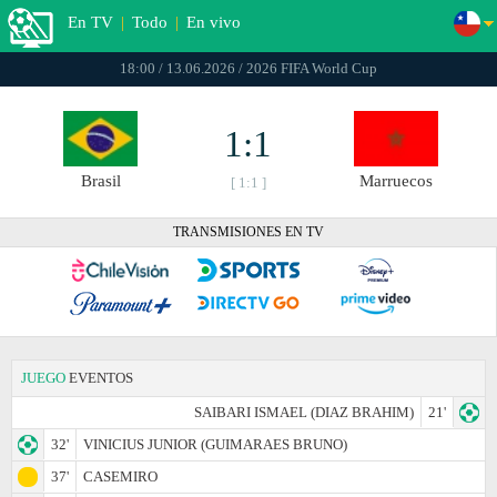
En TV
|
Todo
|
En vivo
18:00 / 13.06.2026 / 2026 FIFA World Cup
1:1
Brasil
Marruecos
[ 1:1 ]
TRANSMISIONES EN TV
JUEGO
EVENTOS
SAIBARI ISMAEL (DIAZ BRAHIM)
21'
32'
VINICIUS JUNIOR (GUIMARAES BRUNO)
37'
CASEMIRO