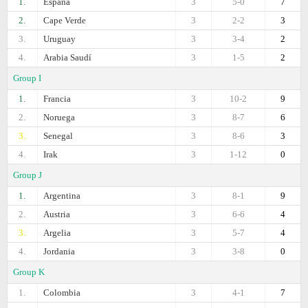
1.
España
3
5-0
7
2.
Cape Verde
3
2-2
3
3.
Uruguay
3
3-4
2
4.
Arabia Saudí
3
1-5
2
Group I
1.
Francia
3
10-2
9
2.
Noruega
3
8-7
6
3.
Senegal
3
8-6
3
4.
Irak
3
1-12
0
Group J
1.
Argentina
3
8-1
9
2.
Austria
3
6-6
4
3.
Argelia
3
5-7
4
4.
Jordania
3
3-8
0
Group K
1.
Colombia
3
4-1
7