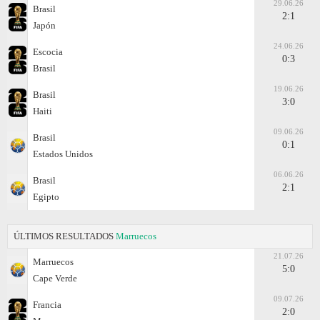
29.06.26
Brasil
2:1
Japón
24.06.26
Escocia
0:3
Brasil
19.06.26
Brasil
3:0
Haiti
09.06.26
Brasil
0:1
Estados Unidos
06.06.26
Brasil
2:1
Egipto
ÚLTIMOS RESULTADOS
Marruecos
21.07.26
Marruecos
5:0
Cape Verde
09.07.26
Francia
2:0