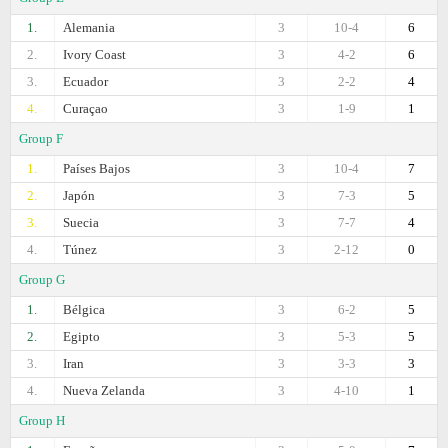
1.
Alemania
3
10-4
6
2.
Ivory Coast
3
4-2
6
3.
Ecuador
3
2-2
4
4.
Curaçao
3
1-9
1
Group F
1.
Países Bajos
3
10-4
7
2.
Japón
3
7-3
5
3.
Suecia
3
7-7
4
4.
Túnez
3
2-12
0
Group G
1.
Bélgica
3
6-2
5
2.
Egipto
3
5-3
5
3.
Iran
3
3-3
3
4.
Nueva Zelanda
3
4-10
1
Group H