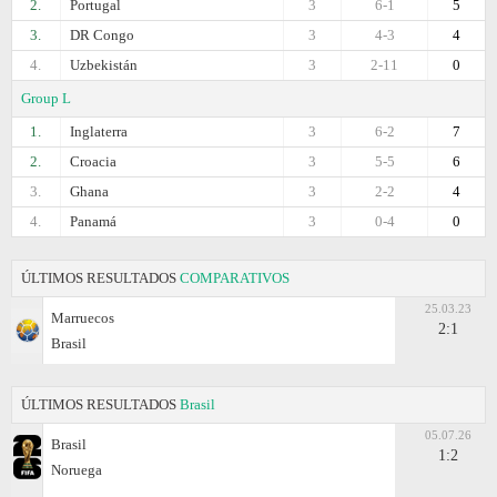
2.
Portugal
3
6-1
5
3.
DR Congo
3
4-3
4
4.
Uzbekistán
3
2-11
0
Group L
1.
Inglaterra
3
6-2
7
2.
Croacia
3
5-5
6
3.
Ghana
3
2-2
4
4.
Panamá
3
0-4
0
ÚLTIMOS RESULTADOS
COMPARATIVOS
25.03.23
Marruecos
2:1
Brasil
ÚLTIMOS RESULTADOS
Brasil
05.07.26
Brasil
1:2
Noruega