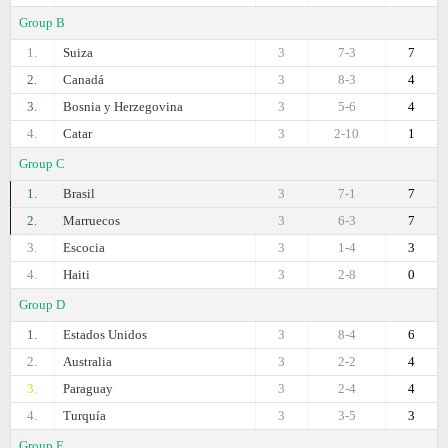
Group B
1.
Suiza
3
7-3
7
2.
Canadá
3
8-3
4
3.
Bosnia y Herzegovina
3
5-6
4
4.
Catar
3
2-10
1
Group C
1.
Brasil
3
7-1
7
2.
Marruecos
3
6-3
7
3.
Escocia
3
1-4
3
4.
Haiti
3
2-8
0
Group D
1.
Estados Unidos
3
8-4
6
2.
Australia
3
2-2
4
3.
Paraguay
3
2-4
4
4.
Turquía
3
3-5
3
Group E