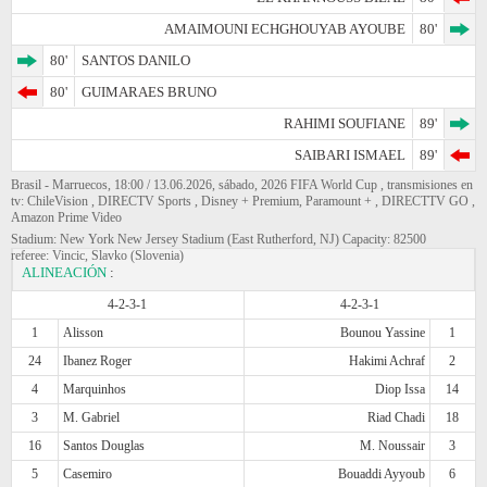
AMAIMOUNI ECHGHOUYAB AYOUBE
80'
80'
SANTOS DANILO
80'
GUIMARAES BRUNO
RAHIMI SOUFIANE
89'
SAIBARI ISMAEL
89'
Brasil - Marruecos, 18:00 / 13.06.2026, sábado, 2026 FIFA World Cup , transmisiones en
tv: ChileVision , DIRECTV Sports , Disney + Premium, Paramount + , DIRECTTV GO ,
Amazon Prime Video
Stadium: New York New Jersey Stadium (East Rutherford, NJ) Capacity: 82500
referee: Vincic, Slavko (Slovenia)
ALINEACIÓN
:
4-2-3-1
4-2-3-1
1
Alisson
Bounou Yassine
1
24
Ibanez Roger
Hakimi Achraf
2
4
Marquinhos
Diop Issa
14
3
M. Gabriel
Riad Chadi
18
16
Santos Douglas
M. Noussair
3
5
Casemiro
Bouaddi Ayyoub
6