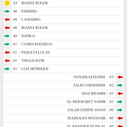
43'
IBANEZ ROGER
46'
FABINHO
46'
CASEMIRO
46'
IBANEZ ROGER
46'
DANILO
61'
CUNHA MATHEUS
61'
PAQUETA LUCAS
61'
THIAGO IGOR
61'
LUIZ HENRIQUE
OUNAHI AZZEDINE
65'
TALBI CHEMSDINE
65'
DIAZ BRAHIM
65'
EL MOURABET SAMIR
65'
SALAH EDDINE ANASS
80'
MAZRAOUI NOUSSAIR
80'
EL KHANNOUSS BILAL
80'