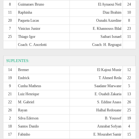
8
Guimaraes Bruno
El Aynaoui Neil
24
11
Raphinha
Diaz Brahim
10
20
Paqueta Lucas
Ounahi Azzedine
8
7
Vinicius Junior
E. Khannouss Bilal
23
25
Thiago Igor
Saibari Ismael
11
Coach: C. Ancelotti
Coach: H. Regragui
SUPLENTES:
14
Bremer
El Kajoui Munir
12
19
Endrick
T. Ahmed Reda
22
9
Cunha Matheus
Saadane Marwane
5
21
Luiz Henrique
E. Ouahdi Zakaria
13
22
M. Gabriel
S. Eddine Anass
26
26
Rayan
Halhal Redouane
25
2
Silva Ederson
B. Youssef
19
18
Santos Danilo
Amrabat Sofyan
4
17
Fabinho
E. Mourabet Samir
15