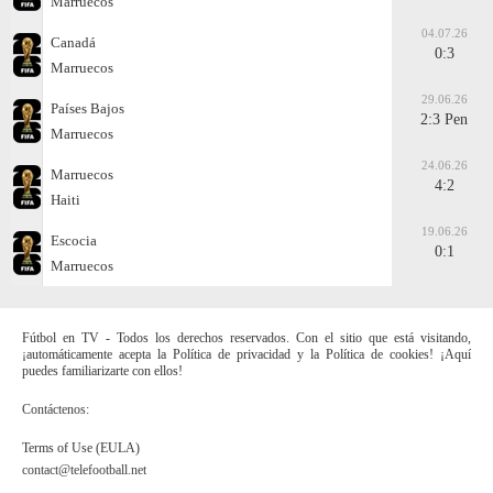
Marruecos
04.07.26
Canadá
0:3
Marruecos
29.06.26
Países Bajos
2:3 Pen
Marruecos
24.06.26
Marruecos
4:2
Haiti
19.06.26
Escocia
0:1
Marruecos
Fútbol en TV - Todos los derechos reservados. Con el sitio que está visitando,
¡automáticamente acepta la Política de privacidad y la Política de cookies! ¡Aquí
puedes familiarizarte con ellos!
Contáctenos:
Terms of Use (EULA)
contact@telefootball.net