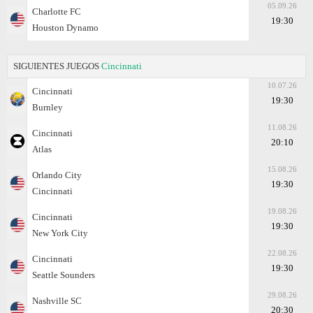
05.09.26
Charlotte FC
19:30
Houston Dynamo
SIGUIENTES JUEGOS
Cincinnati
10.07.26
Cincinnati
19:30
Burnley
11.08.26
Cincinnati
20:10
Atlas
15.08.26
Orlando City
19:30
Cincinnati
19.08.26
Cincinnati
19:30
New York City
22.08.26
Cincinnati
19:30
Seattle Sounders
29.08.26
Nashville SC
20:30