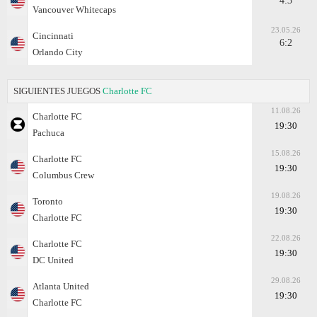
4:3
Vancouver Whitecaps
23.05.26
Cincinnati
6:2
Orlando City
SIGUIENTES JUEGOS
Charlotte FC
11.08.26
Charlotte FC
19:30
Pachuca
15.08.26
Charlotte FC
19:30
Columbus Crew
19.08.26
Toronto
19:30
Charlotte FC
22.08.26
Charlotte FC
19:30
DC United
29.08.26
Atlanta United
19:30
Charlotte FC