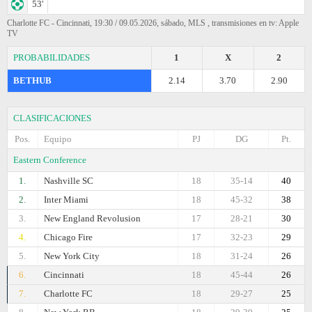
53'
Charlotte FC - Cincinnati, 19:30 / 09.05.2026, sábado, MLS , transmisiones en tv: Apple
TV
PROBABILIDADES
1
X
2
BETHUB
2.14
3.70
2.90
CLASIFICACIONES
Pos.
Equipo
PJ
DG
Pt.
Eastern Conference
1.
Nashville SC
18
35-14
40
2.
Inter Miami
18
45-32
38
3.
New England Revolusion
17
28-21
30
4.
Chicago Fire
17
32-23
29
5.
New York City
18
31-24
26
6.
Cincinnati
18
45-44
26
7.
Charlotte FC
18
29-27
25