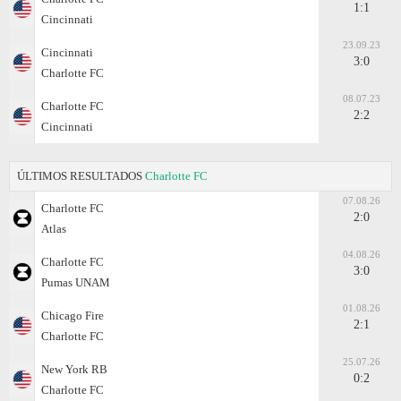
1:1
Cincinnati
23.09.23
Cincinnati
3:0
Charlotte FC
08.07.23
Charlotte FC
2:2
Cincinnati
ÚLTIMOS RESULTADOS
Charlotte FC
07.08.26
Charlotte FC
2:0
Atlas
04.08.26
Charlotte FC
3:0
Pumas UNAM
01.08.26
Chicago Fire
2:1
Charlotte FC
25.07.26
New York RB
0:2
Charlotte FC