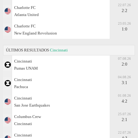
22.07.26
Charlotte FC
2:2
Atlanta United
23.05.26
Charlotte FC
1:0
New England Revolusion
ÚLTIMOS RESULTADOS
Cincinnati
07.08.26
Cincinnati
2:0
Pumas UNAM
04.08.26
Cincinnati
3:1
Pachuca
01.08.26
Cincinnati
4:2
San Jose Earthquakes
25.07.26
Columbus Crew
2:1
Cincinnati
22.07.26
Cincinnati