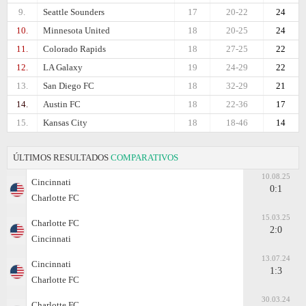
9.
Seattle Sounders
17
20-22
24
10.
Minnesota United
18
20-25
24
11.
Colorado Rapids
18
27-25
22
12.
LA Galaxy
19
24-29
22
13.
San Diego FC
18
32-29
21
14.
Austin FC
18
22-36
17
15.
Kansas City
18
18-46
14
ÚLTIMOS RESULTADOS
COMPARATIVOS
10.08.25
Cincinnati
0:1
Charlotte FC
15.03.25
Charlotte FC
2:0
Cincinnati
13.07.24
Cincinnati
1:3
Charlotte FC
30.03.24
Charlotte FC