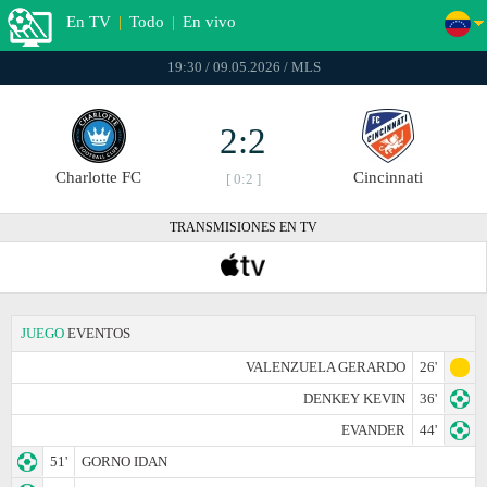
En TV
|
Todo
|
En vivo
19:30 / 09.05.2026 / MLS
2:2
Charlotte FC
Cincinnati
[ 0:2 ]
TRANSMISIONES EN TV
JUEGO
EVENTOS
VALENZUELA GERARDO
26'
DENKEY KEVIN
36'
EVANDER
44'
51'
GORNO IDAN