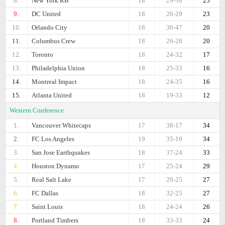
8.
New York RB
18
29-39
25
9.
DC United
18
26-29
23
10.
Orlando City
18
30-47
20
11.
Columbus Crew
18
26-28
20
12.
Toronto
18
24-32
17
13.
Philadelphia Union
18
25-33
16
14.
Montreal Impact
18
24-35
16
15.
Atlanta United
18
19-33
12
Western Conference
1.
Vancouver Whitecaps
17
38-17
34
2.
FC Los Angeles
19
35-19
34
3.
San Jose Earthquakes
18
37-24
33
4.
Houston Dynamo
17
25-24
29
5.
Real Salt Lake
17
29-25
27
6.
FC Dallas
18
32-25
27
7.
Saint Louis
18
24-24
26
8.
Portland Timbers
18
33-33
24