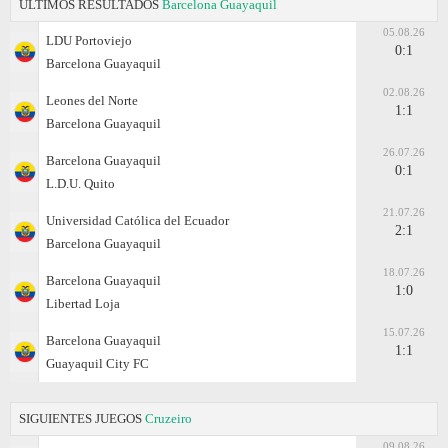
ÚLTIMOS RESULTADOS
Barcelona Guayaquil
05.08.26
LDU Portoviejo
0:1
Barcelona Guayaquil
02.08.26
Leones del Norte
1:1
Barcelona Guayaquil
26.07.26
Barcelona Guayaquil
0:1
L.D.U. Quito
21.07.26
Universidad Católica del Ecuador
2:1
Barcelona Guayaquil
18.07.26
Barcelona Guayaquil
1:0
Libertad Loja
15.07.26
Barcelona Guayaquil
1:1
Guayaquil City FC
SIGUIENTES JUEGOS
Cruzeiro
09.08.26