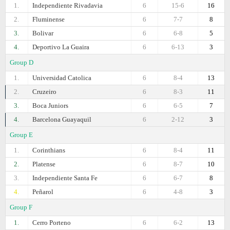
1.
Independiente Rivadavia
6
15-6
16
2.
Fluminense
6
7-7
8
3.
Bolivar
6
6-8
5
4.
Deportivo La Guaira
6
6-13
3
Group D
1.
Universidad Catolica
6
8-4
13
2.
Cruzeiro
6
8-3
11
3.
Boca Juniors
6
6-5
7
4.
Barcelona Guayaquil
6
2-12
3
Group E
1.
Corinthians
6
8-4
11
2.
Platense
6
8-7
10
3.
Independiente Santa Fe
6
6-7
8
4.
Peñarol
6
4-8
3
Group F
1.
Cerro Porteno
6
6-2
13