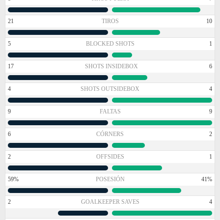
21
TIROS
10
5
BLOCKED SHOTS
1
17
SHOTS INSIDEBOX
6
4
SHOTS OUTSIDEBOX
4
9
FALTAS
9
6
CÓRNERS
2
2
OFFSIDES
1
59%
POSESIÓN
41%
2
GOALKEEPER SAVES
4