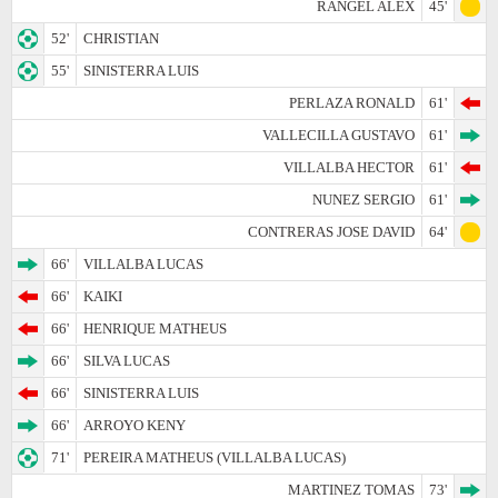
RANGEL ALEX
45'
52'
CHRISTIAN
55'
SINISTERRA LUIS
PERLAZA RONALD
61'
VALLECILLA GUSTAVO
61'
VILLALBA HECTOR
61'
NUNEZ SERGIO
61'
CONTRERAS JOSE DAVID
64'
66'
VILLALBA LUCAS
66'
KAIKI
66'
HENRIQUE MATHEUS
66'
SILVA LUCAS
66'
SINISTERRA LUIS
66'
ARROYO KENY
71'
PEREIRA MATHEUS (VILLALBA LUCAS)
MARTINEZ TOMAS
73'