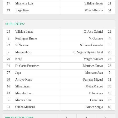
17
Sinisterra Luis
Villalba Hector
21
19
Jorge Kaio
Wila Jefferson
51
SUPLENTES:
25
Villalba Lucas
C. Jose Gabriel
22
9
Rodrigues Bruno
V. Gustavo
4
22
V. Neisser
S. Luca Alexander
3
7
Marquinhos
C. Segura Byron David
26
70
Kenji
Vargas William
27
91
D. Costa Francisco
Martinez Tomas
23
77
Japa
Montano Jean
5
99
Arroyo Keny
Parrales Miguel
11
16
Silva Lucas
Mejia Marcos
70
43
Marcelo Joao
P. Jonathan
15
2
Moraes Kau
Cano Luis
16
31
Cunha Matheus
Nunez Sergio
80
PROBABILIDADES
1
X
2