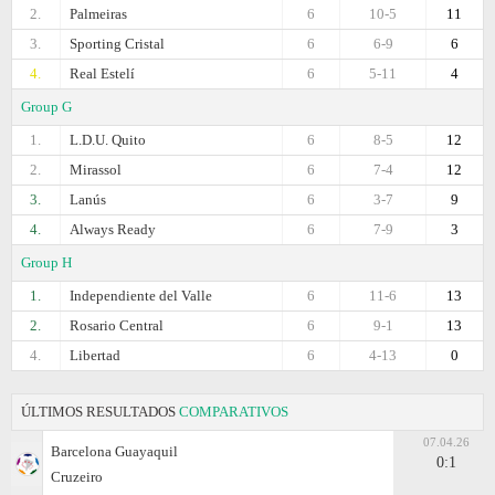
2.
Palmeiras
6
10-5
11
3.
Sporting Cristal
6
6-9
6
4.
Real Estelí
6
5-11
4
Group G
1.
L.D.U. Quito
6
8-5
12
2.
Mirassol
6
7-4
12
3.
Lanús
6
3-7
9
4.
Always Ready
6
7-9
3
Group H
1.
Independiente del Valle
6
11-6
13
2.
Rosario Central
6
9-1
13
4.
Libertad
6
4-13
0
ÚLTIMOS RESULTADOS
COMPARATIVOS
07.04.26
Barcelona Guayaquil
0:1
Cruzeiro