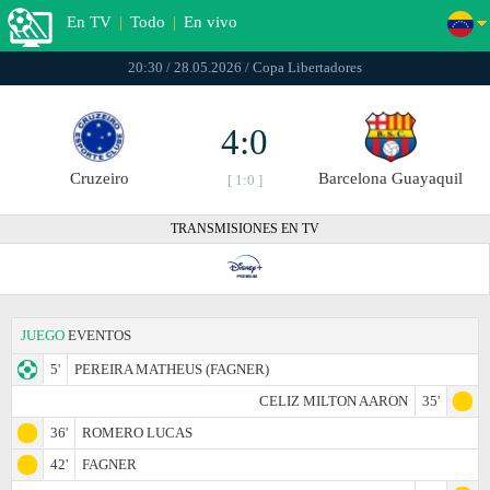
En TV
|
Todo
|
En vivo
20:30 / 28.05.2026 / Copa Libertadores
4:0
Cruzeiro
Barcelona Guayaquil
[ 1:0 ]
TRANSMISIONES EN TV
JUEGO
EVENTOS
5'
PEREIRA MATHEUS (FAGNER)
CELIZ MILTON AARON
35'
36'
ROMERO LUCAS
42'
FAGNER