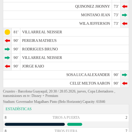
QUINONEZ JHONNY
73'
MONTANO JEAN
73'
WILA JEFFERSON
73'
81'
VILLARREAL NEISSER
90'
PEREIRA MATHEUS
90'
RODRIGUES BRUNO
90'
VILLARREAL NEISSER
90'
JORGE KAIO
SOSA LUCA ALEXANDER
90'
CELIZ MILTON AARON
90'
Cruzeiro - Barcelona Guayaquil, 20:30 / 28.05.2026, jueves, Copa Libertadores ,
transmisiones en tv: Disney + Premium
Stadium: Governador Magalhaes Pinto (Belo Horizonte) Capacity: 61846
ESTADÍSTICAS
8
TIROS A PUERTA
2
8
TIROS FUERA
7