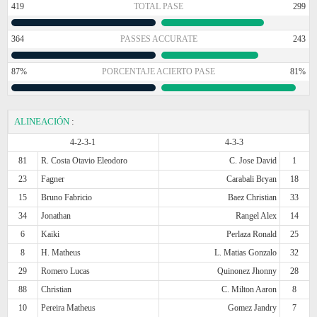
419
TOTAL PASE
299
364
PASSES ACCURATE
243
87%
PORCENTAJE ACIERTO PASE
81%
ALINEACIÓN
:
4-2-3-1
4-3-3
81
R. Costa Otavio Eleodoro
C. Jose David
1
23
Fagner
Carabali Bryan
18
15
Bruno Fabricio
Baez Christian
33
34
Jonathan
Rangel Alex
14
6
Kaiki
Perlaza Ronald
25
8
H. Matheus
L. Matias Gonzalo
32
29
Romero Lucas
Quinonez Jhonny
28
88
Christian
C. Milton Aaron
8
10
Pereira Matheus
Gomez Jandry
7