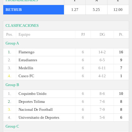
BETHUB
1.27
5.25
12.00
CLASIFICACIONES
Pos.
Equipo
PJ
DG
Pt.
Group A
1.
Flamengo
6
14-2
16
2.
Estudiantes
6
6-5
9
3.
Medellín
6
6-11
7
4.
Cusco FC
6
4-12
1
Group B
1.
Coquimbo Unido
6
8-6
10
2.
Deportes Tolima
6
7-6
8
3.
Nacional De Football
6
7-9
8
4.
Universitario de Deportes
6
5-6
6
Group C