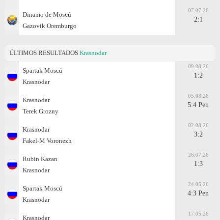
07.07.26
Dinamo de Moscú
2:1
Gazovik Oremburgo
ÚLTIMOS RESULTADOS
Krasnodar
09.08.26
Spartak Moscú
1:2
Krasnodar
05.08.26
Krasnodar
5:4 Pen
Terek Grozny
02.08.26
Krasnodar
3:2
Fakel-M Voronezh
26.07.26
Rubin Kazan
1:3
Krasnodar
24.05.26
Spartak Moscú
4:3 Pen
Krasnodar
17.05.26
Krasnodar