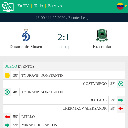
En TV
|
Todo
|
En vivo
13:00 / 11.05.2026 / Premier League
2:1
Dinamo de Moscú
Krasnodar
[ 0:1 ]
JUEGO
EVENTOS
30'
TYUKAVIN KONSTANTIN
COSTA DIEGO
32'
48'
TYUKAVIN KONSTANTIN
DOUGLAS
59'
CHERNIKOV ALEKSANDR
59'
59'
BITELO
59'
MIRANCHUK ANTON