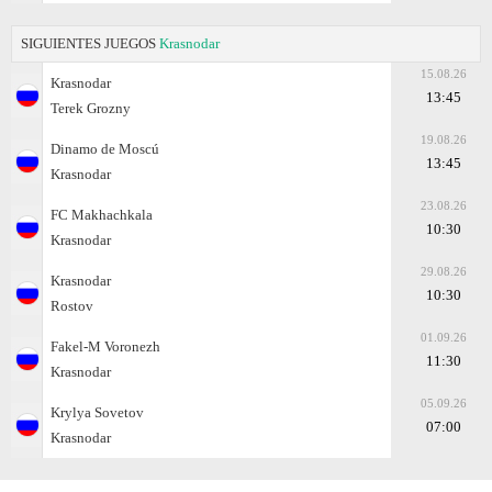
SIGUIENTES JUEGOS
Krasnodar
15.08.26
Krasnodar
13:45
Terek Grozny
19.08.26
Dinamo de Moscú
13:45
Krasnodar
23.08.26
FC Makhachkala
10:30
Krasnodar
29.08.26
Krasnodar
10:30
Rostov
01.09.26
Fakel-M Voronezh
11:30
Krasnodar
05.09.26
Krylya Sovetov
07:00
Krasnodar