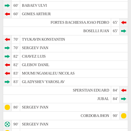
60'
BABAEV ULVI
60'
GOMES ARTHUR
FORTES BACHIESSA JOAO PEDRO
65'
BOSELLI JUAN
65'
70'
TYUKAVIN KONSTANTIN
70'
SERGEEV IVAN
82'
CHAVEZ LUIS
82'
GLEBOV DANIL
83'
MOUMI NGAMALEU NICOLAS
83'
GLADYSHEV YAROSLAV
SPERSTIAN EDUARD
84'
JUBAL
84'
86'
SERGEEV IVAN
CORDOBA JHON
90'
90'
SERGEEV IVAN