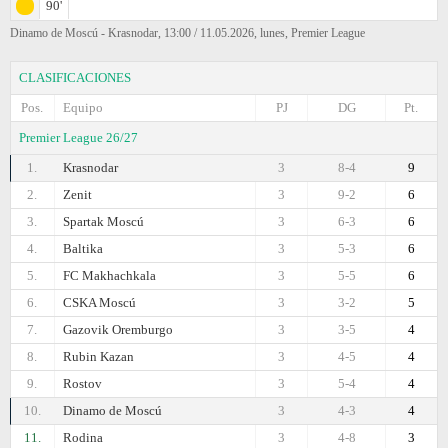
90'
Dinamo de Moscú - Krasnodar, 13:00 / 11.05.2026, lunes, Premier League
CLASIFICACIONES
Pos.
Equipo
PJ
DG
Pt.
Premier League 26/27
1.
Krasnodar
3
8-4
9
2.
Zenit
3
9-2
6
3.
Spartak Moscú
3
6-3
6
4.
Baltika
3
5-3
6
5.
FC Makhachkala
3
5-5
6
6.
CSKA Moscú
3
3-2
5
7.
Gazovik Oremburgo
3
3-5
4
8.
Rubin Kazan
3
4-5
4
9.
Rostov
3
5-4
4
10.
Dinamo de Moscú
3
4-3
4
11.
Rodina
3
4-8
3