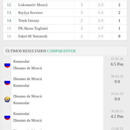
12.
Lokomotiv Moscú
3
2-3
2
13.
Krylya Sovetov
3
1-3
2
14.
Terek Grozny
2
2-3
1
15.
FK Akron Togliatti
3
1-7
1
16.
Fakel-M Voronezh
2
3-5
0
ÚLTIMOS RESULTADOS
COMPARATIVOS
07.05.26
Krasnodar
6:5 Pen
Dinamo de Moscú
08.04.26
Dinamo de Moscú
0:0
Krasnodar
10.02.26
Dinamo de Moscú
0:0
Krasnodar
30.09.25
Krasnodar
4:2 Pen
Dinamo de Moscú
13.08.25