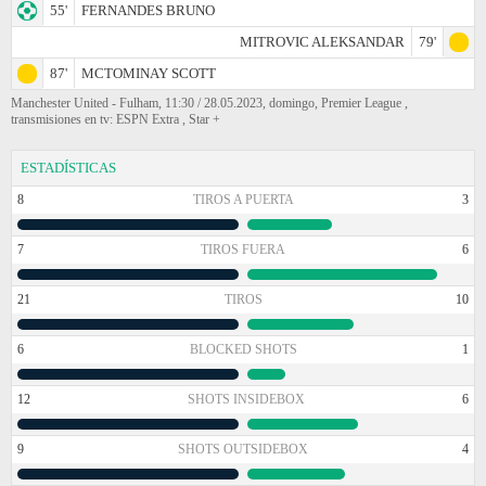
55'
FERNANDES BRUNO
MITROVIC ALEKSANDAR
79'
87'
MCTOMINAY SCOTT
Manchester United - Fulham, 11:30 / 28.05.2023, domingo, Premier League ,
transmisiones en tv: ESPN Extra , Star +
ESTADÍSTICAS
8
TIROS A PUERTA
3
7
TIROS FUERA
6
21
TIROS
10
6
BLOCKED SHOTS
1
12
SHOTS INSIDEBOX
6
9
SHOTS OUTSIDEBOX
4