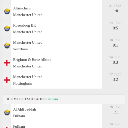
31.07.26
Altrincham
1:0
Manchester United
24.07.26
Rosenborg BK
0:5
Manchester United
18.07.26
Manchester United
0:1
Wrexham
24.05.26
Brighton & Hove Albion
0:3
Manchester United
17.05.26
Manchester United
3:2
Nottingham
ÚLTIMOS RESULTADOS
Fulham
28.07.26
Al Ahli Jeddah
1:1
Fulham
24.05.26
Fulham