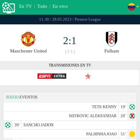
En TV
|
Todo
|
En vivo
11:30 / 28.05.2023 / Premier League
2:1
Manchester United
Fulham
[ 1:1 ]
TRANSMISIONES EN TV
JUEGO
EVENTOS
TETE KENNY
19'
MITROVIC ALEKSANDAR
26'
39'
SANCHO JADON
PALHINHA JOAO
51'