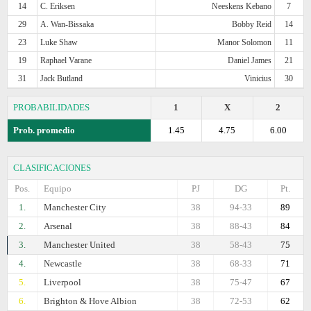
14
C. Eriksen
Neeskens Kebano
7
29
A. Wan-Bissaka
Bobby Reid
14
23
Luke Shaw
Manor Solomon
11
19
Raphael Varane
Daniel James
21
31
Jack Butland
Vinicius
30
PROBABILIDADES
1
X
2
Prob. promedio
1.45
4.75
6.00
CLASIFICACIONES
Pos.
Equipo
PJ
DG
Pt.
1.
Manchester City
38
94-33
89
2.
Arsenal
38
88-43
84
3.
Manchester United
38
58-43
75
4.
Newcastle
38
68-33
71
5.
Liverpool
38
75-47
67
6.
Brighton & Hove Albion
38
72-53
62