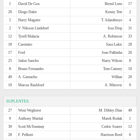
1
David De Gea
Bernd Leno
17
20
Diogo Dalot
Kenny Tete
2
5
Harry Maguire
T. Adarabioyo
4
2
V. Nilsson Lindeloef
Issa Diop
31
12
Tyrell Malacia
A. Robinson
33
18
Casemiro
Sasa Lukic
28
17
Fred
Joao Palhinha
26
25
Jadon Sancho
Harry Wilson
8
8
Bruno Fernandes
Tom Cairney
10
49
A. Garnacho
Willian
20
10
Marcus Rashford
A. Mitrovic
9
SUPLENTES:
27
Wout Weghorst
M. Dibley-Dias
49
9
Anthony Martial
Marek Rodak
1
39
Scott McTominay
Cedric Soares
12
28
F. Pellistri
Harrison Reed
6