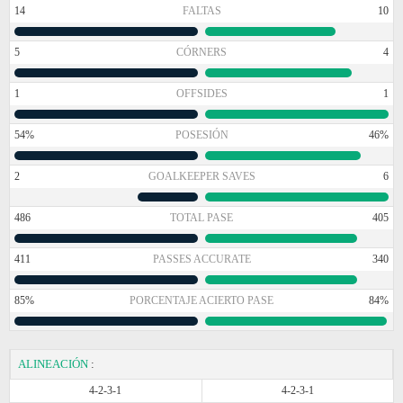
14
FALTAS
10
5
CÓRNERS
4
1
OFFSIDES
1
54%
POSESIÓN
46%
2
GOALKEEPER SAVES
6
486
TOTAL PASE
405
411
PASSES ACCURATE
340
85%
PORCENTAJE ACIERTO PASE
84%
ALINEACIÓN
:
4-2-3-1
4-2-3-1