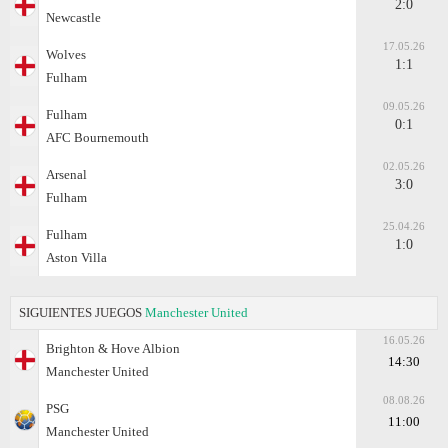
2:0
Newcastle
17.05.26
Wolves
1:1
Fulham
09.05.26
Fulham
0:1
AFC Bournemouth
02.05.26
Arsenal
3:0
Fulham
25.04.26
Fulham
1:0
Aston Villa
SIGUIENTES JUEGOS
Manchester United
16.05.26
Brighton & Hove Albion
14:30
Manchester United
08.08.26
PSG
11:00
Manchester United