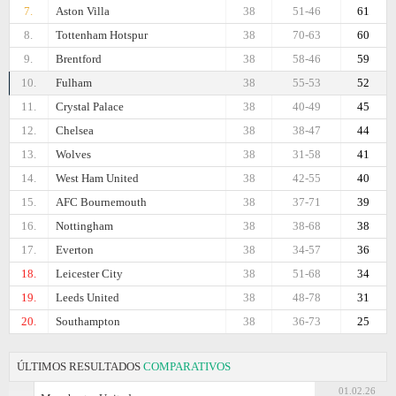
7.
Aston Villa
38
51-46
61
8.
Tottenham Hotspur
38
70-63
60
9.
Brentford
38
58-46
59
10.
Fulham
38
55-53
52
11.
Crystal Palace
38
40-49
45
12.
Chelsea
38
38-47
44
13.
Wolves
38
31-58
41
14.
West Ham United
38
42-55
40
15.
AFC Bournemouth
38
37-71
39
16.
Nottingham
38
38-68
38
17.
Everton
38
34-57
36
18.
Leicester City
38
51-68
34
19.
Leeds United
38
48-78
31
20.
Southampton
38
36-73
25
ÚLTIMOS RESULTADOS
COMPARATIVOS
01.02.26