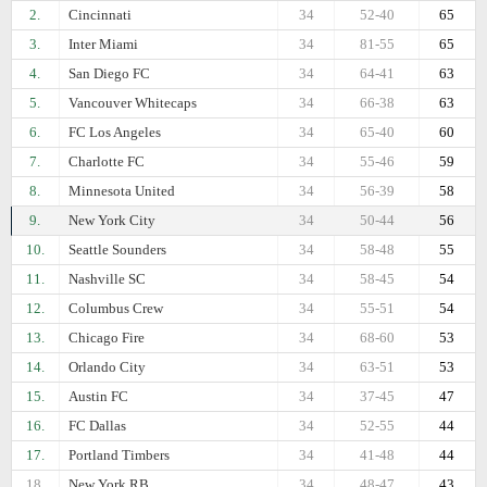
2.
Cincinnati
34
52-40
65
3.
Inter Miami
34
81-55
65
4.
San Diego FC
34
64-41
63
5.
Vancouver Whitecaps
34
66-38
63
6.
FC Los Angeles
34
65-40
60
7.
Charlotte FC
34
55-46
59
8.
Minnesota United
34
56-39
58
9.
New York City
34
50-44
56
10.
Seattle Sounders
34
58-48
55
11.
Nashville SC
34
58-45
54
12.
Columbus Crew
34
55-51
54
13.
Chicago Fire
34
68-60
53
14.
Orlando City
34
63-51
53
15.
Austin FC
34
37-45
47
16.
FC Dallas
34
52-55
44
17.
Portland Timbers
34
41-48
44
18.
New York RB
34
48-47
43