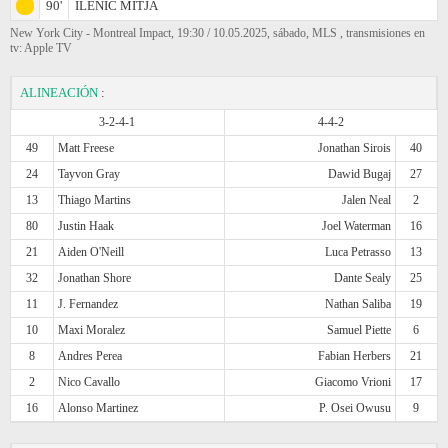
90'
ILENIC MITJA
New York City - Montreal Impact, 19:30 / 10.05.2025, sábado, MLS , transmisiones en
tv: Apple TV
ALINEACIÓN
:
3-2-4-1
4-4-2
49
Matt Freese
Jonathan Sirois
40
24
Tayvon Gray
Dawid Bugaj
27
13
Thiago Martins
Jalen Neal
2
80
Justin Haak
Joel Waterman
16
21
Aiden O'Neill
Luca Petrasso
13
32
Jonathan Shore
Dante Sealy
25
11
J. Fernandez
Nathan Saliba
19
10
Maxi Moralez
Samuel Piette
6
8
Andres Perea
Fabian Herbers
21
2
Nico Cavallo
Giacomo Vrioni
17
16
Alonso Martinez
P. Osei Owusu
9