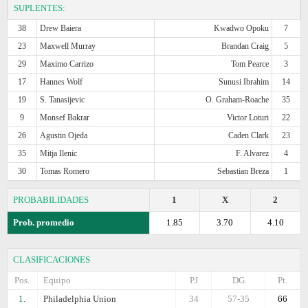
SUPLENTES:
38
Drew Baiera
Kwadwo Opoku
7
23
Maxwell Murray
Brandan Craig
5
29
Maximo Carrizo
Tom Pearce
3
17
Hannes Wolf
Sunusi Ibrahim
14
19
S. Tanasijevic
O. Graham-Roache
35
9
Monsef Bakrar
Victor Loturi
22
26
Agustin Ojeda
Caden Clark
23
35
Mitja Ilenic
F. Alvarez
4
30
Tomas Romero
Sebastian Breza
1
PROBABILIDADES
1
X
2
Prob. promedio
1.85
3.70
4.10
CLASIFICACIONES
Pos.
Equipo
PJ
DG
Pt.
1.
Philadelphia Union
34
57-35
66