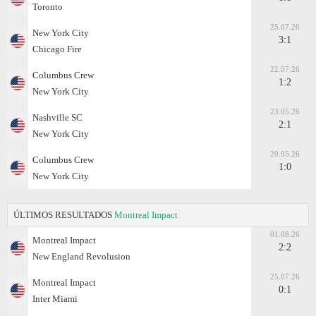
Toronto
25.07.26
New York City
3:1
Chicago Fire
22.07.26
Columbus Crew
1:2
New York City
23.05.26
Nashville SC
2:1
New York City
20.05.26
Columbus Crew
1:0
New York City
ÚLTIMOS RESULTADOS
Montreal Impact
01.08.26
Montreal Impact
2:2
New England Revolusion
25.07.26
Montreal Impact
0:1
Inter Miami