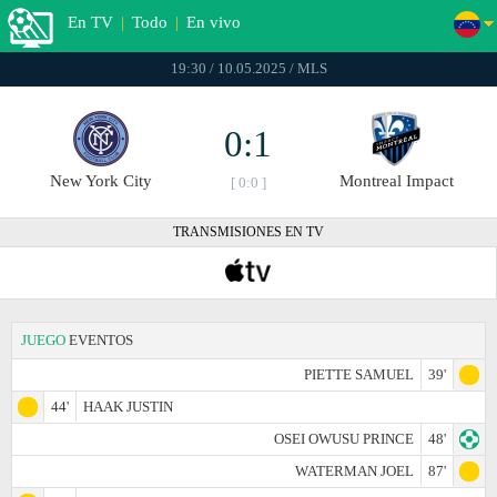
En TV
|
Todo
|
En vivo
19:30 / 10.05.2025 / MLS
0:1
New York City
Montreal Impact
[ 0:0 ]
TRANSMISIONES EN TV
JUEGO
EVENTOS
PIETTE SAMUEL
39'
44'
HAAK JUSTIN
OSEI OWUSU PRINCE
48'
WATERMAN JOEL
87'