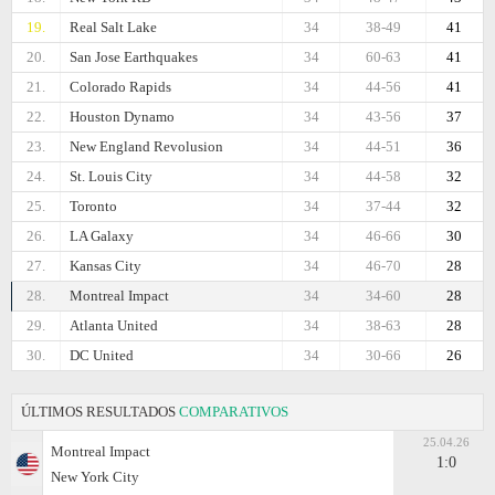
19.
Real Salt Lake
34
38-49
41
20.
San Jose Earthquakes
34
60-63
41
21.
Colorado Rapids
34
44-56
41
22.
Houston Dynamo
34
43-56
37
23.
New England Revolusion
34
44-51
36
24.
St. Louis City
34
44-58
32
25.
Toronto
34
37-44
32
26.
LA Galaxy
34
46-66
30
27.
Kansas City
34
46-70
28
28.
Montreal Impact
34
34-60
28
29.
Atlanta United
34
38-63
28
30.
DC United
34
30-66
26
ÚLTIMOS RESULTADOS
COMPARATIVOS
25.04.26
Montreal Impact
1:0
New York City