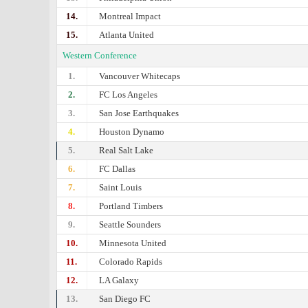
14.
Montreal Impact
15.
Atlanta United
Western Conference
1.
Vancouver Whitecaps
2.
FC Los Angeles
3.
San Jose Earthquakes
4.
Houston Dynamo
5.
Real Salt Lake
6.
FC Dallas
7.
Saint Louis
8.
Portland Timbers
9.
Seattle Sounders
10.
Minnesota United
11.
Colorado Rapids
12.
LA Galaxy
13.
San Diego FC