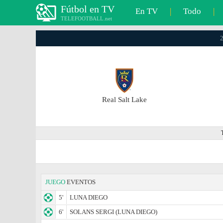
Fútbol en TV
En TV
|
Todo
|
TELEFOOTBALL.net
2
Real Salt Lake
JUEGO
EVENTOS
5'
LUNA DIEGO
6'
SOLANS SERGI (LUNA DIEGO)