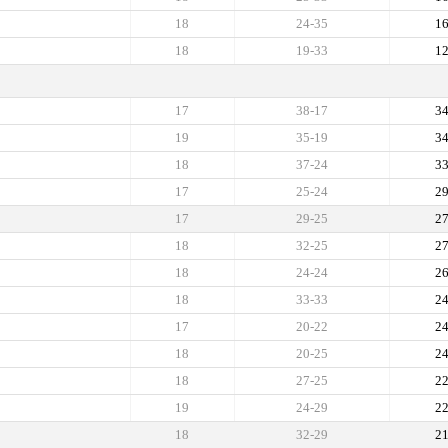
18
24-35
1
18
19-33
1
17
38-17
3
19
35-19
3
18
37-24
3
17
25-24
2
17
29-25
2
18
32-25
2
18
24-24
2
18
33-33
2
17
20-22
2
18
20-25
2
18
27-25
2
19
24-29
2
18
32-29
2