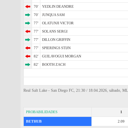
70'
YEDLIN DEANDRE
70'
JUNQUA SAM
77'
OLATUNJI VICTOR
77'
SOLANS SERGI
77'
DILLON GRIFFIN
77'
SPIERINGS STIJN
82'
GUILAVOGUI MORGAN
82'
BOOTH ZACH
Real Salt Lake - San Diego FC, 21:30 / 18.04.2026, sábado, ML
PROBABILIDADES
1
BETHUB
2.09