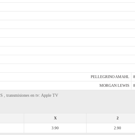
PELLEGRINO AMAHL
8
MORGAN LEWIS
8
S , transmisiones en tv: Apple TV
X
2
3.90
2.90