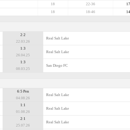
18
22-36
1
18
18-46
1
2:2
Real Salt Lake
22.03.26
1:3
Real Salt Lake
26.04.25
1:3
San Diego FC
08.03.25
6:5 Pen
Real Salt Lake
04.08.26
1:1
Real Salt Lake
01.08.26
2:1
Real Salt Lake
25.07.26