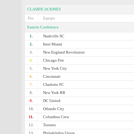
CLASIFICACIONES
Pos.
Equipo
Eastern Conference
1.
Nashville SC
2.
Inter Miami
3.
New England Revolusion
4.
Chicago Fire
5.
New York City
6.
Cincinnati
7.
Charlotte FC
8.
New York RB
9.
DC United
10.
Orlando City
11.
Columbus Crew
12.
Toronto
13.
Philadelphia Union