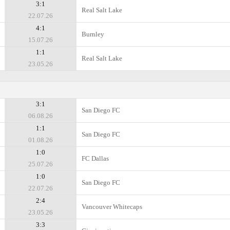
3:1
Real Salt Lake
22.07.26
4:1
Burnley
15.07.26
1:1
Real Salt Lake
23.05.26
3:1
San Diego FC
06.08.26
1:1
San Diego FC
01.08.26
1:0
FC Dallas
25.07.26
1:0
San Diego FC
22.07.26
2:4
Vancouver Whitecaps
23.05.26
3:3