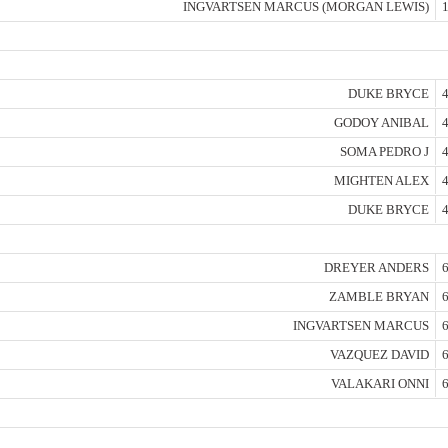
INGVARTSEN MARCUS (MORGAN LEWIS)
1
DUKE BRYCE
4
GODOY ANIBAL
4
SOMA PEDRO J
4
MIGHTEN ALEX
4
DUKE BRYCE
4
DREYER ANDERS
6
ZAMBLE BRYAN
6
INGVARTSEN MARCUS
6
VAZQUEZ DAVID
6
VALAKARI ONNI
6