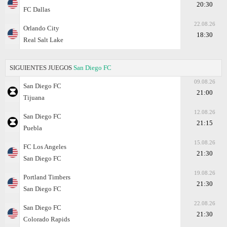
20:30
FC Dallas
22.08.26
Orlando City
18:30
Real Salt Lake
SIGUIENTES JUEGOS
San Diego FC
09.08.26
San Diego FC
21:00
Tijuana
12.08.26
San Diego FC
21:15
Puebla
15.08.26
FC Los Angeles
21:30
San Diego FC
19.08.26
Portland Timbers
21:30
San Diego FC
22.08.26
San Diego FC
21:30
Colorado Rapids