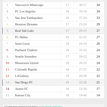
1.
Vancouver Whitecaps
17
38-17
34
2.
FC Los Angeles
19
35-19
34
3.
San Jose Earthquakes
18
37-24
33
4.
Houston Dynamo
17
25-24
29
5.
Real Salt Lake
17
29-25
27
6.
FC Dallas
18
32-25
27
7.
Saint Louis
18
24-24
26
8.
Portland Timbers
18
33-33
24
9.
Seattle Sounders
17
20-22
24
10.
Minnesota United
18
20-25
24
11.
Colorado Rapids
18
27-25
22
12.
LA Galaxy
19
24-29
22
13.
San Diego FC
18
32-29
21
14.
Austin FC
18
22-36
17
15.
Kansas City
18
18-46
14