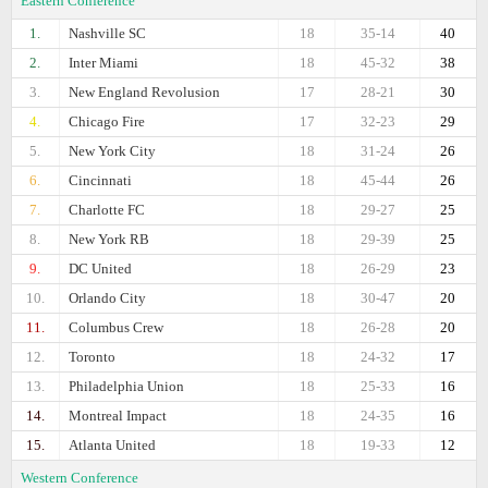
Eastern Conference
1.
Nashville SC
18
35-14
40
2.
Inter Miami
18
45-32
38
3.
New England Revolusion
17
28-21
30
4.
Chicago Fire
17
32-23
29
5.
New York City
18
31-24
26
6.
Cincinnati
18
45-44
26
7.
Charlotte FC
18
29-27
25
8.
New York RB
18
29-39
25
9.
DC United
18
26-29
23
10.
Orlando City
18
30-47
20
11.
Columbus Crew
18
26-28
20
12.
Toronto
18
24-32
17
13.
Philadelphia Union
18
25-33
16
14.
Montreal Impact
18
24-35
16
15.
Atlanta United
18
19-33
12
Western Conference