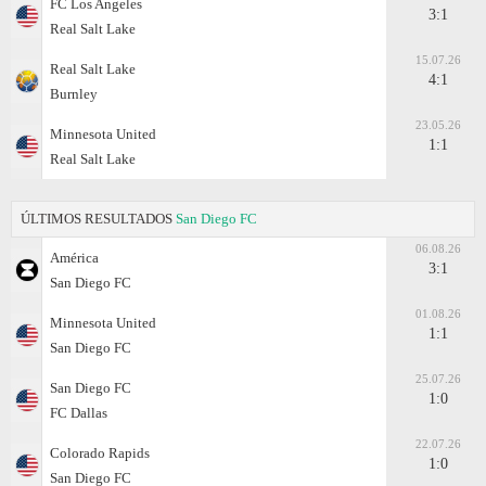
FC Los Angeles
3:1
Real Salt Lake
15.07.26
Real Salt Lake
4:1
Burnley
23.05.26
Minnesota United
1:1
Real Salt Lake
ÚLTIMOS RESULTADOS
San Diego FC
06.08.26
América
3:1
San Diego FC
01.08.26
Minnesota United
1:1
San Diego FC
25.07.26
San Diego FC
1:0
FC Dallas
22.07.26
Colorado Rapids
1:0
San Diego FC