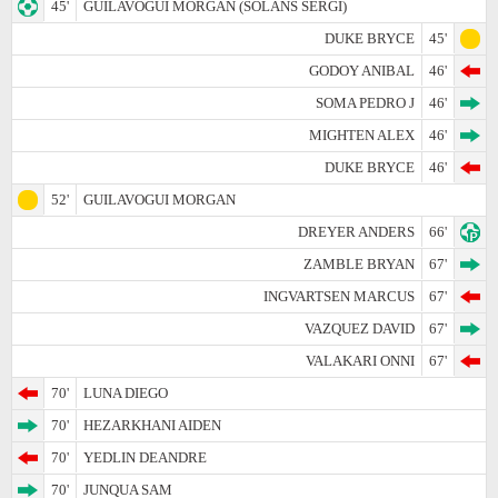
45'
GUILAVOGUI MORGAN (SOLANS SERGI)
DUKE BRYCE
45'
GODOY ANIBAL
46'
SOMA PEDRO J
46'
MIGHTEN ALEX
46'
DUKE BRYCE
46'
52'
GUILAVOGUI MORGAN
DREYER ANDERS
66'
ZAMBLE BRYAN
67'
INGVARTSEN MARCUS
67'
VAZQUEZ DAVID
67'
VALAKARI ONNI
67'
70'
LUNA DIEGO
70'
HEZARKHANI AIDEN
70'
YEDLIN DEANDRE
70'
JUNQUA SAM