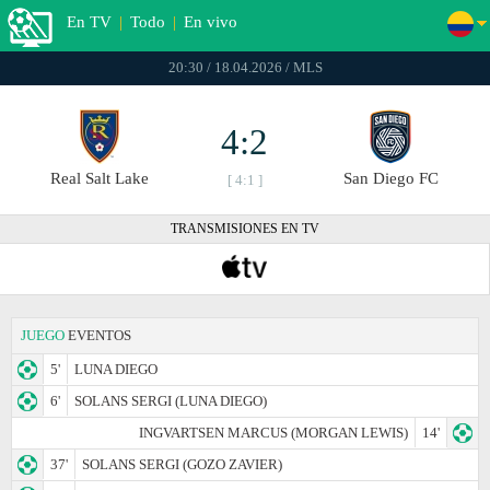
En TV
|
Todo
|
En vivo
20:30 / 18.04.2026 / MLS
4:2
Real Salt Lake
San Diego FC
[ 4:1 ]
TRANSMISIONES EN TV
JUEGO
EVENTOS
5'
LUNA DIEGO
6'
SOLANS SERGI (LUNA DIEGO)
INGVARTSEN MARCUS (MORGAN LEWIS)
14'
37'
SOLANS SERGI (GOZO ZAVIER)