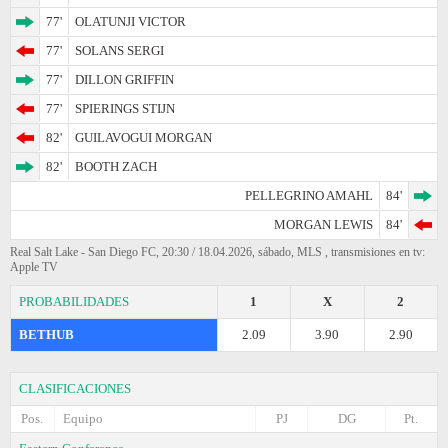
77'
OLATUNJI VICTOR
77'
SOLANS SERGI
77'
DILLON GRIFFIN
77'
SPIERINGS STIJN
82'
GUILAVOGUI MORGAN
82'
BOOTH ZACH
PELLEGRINO AMAHL
84'
MORGAN LEWIS
84'
Real Salt Lake - San Diego FC, 20:30 / 18.04.2026, sábado, MLS , transmisiones en tv:
Apple TV
PROBABILIDADES
1
X
2
BETHUB
2.09
3.90
2.90
CLASIFICACIONES
Pos.
Equipo
PJ
DG
Pt.