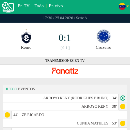
En TV
|
Todo
|
En vivo
17:30 / 25.04.2026 / Serie A
0:1
Remo
Cruzeiro
[ 0:1 ]
TRANSMISIONES EN TV
JUEGO
EVENTOS
ARROYO KENY (RODRIGUES BRUNO)
34'
ARROYO KENY
38'
44'
ZE RICARDO
CUNHA MATHEUS
53'