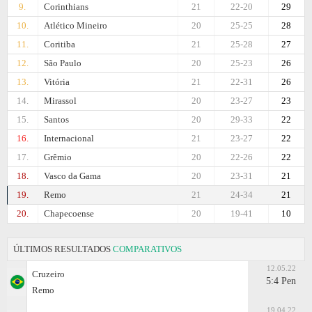
9.
Corinthians
21
22-20
29
10.
Atlético Mineiro
20
25-25
28
11.
Coritiba
21
25-28
27
12.
São Paulo
20
25-23
26
13.
Vitória
21
22-31
26
14.
Mirassol
20
23-27
23
15.
Santos
20
29-33
22
16.
Internacional
21
23-27
22
17.
Grêmio
20
22-26
22
18.
Vasco da Gama
20
23-31
21
19.
Remo
21
24-34
21
20.
Chapecoense
20
19-41
10
ÚLTIMOS RESULTADOS
COMPARATIVOS
12.05.22
Cruzeiro
5:4 Pen
Remo
19.04.22