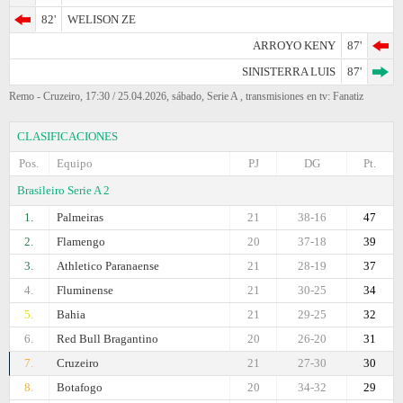
82'
WELISON ZE
ARROYO KENY
87'
SINISTERRA LUIS
87'
Remo - Cruzeiro, 17:30 / 25.04.2026, sábado, Serie A , transmisiones en tv: Fanatiz
CLASIFICACIONES
Pos.
Equipo
PJ
DG
Pt.
Brasileiro Serie A 2
1.
Palmeiras
21
38-16
47
2.
Flamengo
20
37-18
39
3.
Athletico Paranaense
21
28-19
37
4.
Fluminense
21
30-25
34
5.
Bahia
21
29-25
32
6.
Red Bull Bragantino
20
26-20
31
7.
Cruzeiro
21
27-30
30
8.
Botafogo
20
34-32
29