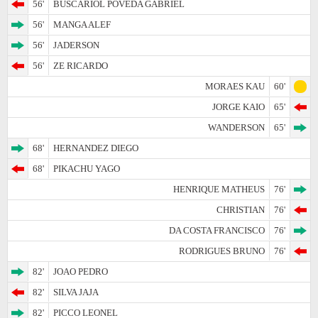
56'
BUSCARIOL POVEDA GABRIEL
56'
MANGA ALEF
56'
JADERSON
56'
ZE RICARDO
MORAES KAU
60'
JORGE KAIO
65'
WANDERSON
65'
68'
HERNANDEZ DIEGO
68'
PIKACHU YAGO
HENRIQUE MATHEUS
76'
CHRISTIAN
76'
DA COSTA FRANCISCO
76'
RODRIGUES BRUNO
76'
82'
JOAO PEDRO
82'
SILVA JAJA
82'
PICCO LEONEL