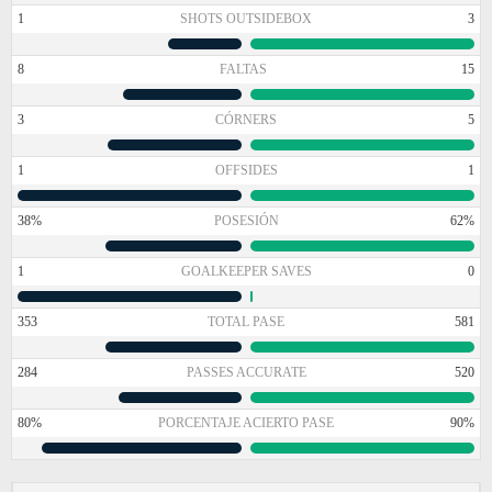
1
SHOTS OUTSIDEBOX
3
8
FALTAS
15
3
CÓRNERS
5
1
OFFSIDES
1
38%
POSESIÓN
62%
1
GOALKEEPER SAVES
0
353
TOTAL PASE
581
284
PASSES ACCURATE
520
80%
PORCENTAJE ACIERTO PASE
90%