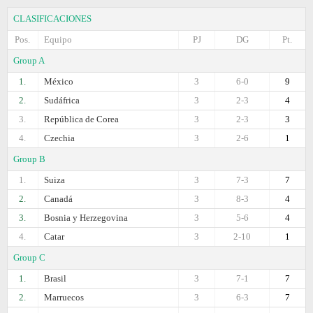
CLASIFICACIONES
Pos.
Equipo
PJ
DG
Pt.
Group A
1.
México
3
6-0
9
2.
Sudáfrica
3
2-3
4
3.
República de Corea
3
2-3
3
4.
Czechia
3
2-6
1
Group B
1.
Suiza
3
7-3
7
2.
Canadá
3
8-3
4
3.
Bosnia y Herzegovina
3
5-6
4
4.
Catar
3
2-10
1
Group C
1.
Brasil
3
7-1
7
2.
Marruecos
3
6-3
7