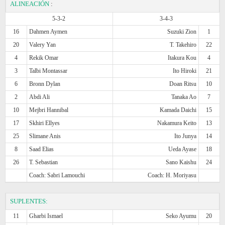
ALINEACIÓN
:
5-3-2
3-4-3
16
Dahmen Aymen
Suzuki Zion
1
20
Valery Yan
T. Takehiro
22
4
Rekik Omar
Itakura Kou
4
3
Talbi Montassar
Ito Hiroki
21
6
Bronn Dylan
Doan Ritsu
10
2
Abdi Ali
Tanaka Ao
7
10
Mejbri Hannibal
Kamada Daichi
15
17
Skhiri Ellyes
Nakamura Keito
13
25
Slimane Anis
Ito Junya
14
8
Saad Elias
Ueda Ayase
18
26
T. Sebastian
Sano Kaishu
24
Coach: Sabri Lamouchi
Coach: H. Moriyasu
SUPLENTES:
11
Gharbi Ismael
Seko Ayumu
20