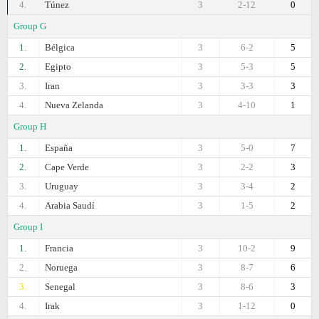
4.
Túnez
3
2-12
0
Group G
1.
Bélgica
3
6-2
5
2.
Egipto
3
5-3
5
3.
Iran
3
3-3
3
4.
Nueva Zelanda
3
4-10
1
Group H
1.
España
3
5-0
7
2.
Cape Verde
3
2-2
3
3.
Uruguay
3
3-4
2
4.
Arabia Saudí
3
1-5
2
Group I
1.
Francia
3
10-2
9
2.
Noruega
3
8-7
6
3.
Senegal
3
8-6
3
4.
Irak
3
1-12
0