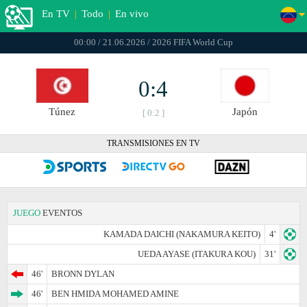
En TV
|
Todo
|
En vivo
00:00 / 21.06.2026 / 2026 FIFA World Cup
0:4
Túnez
Japón
[ 0:2 ]
TRANSMISIONES EN TV
JUEGO
EVENTOS
KAMADA DAICHI (NAKAMURA KEITO)
4'
UEDA AYASE (ITAKURA KOU)
31'
46'
BRONN DYLAN
46'
BEN HMIDA MOHAMED AMINE