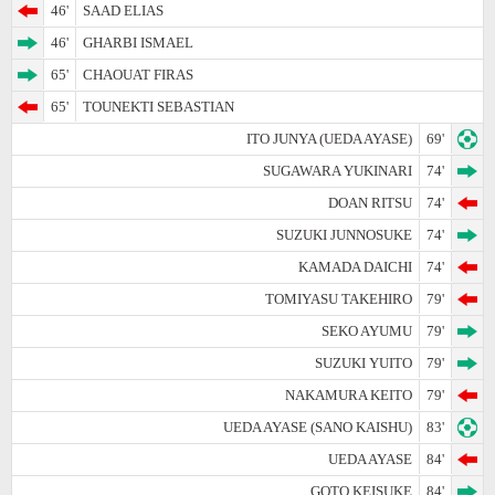
46'
SAAD ELIAS
46'
GHARBI ISMAEL
65'
CHAOUAT FIRAS
65'
TOUNEKTI SEBASTIAN
ITO JUNYA (UEDA AYASE)
69'
SUGAWARA YUKINARI
74'
DOAN RITSU
74'
SUZUKI JUNNOSUKE
74'
KAMADA DAICHI
74'
TOMIYASU TAKEHIRO
79'
SEKO AYUMU
79'
SUZUKI YUITO
79'
NAKAMURA KEITO
79'
UEDA AYASE (SANO KAISHU)
83'
UEDA AYASE
84'
GOTO KEISUKE
84'