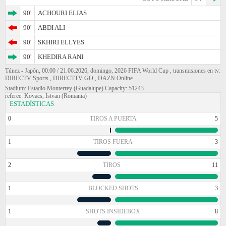
90'
ACHOURI ELIAS
90'
ABDI ALI
90'
SKHIRI ELLYES
90'
KHEDIRA RANI
Túnez - Japón, 00:00 / 21.06.2026, domingo, 2026 FIFA World Cup , transmisiones en tv:
DIRECTV Sports , DIRECTTV GO , DAZN Online
Stadium: Estadio Monterrey (Guadalupe) Capacity: 51243
referee: Kovacs, Istvan (Romania)
ESTADÍSTICAS
0
TIROS A PUERTA
5
1
TIROS FUERA
3
2
TIROS
11
1
BLOCKED SHOTS
3
1
SHOTS INSIDEBOX
8