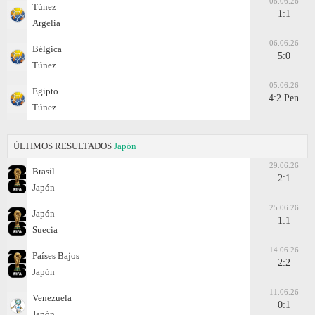
08.06.26
Túnez
1:1
Argelia
06.06.26
Bélgica
5:0
Túnez
05.06.26
Egipto
4:2 Pen
Túnez
ÚLTIMOS RESULTADOS
Japón
29.06.26
Brasil
2:1
Japón
25.06.26
Japón
1:1
Suecia
14.06.26
Países Bajos
2:2
Japón
11.06.26
Venezuela
0:1
Japón