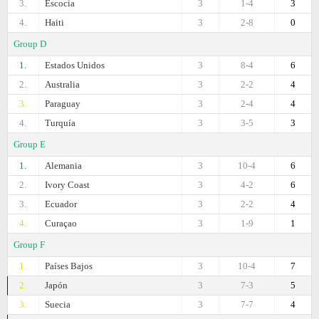
3.
Escocia
3
1-4
3
4.
Haiti
3
2-8
0
Group D
1.
Estados Unidos
3
8-4
6
2.
Australia
3
2-2
4
3.
Paraguay
3
2-4
4
4.
Turquía
3
3-5
3
Group E
1.
Alemania
3
10-4
6
2.
Ivory Coast
3
4-2
6
3.
Ecuador
3
2-2
4
4.
Curaçao
3
1-9
1
Group F
1.
Países Bajos
3
10-4
7
2.
Japón
3
7-3
5
3.
Suecia
3
7-7
4