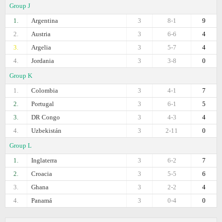
Group J
1.
Argentina
3
8-1
9
2.
Austria
3
6-6
4
3.
Argelia
3
5-7
4
4.
Jordania
3
3-8
0
Group K
1.
Colombia
3
4-1
7
2.
Portugal
3
6-1
5
3.
DR Congo
3
4-3
4
4.
Uzbekistán
3
2-11
0
Group L
1.
Inglaterra
3
6-2
7
2.
Croacia
3
5-5
6
3.
Ghana
3
2-2
4
4.
Panamá
3
0-4
0