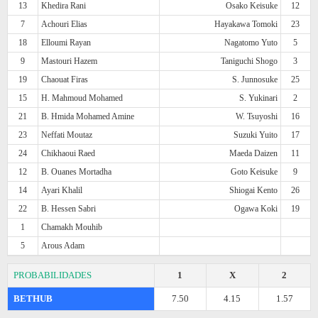
13
Khedira Rani
Osako Keisuke
12
7
Achouri Elias
Hayakawa Tomoki
23
18
Elloumi Rayan
Nagatomo Yuto
5
9
Mastouri Hazem
Taniguchi Shogo
3
19
Chaouat Firas
S. Junnosuke
25
15
H. Mahmoud Mohamed
S. Yukinari
2
21
B. Hmida Mohamed Amine
W. Tsuyoshi
16
23
Neffati Moutaz
Suzuki Yuito
17
24
Chikhaoui Raed
Maeda Daizen
11
12
B. Ouanes Mortadha
Goto Keisuke
9
14
Ayari Khalil
Shiogai Kento
26
22
B. Hessen Sabri
Ogawa Koki
19
1
Chamakh Mouhib
5
Arous Adam
PROBABILIDADES
1
X
2
BETHUB
7.50
4.15
1.57