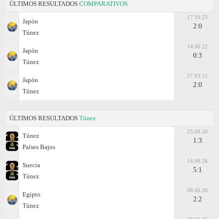
ÚLTIMOS RESULTADOS
COMPARATIVOS
17.10.23
Japón
2:0
Túnez
14.06.22
Japón
0:3
Túnez
27.03.15
Japón
2:0
Túnez
ÚLTIMOS RESULTADOS
Túnez
25.06.26
Túnez
1:3
Países Bajos
14.06.26
Suecia
5:1
Túnez
08.06.26
Egipto
2:2
Túnez