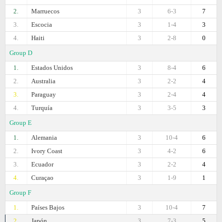
2.
Marruecos
3
6-3
7
3.
Escocia
3
1-4
3
4.
Haiti
3
2-8
0
Group D
1.
Estados Unidos
3
8-4
6
2.
Australia
3
2-2
4
3.
Paraguay
3
2-4
4
4.
Turquía
3
3-5
3
Group E
1.
Alemania
3
10-4
6
2.
Ivory Coast
3
4-2
6
3.
Ecuador
3
2-2
4
4.
Curaçao
3
1-9
1
Group F
1.
Países Bajos
3
10-4
7
2.
Japón
3
7-3
5