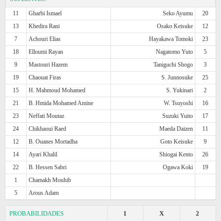
11
Gharbi Ismael
Seko Ayumu
20
13
Khedira Rani
Osako Keisuke
12
7
Achouri Elias
Hayakawa Tomoki
23
18
Elloumi Rayan
Nagatomo Yuto
5
9
Mastouri Hazem
Taniguchi Shogo
3
19
Chaouat Firas
S. Junnosuke
25
15
H. Mahmoud Mohamed
S. Yukinari
2
21
B. Hmida Mohamed Amine
W. Tsuyoshi
16
23
Neffati Moutaz
Suzuki Yuito
17
24
Chikhaoui Raed
Maeda Daizen
11
12
B. Ouanes Mortadha
Goto Keisuke
9
14
Ayari Khalil
Shiogai Kento
26
22
B. Hessen Sabri
Ogawa Koki
19
1
Chamakh Mouhib
5
Arous Adam
PROBABILIDADES
1
X
2