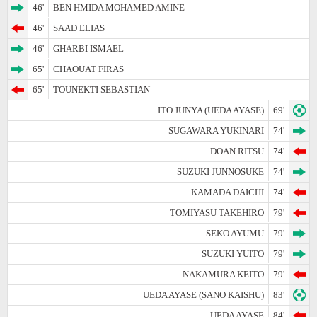
46'
BEN HMIDA MOHAMED AMINE
46'
SAAD ELIAS
46'
GHARBI ISMAEL
65'
CHAOUAT FIRAS
65'
TOUNEKTI SEBASTIAN
ITO JUNYA (UEDA AYASE)
69'
SUGAWARA YUKINARI
74'
DOAN RITSU
74'
SUZUKI JUNNOSUKE
74'
KAMADA DAICHI
74'
TOMIYASU TAKEHIRO
79'
SEKO AYUMU
79'
SUZUKI YUITO
79'
NAKAMURA KEITO
79'
UEDA AYASE (SANO KAISHU)
83'
UEDA AYASE
84'