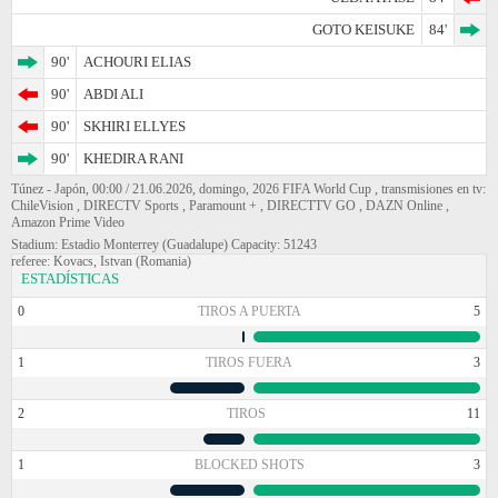
GOTO KEISUKE
84'
90'
ACHOURI ELIAS
90'
ABDI ALI
90'
SKHIRI ELLYES
90'
KHEDIRA RANI
Túnez - Japón, 00:00 / 21.06.2026, domingo, 2026 FIFA World Cup , transmisiones en tv:
ChileVision , DIRECTV Sports , Paramount + , DIRECTTV GO , DAZN Online ,
Amazon Prime Video
Stadium: Estadio Monterrey (Guadalupe) Capacity: 51243
referee: Kovacs, Istvan (Romania)
ESTADÍSTICAS
0
TIROS A PUERTA
5
1
TIROS FUERA
3
2
TIROS
11
1
BLOCKED SHOTS
3