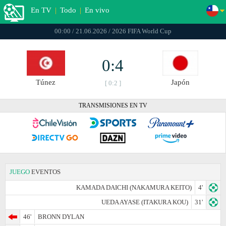
En TV
|
Todo
|
En vivo
00:00 / 21.06.2026 / 2026 FIFA World Cup
0:4
Túnez
Japón
[ 0:2 ]
TRANSMISIONES EN TV
JUEGO
EVENTOS
KAMADA DAICHI (NAKAMURA KEITO)
4'
UEDA AYASE (ITAKURA KOU)
31'
46'
BRONN DYLAN