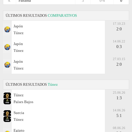
4.
Panamá
3
0-4
0
ÚLTIMOS RESULTADOS
COMPARATIVOS
17.10.23
Japón
2:0
Túnez
14.06.22
Japón
0:3
Túnez
27.03.15
Japón
2:0
Túnez
ÚLTIMOS RESULTADOS
Túnez
25.06.26
Túnez
1:3
Países Bajos
14.06.26
Suecia
5:1
Túnez
08.06.26
Egipto