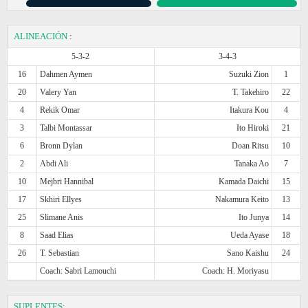
ALINEACIÓN
:
5-3-2
3-4-3
16
Dahmen Aymen
Suzuki Zion
1
20
Valery Yan
T. Takehiro
22
4
Rekik Omar
Itakura Kou
4
3
Talbi Montassar
Ito Hiroki
21
6
Bronn Dylan
Doan Ritsu
10
2
Abdi Ali
Tanaka Ao
7
10
Mejbri Hannibal
Kamada Daichi
15
17
Skhiri Ellyes
Nakamura Keito
13
25
Slimane Anis
Ito Junya
14
8
Saad Elias
Ueda Ayase
18
26
T. Sebastian
Sano Kaishu
24
Coach: Sabri Lamouchi
Coach: H. Moriyasu
SUPLENTES: