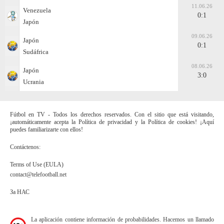
11.06.26
Venezuela
0:1
Japón
09.06.26
Japón
0:1
Sudáfrica
08.06.26
Japón
3:0
Ucrania
Fútbol en TV - Todos los derechos reservados. Con el sitio que está visitando,
¡automáticamente acepta la Política de privacidad y la Política de cookies! ¡Aquí
puedes familiarizarte con ellos!
Contáctenos:
Terms of Use (EULA)
contact@telefootball.net
За НАС
La aplicación contiene información de probabilidades. Hacemos un llamado