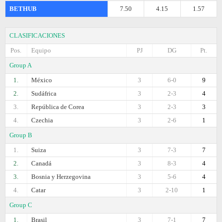
BETHUB
7.50
4.15
1.57
CLASIFICACIONES
Pos.
Equipo
PJ
DG
Pt.
Group A
1.
México
3
6-0
9
2.
Sudáfrica
3
2-3
4
3.
República de Corea
3
2-3
3
4.
Czechia
3
2-6
1
Group B
1.
Suiza
3
7-3
7
2.
Canadá
3
8-3
4
3.
Bosnia y Herzegovina
3
5-6
4
4.
Catar
3
2-10
1
Group C
1.
Brasil
3
7-1
7