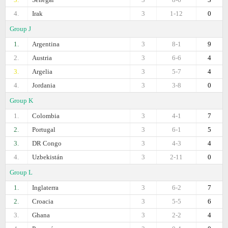
4.
Irak
3
1-12
0
Group J
1.
Argentina
3
8-1
9
2.
Austria
3
6-6
4
3.
Argelia
3
5-7
4
4.
Jordania
3
3-8
0
Group K
1.
Colombia
3
4-1
7
2.
Portugal
3
6-1
5
3.
DR Congo
3
4-3
4
4.
Uzbekistán
3
2-11
0
Group L
1.
Inglaterra
3
6-2
7
2.
Croacia
3
5-5
6
3.
Ghana
3
2-2
4