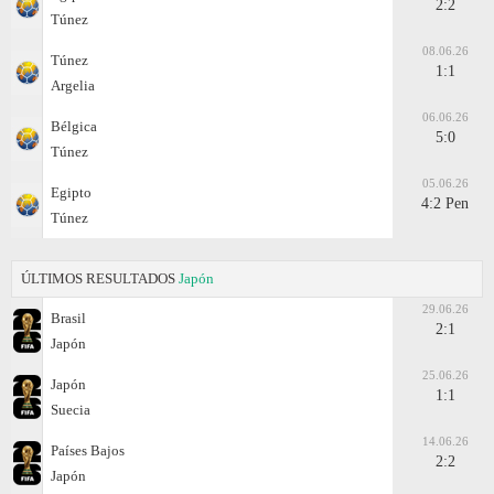
2:2
Túnez
08.06.26
Túnez
1:1
Argelia
06.06.26
Bélgica
5:0
Túnez
05.06.26
Egipto
4:2 Pen
Túnez
ÚLTIMOS RESULTADOS
Japón
29.06.26
Brasil
2:1
Japón
25.06.26
Japón
1:1
Suecia
14.06.26
Países Bajos
2:2
Japón