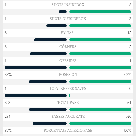
1
SHOTS INSIDEBOX
8
1
SHOTS OUTSIDEBOX
3
8
FALTAS
15
3
CÓRNERS
5
1
OFFSIDES
1
38%
POSESIÓN
62%
1
GOALKEEPER SAVES
0
353
TOTAL PASE
581
284
PASSES ACCURATE
520
80%
PORCENTAJE ACIERTO PASE
90%