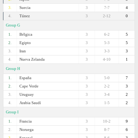
3.
Suecia
3
7-7
4
4.
Túnez
3
2-12
0
Group G
1.
Bélgica
3
6-2
5
2.
Egipto
3
5-3
5
3.
Iran
3
3-3
3
4.
Nueva Zelanda
3
4-10
1
Group H
1.
España
3
5-0
7
2.
Cape Verde
3
2-2
3
3.
Uruguay
3
3-4
2
4.
Arabia Saudí
3
1-5
2
Group I
1.
Francia
3
10-2
9
2.
Noruega
3
8-7
6
3.
Senegal
3
8-6
3