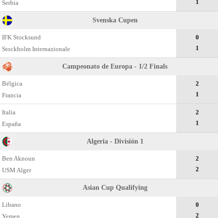
1
Serbia
Svenska Cupen
IFK Stocksund
0
1
Stockholm Internazionale
Campeonato dе Europa - 1/2 Finals
Bélgica
2
1
Francia
Italia
2
1
España
Algeria - División 1
Ben Aknoun
2
2
USM Alger
Asian Cup Qualifying
Libano
0
2
Yemen