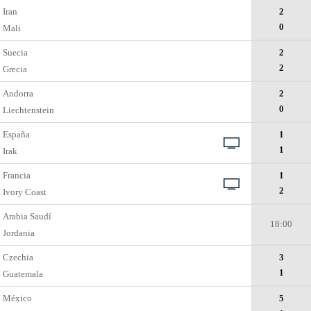
Iran
2
0
Mali
Suecia
2
2
Grecia
Andorra
2
0
Liechtenstein
España
1
1
Irak
Francia
1
2
Ivory Coast
Arabia Saudí
18:00
Jordania
Czechia
3
1
Guatemala
México
5