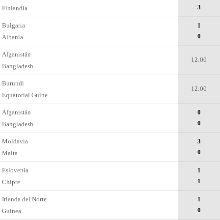
3
Finlandia
Bulgaria
1
0
Albania
Afganistán
12:00
Bangladesh
Burundi
12:00
Equatorial Guine
Afganistán
0
0
Bangladesh
Moldavia
3
0
Malta
Eslovenia
1
1
Chipre
Irlanda del Norte
1
0
Guinea