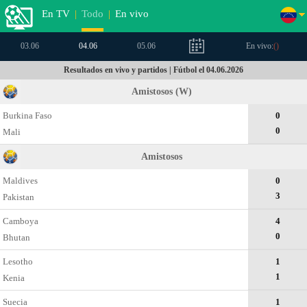
En TV
|
Todo
|
En vivo
03.06
04.06
05.06
En vivo:
(
)
Resultados en vivo y partidos | Fútbol el 04.06.2026
Amistosos (W)
Burkina Faso
0
0
Mali
Amistosos
Maldives
0
3
Pakistan
Camboya
4
0
Bhutan
Lesotho
1
1
Kenia
Suecia
1