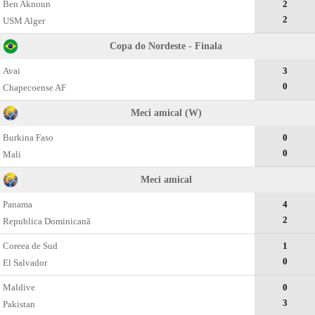
Ben Aknoun
2
2
USM Alger
Copa do Nordeste - Finala
Avai
3
0
Chapecoense AF
Meci amical (W)
Burkina Faso
0
0
Mali
Meci amical
Panama
4
2
Republica Dominicană
Coreea de Sud
1
0
El Salvador
Maldive
0
3
Pakistan