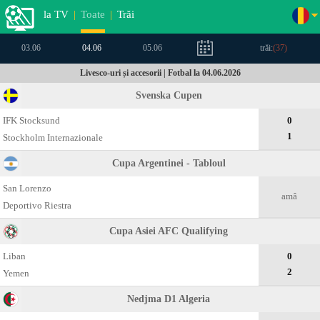
la TV
|
Toate
|
Trăi
03.06
04.06
05.06
trăi:
(
37
)
Livesco-uri și accesorii | Fotbal la 04.06.2026
Svenska Cupen
IFK Stocksund
0
1
Stockholm Internazionale
Cupa Argentinei - Tabloul
San Lorenzo
amâ
Deportivo Riestra
Cupa Asiei AFC Qualifying
Liban
0
2
Yemen
Nedjma D1 Algeria