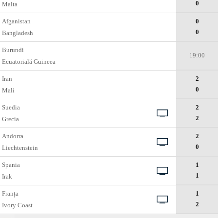
0
Malta
Afganistan
0
0
Bangladesh
Burundi
19:00
Ecuatorială Guineea
Iran
2
0
Mali
Suedia
2
2
Grecia
Andorra
2
0
Liechtenstein
Spania
1
1
Irak
Franța
1
2
Ivory Coast