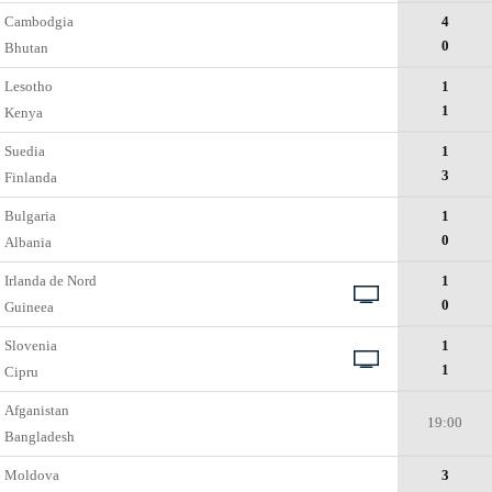
Cambodgia
4
0
Bhutan
Lesotho
1
1
Kenya
Suedia
1
3
Finlanda
Bulgaria
1
0
Albania
Irlanda de Nord
1
0
Guineea
Slovenia
1
1
Cipru
Afganistan
19:00
Bangladesh
Moldova
3