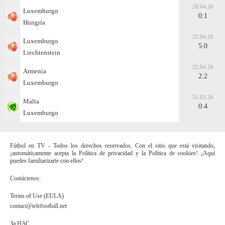
28.04.26
Luxemburgo
0:1
Hungría
25.04.26
Luxemburgo
5:0
Liechtenstein
22.04.26
Armenia
2:2
Luxemburgo
31.03.26
Malta
0:4
Luxemburgo
Fútbol en TV - Todos los derechos reservados. Con el sitio que está visitando,
¡automáticamente acepta la Política de privacidad y la Política de cookies! ¡Aquí
puedes familiarizarte con ellos!
Contáctenos:
Terms of Use (EULA)
contact@telefootball.net
За НАС