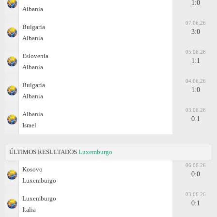
1:0
Albania
07.06.26
Bulgaria
3:0
Albania
05.06.26
Eslovenia
1:1
Albania
04.06.26
Bulgaria
1:0
Albania
03.06.26
Albania
0:1
Israel
ÚLTIMOS RESULTADOS
Luxemburgo
06.06.26
Kosovo
0:0
Luxemburgo
03.06.26
Luxemburgo
0:1
Italia