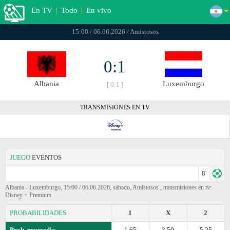
En TV
|
Todo
|
En vivo
15:00 / 06.06.2026 / Amistosos
0:1
Albania
Luxemburgo
[ 0:1 ]
TRANSMISIONES EN TV
JUEGO
EVENTOS
8'
Albania - Luxemburgo, 15:00 / 06.06.2026, sábado, Amistosos , transmisiones en tv:
Disney + Premium
PROBABILIDADES
1
X
2
Prob. promedio
1.65
3.50
5.25